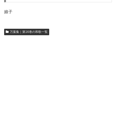
娘子
万葉集｜第16巻の和歌一覧