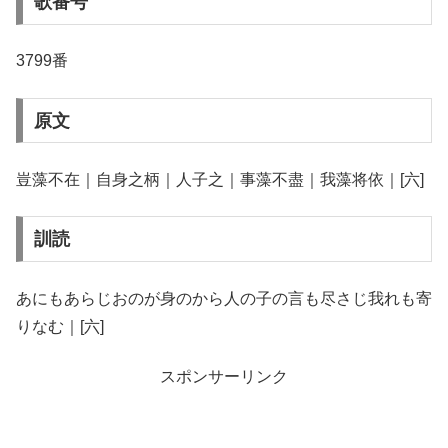
歌番号
3799番
原文
豈藻不在｜自身之柄｜人子之｜事藻不盡｜我藻将依｜[六]
訓読
あにもあらじおのが身のから人の子の言も尽さじ我れも寄
りなむ｜[六]
スポンサーリンク