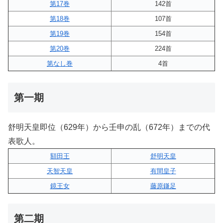
第17巻
142首
第18巻
107首
第19巻
154首
第20巻
224首
第なし巻
4首
第一期
舒明天皇即位（629年）から壬申の乱（672年）までの代
表歌人。
額田王
舒明天皇
天智天皇
有間皇子
鏡王女
藤原鎌足
第二期