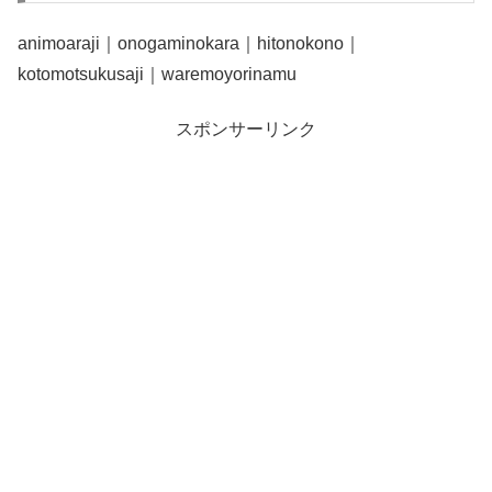
animoaraji｜onogaminokara｜hitonokono｜
kotomotsukusaji｜waremoyorinamu
スポンサーリンク