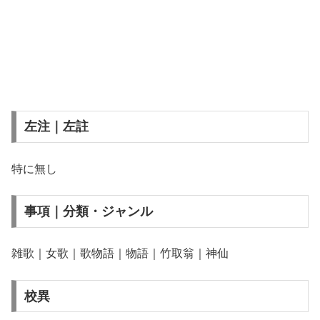
左注｜左註
特に無し
事項｜分類・ジャンル
雑歌｜女歌｜歌物語｜物語｜竹取翁｜神仙
校異