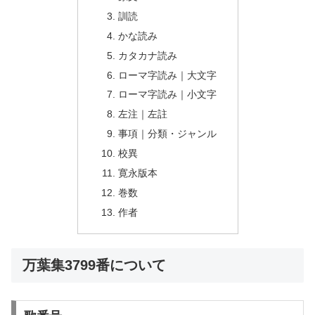
訓読
かな読み
カタカナ読み
ローマ字読み｜大文字
ローマ字読み｜小文字
左注｜左註
事項｜分類・ジャンル
校異
寛永版本
巻数
作者
万葉集3799番について