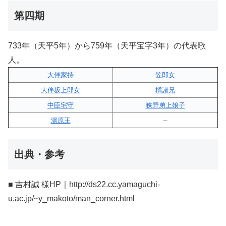
第四期
733年（天平5年）から759年（天平宝字3年）の代表歌
人。
大伴家持
笠郎女
大伴坂上郎女
橘諸兄
中臣宅守
狭野弟上娘子
湯原王
–
出典・参考
■ 吉村誠 様HP｜http://ds22.cc.yamaguchi-
u.ac.jp/~y_makoto/man_corner.html