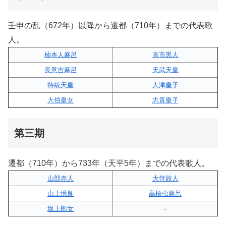
壬申の乱（672年）以降から遷都（710年）までの代表歌
人。
柿本人麻呂
高市黒人
長意吉麻呂
天武天皇
持統天皇
大津皇子
大伯皇女
志貴皇子
第三期
遷都（710年）から733年（天平5年）までの代表歌人。
山部赤人
大伴旅人
山上憶良
高橋虫麻呂
坂上郎女
–