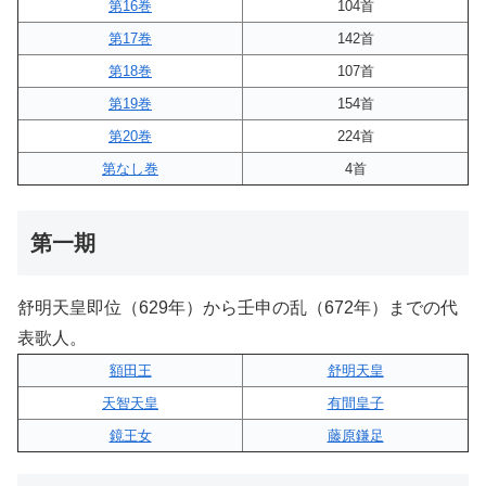
第16巻
104首
第17巻
142首
第18巻
107首
第19巻
154首
第20巻
224首
第なし巻
4首
第一期
舒明天皇即位（629年）から壬申の乱（672年）までの代
表歌人。
額田王
舒明天皇
天智天皇
有間皇子
鏡王女
藤原鎌足