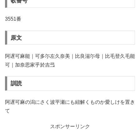
歌番号
3551番
原文
阿遅可麻能｜可多尓左久奈美｜比良湍尓母｜比毛登久毛能
可｜加奈思家乎於吉弖
訓読
阿遅可麻の潟にさく波平瀬にも紐解くものか愛しけを置き
て
スポンサーリンク