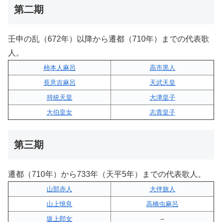
第二期
壬申の乱（672年）以降から遷都（710年）までの代表歌
人。
柿本人麻呂
高市黒人
長意吉麻呂
天武天皇
持統天皇
大津皇子
大伯皇女
志貴皇子
第三期
遷都（710年）から733年（天平5年）までの代表歌人。
山部赤人
大伴旅人
山上憶良
高橋虫麻呂
坂上郎女
–