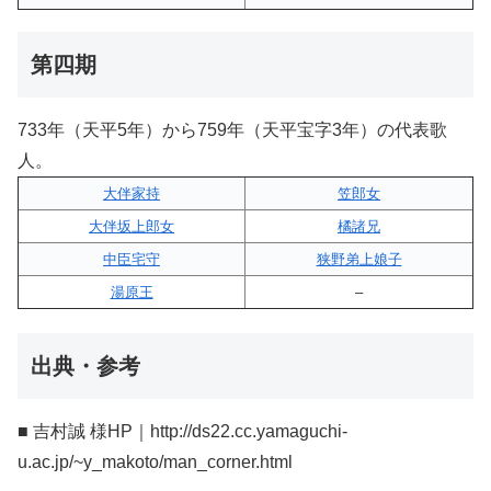
第四期
733年（天平5年）から759年（天平宝字3年）の代表歌
人。
大伴家持
笠郎女
大伴坂上郎女
橘諸兄
中臣宅守
狭野弟上娘子
湯原王
–
出典・参考
■ 吉村誠 様HP｜http://ds22.cc.yamaguchi-
u.ac.jp/~y_makoto/man_corner.html