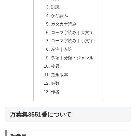
訓読
かな読み
カタカナ読み
ローマ字読み｜大文字
ローマ字読み｜小文字
左注｜左註
事項｜分類・ジャンル
校異
寛永版本
巻数
作者
万葉集3551番について