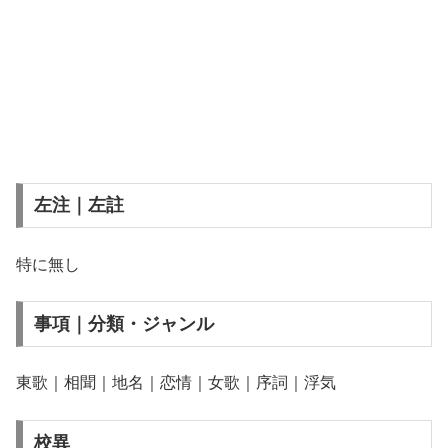
左注｜左註
特に無し
事項｜分類・ジャンル
東歌｜相聞｜地名｜恋情｜女歌｜序詞｜浮気
校異