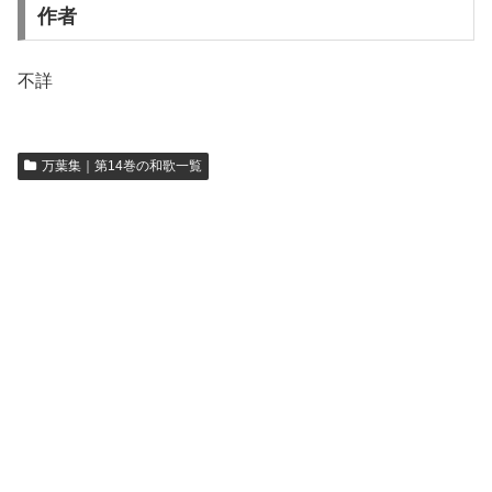
作者
不詳
万葉集｜第14巻の和歌一覧