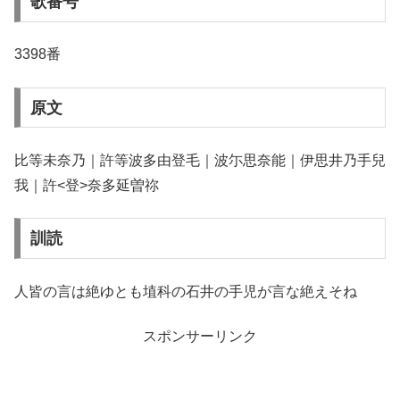
歌番号
3398番
原文
比等未奈乃｜許等波多由登毛｜波尓思奈能｜伊思井乃手兒
我｜許<登>奈多延曽祢
訓読
人皆の言は絶ゆとも埴科の石井の手児が言な絶えそね
スポンサーリンク