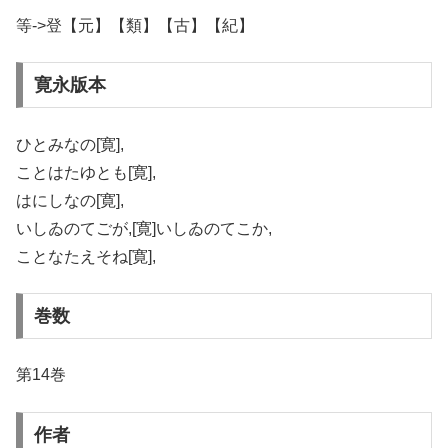
等->登【元】【類】【古】【紀】
寛永版本
ひとみなの[寛],
ことはたゆとも[寛],
はにしなの[寛],
いしゐのてごが,[寛]いしゐのてこか,
ことなたえそね[寛],
巻数
第14巻
作者