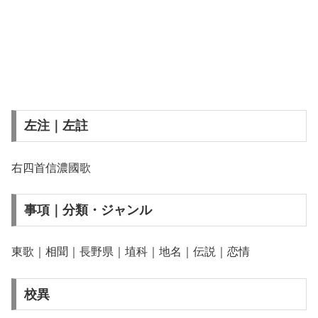
左注｜左註
右四首信濃國歌
事項｜分類・ジャンル
東歌｜相聞｜長野県｜埴科｜地名｜伝説｜恋情
校異