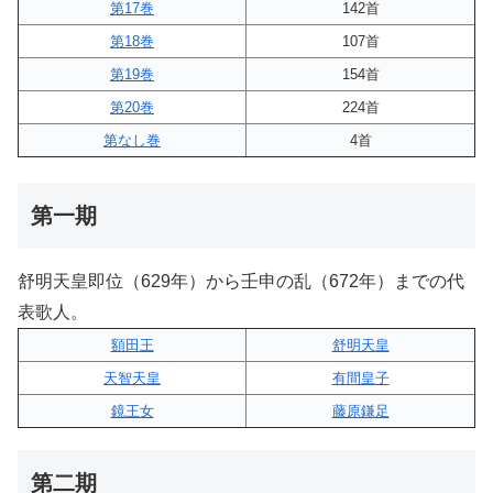
第17巻
142首
第18巻
107首
第19巻
154首
第20巻
224首
第なし巻
4首
第一期
舒明天皇即位（629年）から壬申の乱（672年）までの代
表歌人。
額田王
舒明天皇
天智天皇
有間皇子
鏡王女
藤原鎌足
第二期