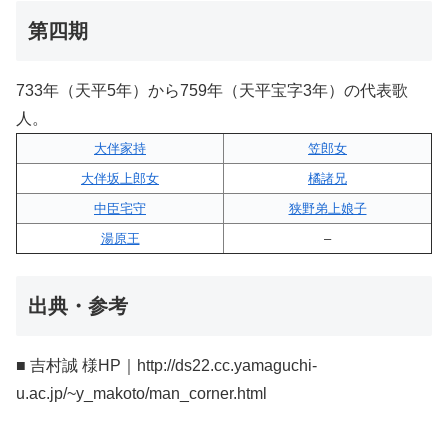
第四期
733年（天平5年）から759年（天平宝字3年）の代表歌
人。
大伴家持
笠郎女
大伴坂上郎女
橘諸兄
中臣宅守
狭野弟上娘子
湯原王
–
出典・参考
■ 吉村誠 様HP｜http://ds22.cc.yamaguchi-
u.ac.jp/~y_makoto/man_corner.html