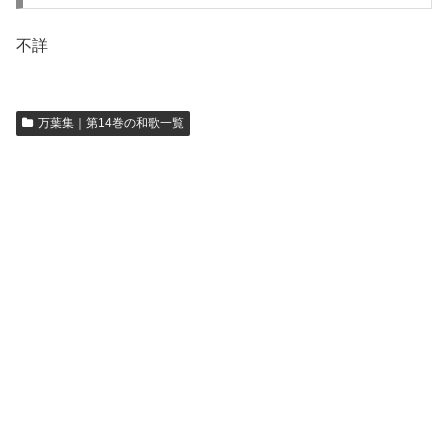
不詳
万葉集｜第14巻の和歌一覧