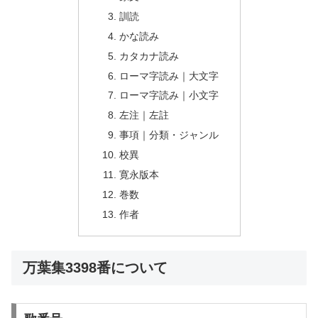
訓読
かな読み
カタカナ読み
ローマ字読み｜大文字
ローマ字読み｜小文字
左注｜左註
事項｜分類・ジャンル
校異
寛永版本
巻数
作者
万葉集3398番について