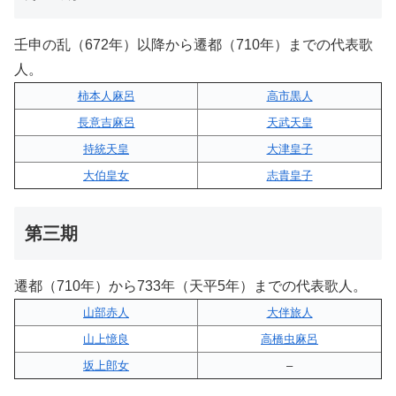
壬申の乱（672年）以降から遷都（710年）までの代表歌
人。
柿本人麻呂
高市黒人
長意吉麻呂
天武天皇
持統天皇
大津皇子
大伯皇女
志貴皇子
第三期
遷都（710年）から733年（天平5年）までの代表歌人。
山部赤人
大伴旅人
山上憶良
高橋虫麻呂
坂上郎女
–