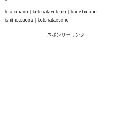
hitominano｜kotohatayutomo｜hanishinano｜
ishiinotegoga｜kotonataesone
スポンサーリンク