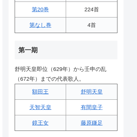
第20巻
224首
第なし巻
4首
第一期
舒明天皇即位（629年）から壬申の乱
（672年）までの代表歌人。
額田王
舒明天皇
天智天皇
有間皇子
鏡王女
藤原鎌足