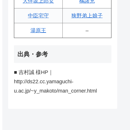
大伴坂上郎女
橘諸兄
中臣宅守
狭野弟上娘子
湯原王
–
出典・参考
■ 吉村誠 様HP｜
http://ds22.cc.yamaguchi-
u.ac.jp/~y_makoto/man_corner.html