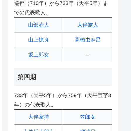
遷都（710年）から733年（天平5年）ま
での代表歌人。
山部赤人
大伴旅人
山上憶良
高橋虫麻呂
坂上郎女
–
第四期
733年（天平5年）から759年（天平宝字3
年）の代表歌人。
大伴家持
笠郎女