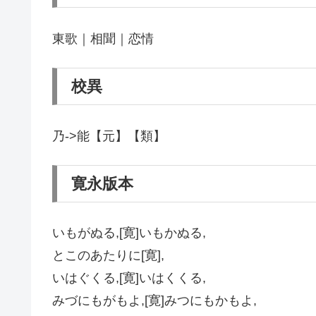
東歌｜相聞｜恋情
校異
乃->能【元】【類】
寛永版本
いもがぬる,[寛]いもかぬる,
とこのあたりに[寛],
いはぐくる,[寛]いはくくる,
みづにもがもよ,[寛]みつにもかもよ,