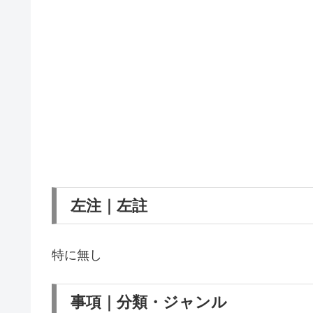
左注｜左註
特に無し
事項｜分類・ジャンル