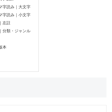
マ字読み｜大文字
マ字読み｜小文字
｜左註
｜分類・ジャンル
版本