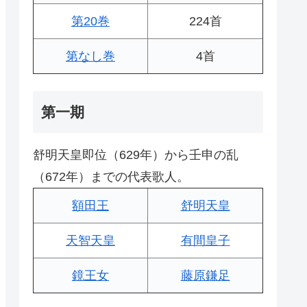
第20巻
224首
第なし巻
4首
第一期
舒明天皇即位（629年）から壬申の乱
（672年）までの代表歌人。
額田王
舒明天皇
天智天皇
有間皇子
鏡王女
藤原鎌足