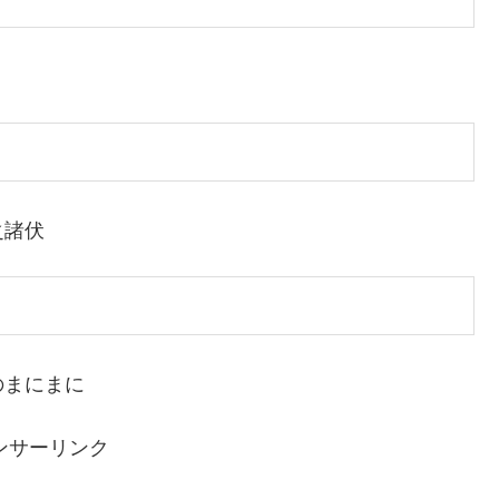
之諸伏
のまにまに
ンサーリンク