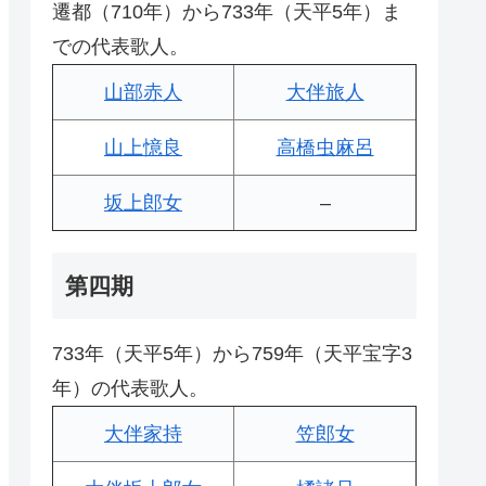
遷都（710年）から733年（天平5年）ま
での代表歌人。
山部赤人
大伴旅人
山上憶良
高橋虫麻呂
坂上郎女
–
第四期
733年（天平5年）から759年（天平宝字3
年）の代表歌人。
大伴家持
笠郎女