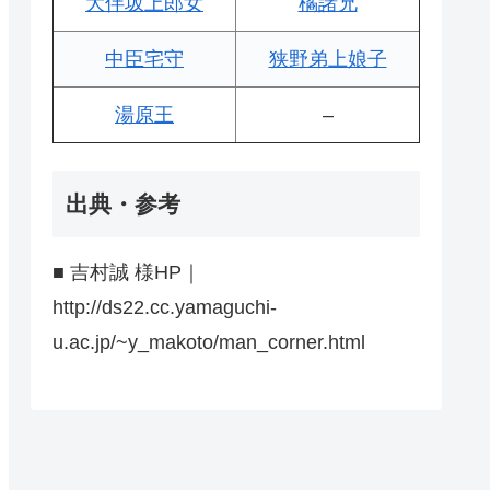
大伴坂上郎女
橘諸兄
中臣宅守
狭野弟上娘子
湯原王
–
出典・参考
■ 吉村誠 様HP｜
http://ds22.cc.yamaguchi-
u.ac.jp/~y_makoto/man_corner.html