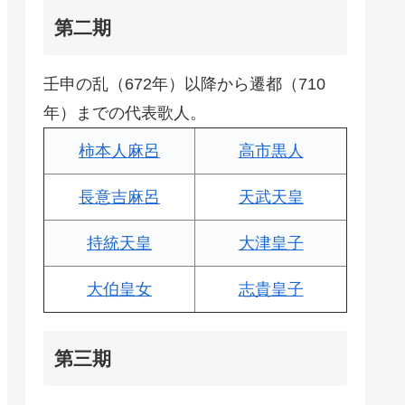
第二期
壬申の乱（672年）以降から遷都（710
年）までの代表歌人。
柿本人麻呂
高市黒人
長意吉麻呂
天武天皇
持統天皇
大津皇子
大伯皇女
志貴皇子
第三期