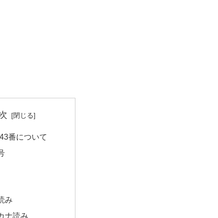
次
43番について
号
読み
カナ読み