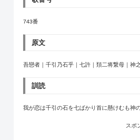
743番
原文
吾戀者｜千引乃石乎｜七許｜頚二将繋母｜神
訓読
我が恋は千引の石を七ばかり首に懸けむも神
スポ