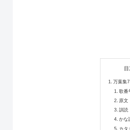
目
万葉集7
歌番
原文
訓読
かな
カタ