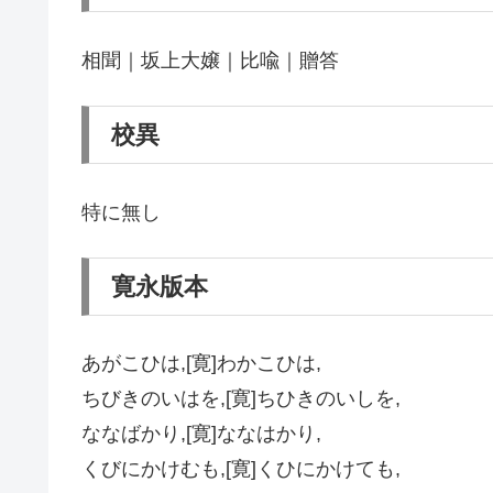
相聞｜坂上大嬢｜比喩｜贈答
校異
特に無し
寛永版本
あがこひは,[寛]わかこひは,
ちびきのいはを,[寛]ちひきのいしを,
ななばかり,[寛]ななはかり,
くびにかけむも,[寛]くひにかけても,