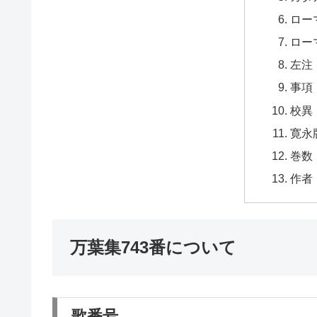
ロー
ロー
左注
事項
校異
寛永
巻数
作者
万葉集743番について
歌番号