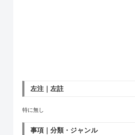
左注｜左註
特に無し
事項｜分類・ジャンル