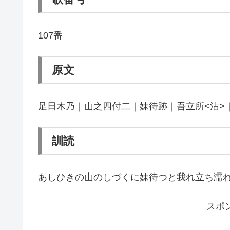
107番
原文
足日木乃｜山之四付二｜妹待跡｜吾立所<沾>
訓読
あしひきの山のしづくに妹待つと我れ立ち濡
スポ