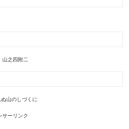
｜山之四附二
れぬ山のしづくに
ンサーリンク