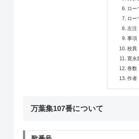
ロー
ロー
左注
事項
校異
寛永
巻数
作者
万葉集107番について
歌番号