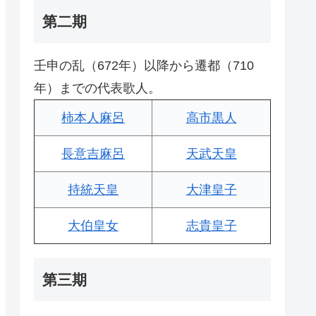
第二期
壬申の乱（672年）以降から遷都（710
年）までの代表歌人。
柿本人麻呂
高市黒人
長意吉麻呂
天武天皇
持統天皇
大津皇子
大伯皇女
志貴皇子
第三期