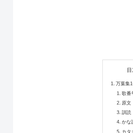
目
万葉集1
歌番
原文
訓読
かな
カタ