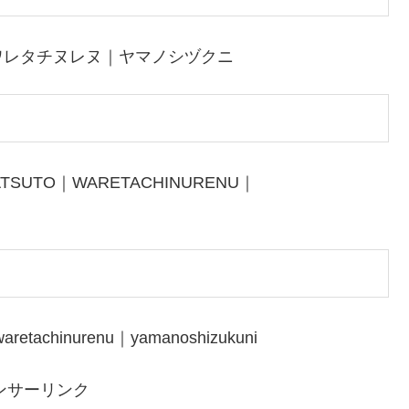
ワレタチヌレヌ｜ヤマノシヅクニ
MATSUTO｜WARETACHINURENU｜
aretachinurenu｜yamanoshizukuni
ンサーリンク