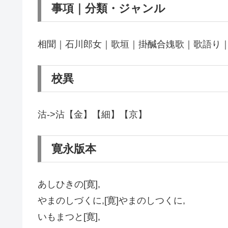
事項｜分類・ジャンル
相聞｜石川郎女｜歌垣｜掛醎合媿歌｜歌語り
校異
沽->沾【金】【細】【京】
寛永版本
あしひきの[寛],
やまのしづくに,[寛]やまのしつくに,
いもまつと[寛],