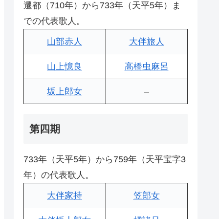
遷都（710年）から733年（天平5年）ま
での代表歌人。
山部赤人
大伴旅人
山上憶良
高橋虫麻呂
坂上郎女
–
第四期
733年（天平5年）から759年（天平宝字3
年）の代表歌人。
大伴家持
笠郎女