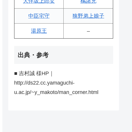
大伴坂上郎女
橘諸兄
中臣宅守
狭野弟上娘子
湯原王
–
出典・参考
■ 吉村誠 様HP｜
http://ds22.cc.yamaguchi-
u.ac.jp/~y_makoto/man_corner.html