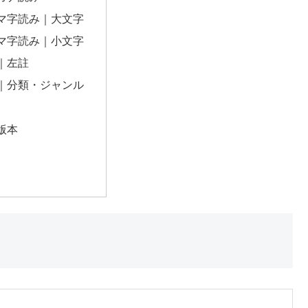
マ字読み｜大文字
マ字読み｜小文字
｜左註
｜分類・ジャンル
版本