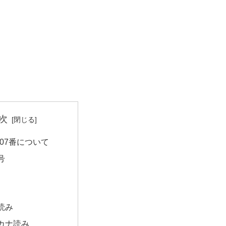
次
07番について
号
読み
カナ読み