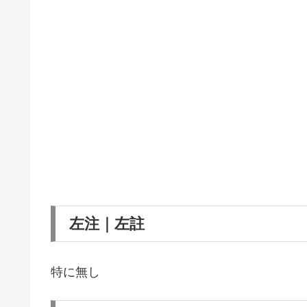
左注｜左註
特に無し