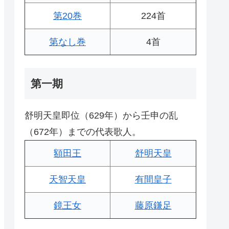
第20巻
224首
第なし巻
4首
第一期
舒明天皇即位（629年）から壬申の乱
（672年）までの代表歌人。
額田王
舒明天皇
天智天皇
有間皇子
鏡王女
藤原鎌足