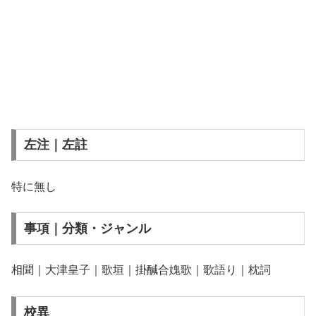
左注｜左註
特に無し
事項｜分類・ジャンル
相聞｜大津皇子｜歌垣｜掛醎合媿歌｜歌語り｜枕詞
校異