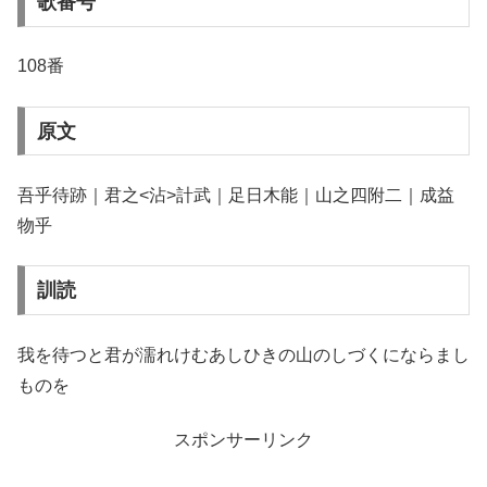
歌番号
108番
原文
吾乎待跡｜君之<沾>計武｜足日木能｜山之四附二｜成益
物乎
訓読
我を待つと君が濡れけむあしひきの山のしづくにならまし
ものを
スポンサーリンク