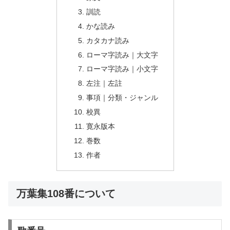
訓読
かな読み
カタカナ読み
ローマ字読み｜大文字
ローマ字読み｜小文字
左注｜左註
事項｜分類・ジャンル
校異
寛永版本
巻数
作者
万葉集108番について