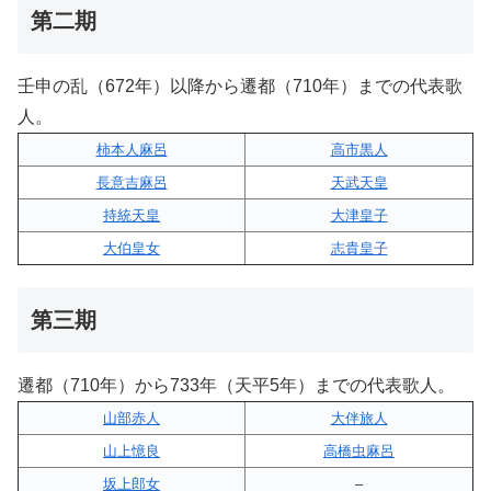
第二期
壬申の乱（672年）以降から遷都（710年）までの代表歌
人。
柿本人麻呂
高市黒人
長意吉麻呂
天武天皇
持統天皇
大津皇子
大伯皇女
志貴皇子
第三期
遷都（710年）から733年（天平5年）までの代表歌人。
山部赤人
大伴旅人
山上憶良
高橋虫麻呂
坂上郎女
–