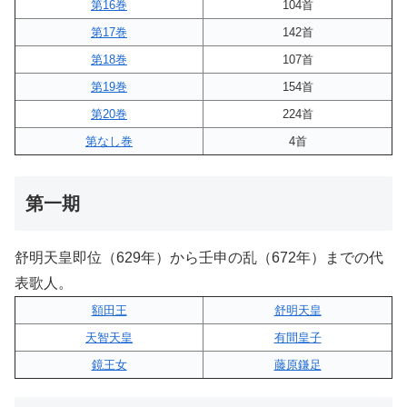
第16巻
104首
第17巻
142首
第18巻
107首
第19巻
154首
第20巻
224首
第なし巻
4首
第一期
舒明天皇即位（629年）から壬申の乱（672年）までの代
表歌人。
額田王
舒明天皇
天智天皇
有間皇子
鏡王女
藤原鎌足