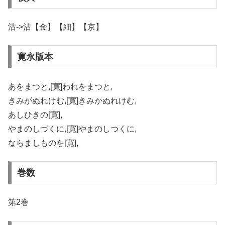
沽->沾【金】【細】【京】
寛永版本
あをまつと,[寛]われをまつと,
きみがぬれけむ,[寛]きみかぬれけむ,
あしひきの[寛],
やまのしづくに,[寛]やまのしつくに,
ならましものを[寛],
巻数
第2巻