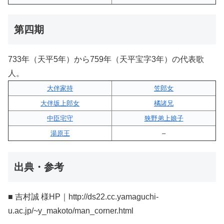
第四期
733年（天平5年）から759年（天平宝字3年）の代表歌
人。
大伴家持
笠郎女
大伴坂上郎女
橘諸兄
中臣宅守
狭野弟上娘子
湯原王
–
出典・参考
■ 吉村誠 様HP｜http://ds22.cc.yamaguchi-
u.ac.jp/~y_makoto/man_corner.html