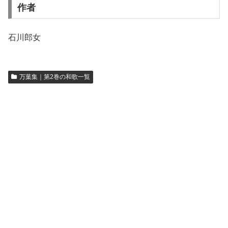
作者
石川郎女
万葉集｜第2巻の和歌一覧