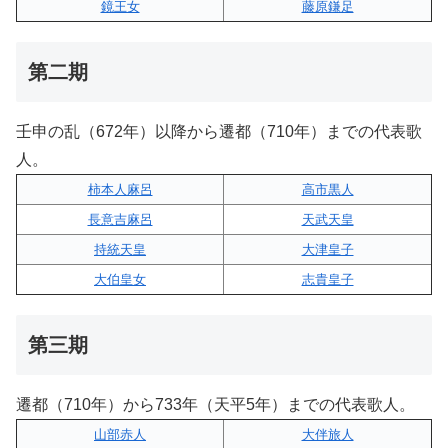
鏡王女
藤原鎌足
第二期
壬申の乱（672年）以降から遷都（710年）までの代表歌
人。
柿本人麻呂
高市黒人
長意吉麻呂
天武天皇
持統天皇
大津皇子
大伯皇女
志貴皇子
第三期
遷都（710年）から733年（天平5年）までの代表歌人。
山部赤人
大伴旅人