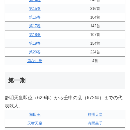
第15巻
216首
第16巻
104首
第17巻
142首
第18巻
107首
第19巻
154首
第20巻
224首
第なし巻
4首
第一期
舒明天皇即位（629年）から壬申の乱（672年）までの代
表歌人。
額田王
舒明天皇
天智天皇
有間皇子