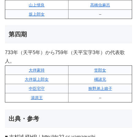
山上憶良
高橋虫麻呂
坂上郎女
–
第四期
733年（天平5年）から759年（天平宝字3年）の代表歌
人。
大伴家持
笠郎女
大伴坂上郎女
橘諸兄
中臣宅守
狭野弟上娘子
湯原王
–
出典・参考
■ 吉村誠 様HP｜http://ds22.cc.yamaguchi-