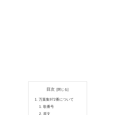
目次
万葉集972番について
歌番号
原文