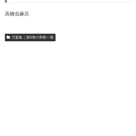
高橋虫麻呂
万葉集｜第6巻の和歌一覧