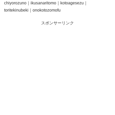
chiyorozuno｜ikusanaritomo｜kotoagesezu｜
toritekinubeki｜onokotozomofu
スポンサーリンク