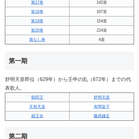
第17巻
142首
第18巻
107首
第19巻
154首
第20巻
224首
第なし巻
4首
第一期
舒明天皇即位（629年）から壬申の乱（672年）までの代
表歌人。
額田王
舒明天皇
天智天皇
有間皇子
鏡王女
藤原鎌足
第二期