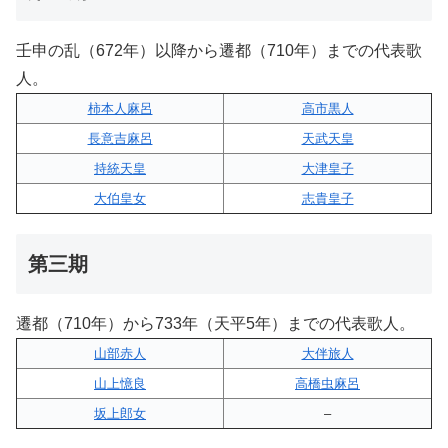
壬申の乱（672年）以降から遷都（710年）までの代表歌
人。
柿本人麻呂
高市黒人
長意吉麻呂
天武天皇
持統天皇
大津皇子
大伯皇女
志貴皇子
第三期
遷都（710年）から733年（天平5年）までの代表歌人。
山部赤人
大伴旅人
山上憶良
高橋虫麻呂
坂上郎女
–