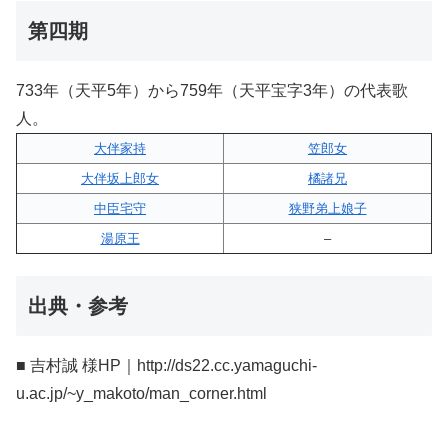
第四期
733年（天平5年）から759年（天平宝字3年）の代表歌
人。
大伴家持
笠郎女
大伴坂上郎女
橘諸兄
中臣宅守
狭野弟上娘子
湯原王
–
出典・参考
■ 吉村誠 様HP｜http://ds22.cc.yamaguchi-
u.ac.jp/~y_makoto/man_corner.html