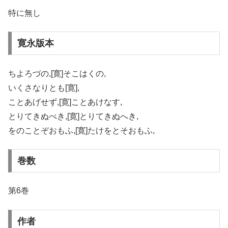
特に無し
寛永版本
ちよろづの,[寛]そこはくの,
いくさなりとも[寛],
ことあげせず,[寛]ことあけなす,
とりてきぬべき,[寛]とりてきぬへき,
をのことぞおもふ,[寛]たけをとそおもふ,
巻数
第6巻
作者