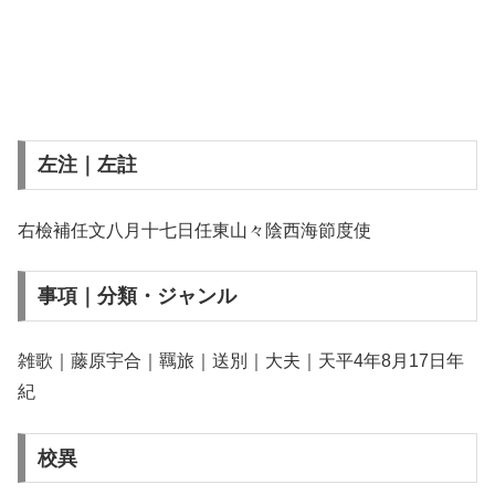
左注｜左註
右檢補任文八月十七日任東山々陰西海節度使
事項｜分類・ジャンル
雑歌｜藤原宇合｜羈旅｜送別｜大夫｜天平4年8月17日年
紀
校異