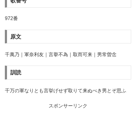
歌番号
972番
原文
千萬乃｜軍奈利友｜言擧不為｜取而可来｜男常曽念
訓読
千万の軍なりとも言挙げせず取りて来ぬべき男とぞ思ふ
スポンサーリンク