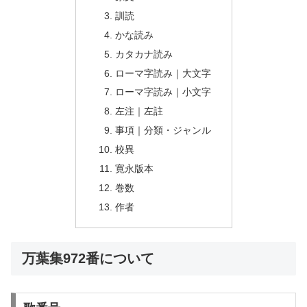
訓読
かな読み
カタカナ読み
ローマ字読み｜大文字
ローマ字読み｜小文字
左注｜左註
事項｜分類・ジャンル
校異
寛永版本
巻数
作者
万葉集972番について