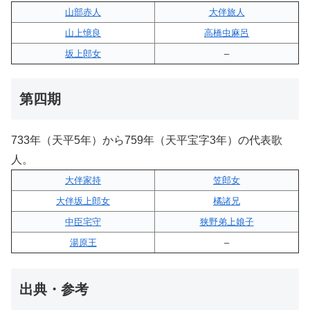
山部赤人
大伴旅人
山上憶良
高橋虫麻呂
坂上郎女
–
第四期
733年（天平5年）から759年（天平宝字3年）の代表歌
人。
大伴家持
笠郎女
大伴坂上郎女
橘諸兄
中臣宅守
狭野弟上娘子
湯原王
–
出典・参考