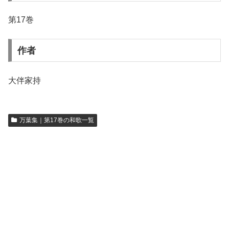
第17巻
作者
大伴家持
万葉集｜第17巻の和歌一覧