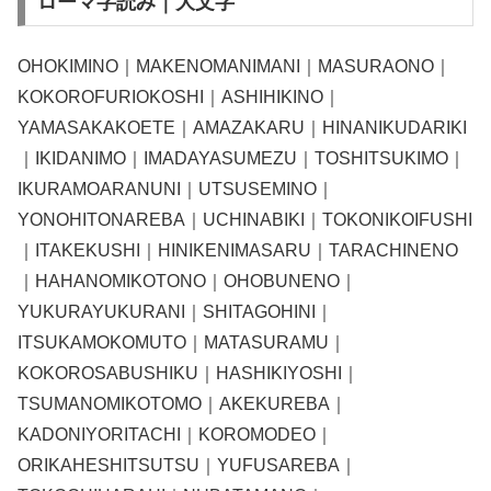
ローマ字読み｜大文字
OHOKIMINO｜MAKENOMANIMANI｜MASURAONO｜
KOKOROFURIOKOSHI｜ASHIHIKINO｜
YAMASAKAKOETE｜AMAZAKARU｜HINANIKUDARIKI
｜IKIDANIMO｜IMADAYASUMEZU｜TOSHITSUKIMO｜
IKURAMOARANUNI｜UTSUSEMINO｜
YONOHITONAREBA｜UCHINABIKI｜TOKONIKOIFUSHI
｜ITAKEKUSHI｜HINIKENIMASARU｜TARACHINENO
｜HAHANOMIKOTONO｜OHOBUNENO｜
YUKURAYUKURANI｜SHITAGOHINI｜
ITSUKAMOKOMUTO｜MATASURAMU｜
KOKOROSABUSHIKU｜HASHIKIYOSHI｜
TSUMANOMIKOTOMO｜AKEKUREBA｜
KADONIYORITACHI｜KOROMODEO｜
ORIKAHESHITSUTSU｜YUFUSAREBA｜