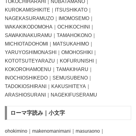
TOKOCHIHARAHI｜NUBATAMANO｜
KUROKAMISHIKITE｜ITSUSHIKATO｜
NAGEKASURAMUZO｜IMOMOSEMO｜
WAKAKIKODOMOHA｜OCHIKOCHINI｜
SAWAKINAKURAMU｜TAMAHOKONO｜
MICHIOTADOHOMI｜MATSUKAHIMO｜
YARUYOSHIMONASHI｜OMOHOSHIKI｜
KOTOTSUTEYARAZU｜KOFURUNISHI｜
KOKOROHAMOENU｜TAMAKIHARU｜
INOCHIOSHIKEDO｜SEMUSUBENO｜
TADOKIOSHIRANI｜KAKUSHITEYA｜
ARASHIOSURANI｜NAGEKIFUSERAMU
ローマ字読み｜小文字
ohokimino｜makenomanimani｜masuraono｜