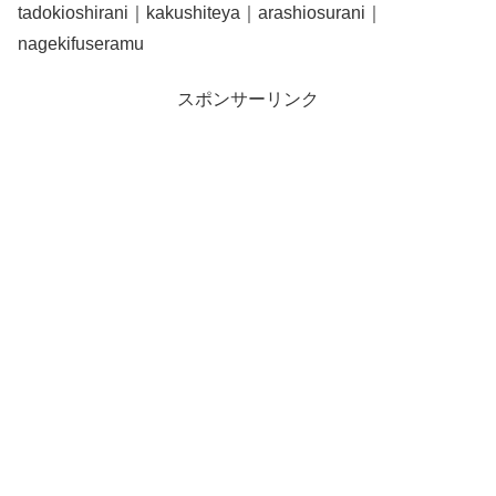
tadokioshirani｜kakushiteya｜arashiosurani｜
nagekifuseramu
スポンサーリンク