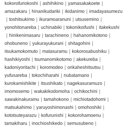
kokorofuriokoshi｜ashihikino｜yamasakakoete｜
amazakaru｜hinanikudariki｜ikidanimo｜imadayasumezu
｜toshitsukimo｜ikuramoaranuni｜utsusemino｜
yonohitonareba｜uchinabiki｜tokonikoifushi｜itakekushi
｜hinikenimasaru｜tarachineno｜hahanomikotono｜
ohobuneno｜yukurayukurani｜shitagohini｜
itsukamokomuto｜matasuramu｜kokorosabushiku｜
hashikiyoshi｜tsumanomikotomo｜akekureba｜
kadoniyoritachi｜koromodeo｜orikaheshitsutsu｜
yufusareba｜tokochiharahi｜nubatamano｜
kurokamishikite｜itsushikato｜nagekasuramuzo｜
imomosemo｜wakakikodomoha｜ochikochini｜
sawakinakuramu｜tamahokono｜michiotadohomi｜
matsukahimo｜yaruyoshimonashi｜omohoshiki｜
kototsuteyarazu｜kofurunishi｜kokorohamoenu｜
tamakiharu｜inochioshikedo｜semusubeno｜