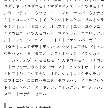
クダリキ｜イキダニモ｜イマダヤスメズ｜トシツキモ｜イ
クラモアラヌニ｜ウツセミノ｜ヨノヒトナレバ｜ウチナビ
キ｜トコニコイフシ｜イタケクシ｜ヒニケニマサル｜タラ
チネノ｜ハハノミコトノ｜オホブネノ｜ユクラユクラニ｜
シタゴヒニ｜イツカモコムト｜マタスラム｜ココロサブシ
ク｜ハシキヨシ｜ツマノミコトモ｜アケクレバ｜カドニヨ
リタチ｜コロモデヲ｜ヲリカヘシツツ｜ユフサレバ｜トコ
ウチハラヒ｜ヌバタマノ｜クロカミシキテ｜イツシカト｜
ナゲカスラムゾ｜イモモセモ｜ワカキコドモハ｜ヲチコチ
ニ｜サワキナクラム｜タマホコノ｜ミチヲタドホミ｜マツ
カヒモ｜ヤルヨシモナシ｜オモホシキ｜コトツテヤラズ｜
コフルニシ｜ココロハモエヌ｜タマキハル｜イノチヲシケ
ド｜セムスベノ｜タドキヲシラニ｜カクシテヤ｜アラシヲ
スラニ｜ナゲキフセラム