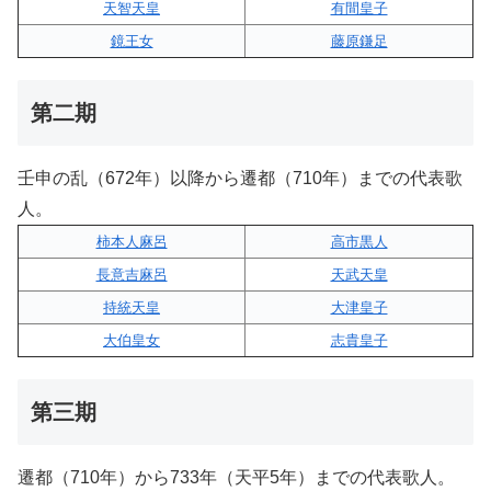
天智天皇
有間皇子
鏡王女
藤原鎌足
第二期
壬申の乱（672年）以降から遷都（710年）までの代表歌
人。
柿本人麻呂
高市黒人
長意吉麻呂
天武天皇
持統天皇
大津皇子
大伯皇女
志貴皇子
第三期
遷都（710年）から733年（天平5年）までの代表歌人。