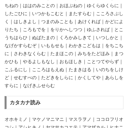
ちねの｜ははのみことの｜おほぶねの｜ゆくらゆくらに｜
したごひに｜いつかもこむと｜またすらむ｜こころさぶし
く｜はしきよし｜つまのみことも｜あけくれば｜かどによ
りたち｜ころもでを｜をりかへしつつ｜ゆふされば｜とこ
うちはらひ｜ぬばたまの｜くろかみしきて｜いつしかと｜
なげかすらむぞ｜いももせも｜わかきこどもは｜をちこち
に｜さわきなくらむ｜たまほこの｜みちをたどほみ｜まつ
かひも｜やるよしもなし｜おもほしき｜ことつてやらず｜
こふるにし｜こころはもえぬ｜たまきはる｜いのちをしけ
ど｜せむすべの｜たどきをしらに｜かくしてや｜あらしを
すらに｜なげきふせらむ
カタカナ読み
オホキミノ｜マケノマニマニ｜マスラヲノ｜ココロフリオ
コシ｜アシヒキノ｜ヤマサカコエテ｜アマザカル｜ヒナニ