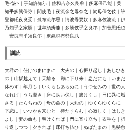
毛<波>｜乎知許知尓｜佐和吉奈久良牟｜多麻保己能｜美
知乎多騰保弥｜間使毛｜夜流余之母奈之｜於母保之伎｜許
登都氐夜良受｜孤布流尓思｜情波母要奴｜多麻伎波流｜伊
乃知乎之家騰｜世牟須辨能｜多騰伎乎之良尓｜加苦思氐也
｜安良志乎須良尓｜奈氣枳布勢良武
訓読
大君の｜任けのまにまに｜大夫の｜心振り起し｜あしひき
の｜山坂越えて｜天離る｜鄙に下り来｜息だにも｜いまだ
休めず｜年月も｜いくらもあらぬに｜うつせみの｜世の人
なれば｜うち靡き｜床に臥い伏し｜痛けくし｜日に異に増
さる｜たらちねの｜母の命の｜大船の｜ゆくらゆくらに｜
下恋に｜いつかも来むと｜待たすらむ｜心寂しく｜はしき
よし｜妻の命も｜明けくれば｜門に寄り立ち｜衣手を｜折
り返しつつ｜夕されば｜床打ち払ひ｜ぬばたまの｜黒髪敷