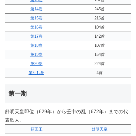
第14巻
245首
第15巻
216首
第16巻
104首
第17巻
142首
第18巻
107首
第19巻
154首
第20巻
224首
第なし巻
4首
第一期
舒明天皇即位（629年）から壬申の乱（672年）までの代
表歌人。
額田王
舒明天皇