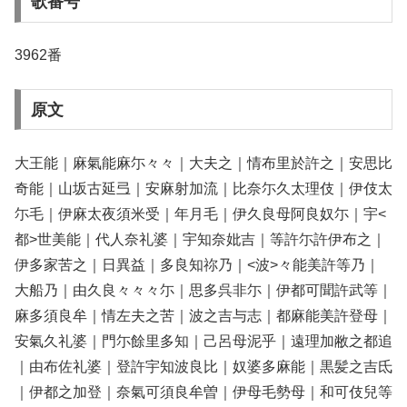
歌番号
3962番
原文
大王能｜麻氣能麻尓々々｜大夫之｜情布里於許之｜安思比
奇能｜山坂古延弖｜安麻射加流｜比奈尓久太理伎｜伊伎太
尓毛｜伊麻太夜須米受｜年月毛｜伊久良母阿良奴尓｜宇<
都>世美能｜代人奈礼婆｜宇知奈妣吉｜等許尓許伊布之｜
伊多家苦之｜日異益｜多良知祢乃｜<波>々能美許等乃｜
大船乃｜由久良々々々尓｜思多呉非尓｜伊都可聞許武等｜
麻多須良牟｜情左夫之苦｜波之吉与志｜都麻能美許登母｜
安氣久礼婆｜門尓餘里多知｜己呂母泥乎｜遠理加敝之都追
｜由布佐礼婆｜登許宇知波良比｜奴婆多麻能｜黒髪之吉氐
｜伊都之加登｜奈氣可須良牟曽｜伊母毛勢母｜和可伎兒等