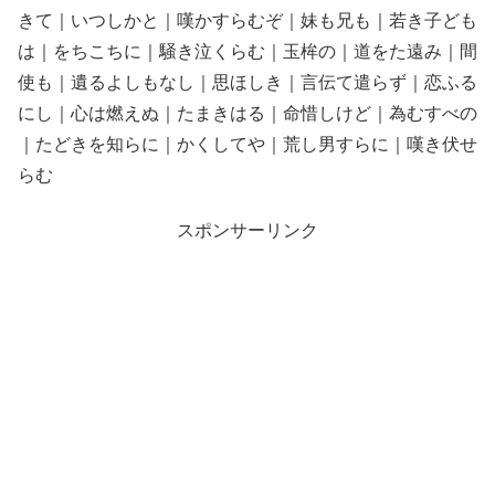
きて｜いつしかと｜嘆かすらむぞ｜妹も兄も｜若き子ども
は｜をちこちに｜騒き泣くらむ｜玉桙の｜道をた遠み｜間
使も｜遺るよしもなし｜思ほしき｜言伝て遣らず｜恋ふる
にし｜心は燃えぬ｜たまきはる｜命惜しけど｜為むすべの
｜たどきを知らに｜かくしてや｜荒し男すらに｜嘆き伏せ
らむ
スポンサーリンク