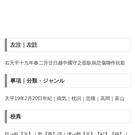
左注｜左註
右天平十九年春二月廿日越中國守之舘臥病悲傷聊作此歌
事項｜分類・ジャンル
天平19年2月20日年紀｜病気｜枕詞｜悲嘆｜高岡｜富山
校異
狂->枉【元】｜歌【西】謌｜津->都【元】【紀】【細】｜