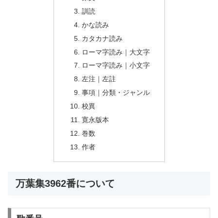
訓読
かな読み
カタカナ読み
ローマ字読み｜大文字
ローマ字読み｜小文字
左注｜左註
事項｜分類・ジャンル
校異
寛永版本
巻数
作者
万葉集3962番について