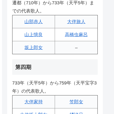
遷都（710年）から733年（天平5年）ま
での代表歌人。
山部赤人
大伴旅人
山上憶良
高橋虫麻呂
坂上郎女
–
第四期
733年（天平5年）から759年（天平宝字3
年）の代表歌人。
大伴家持
笠郎女