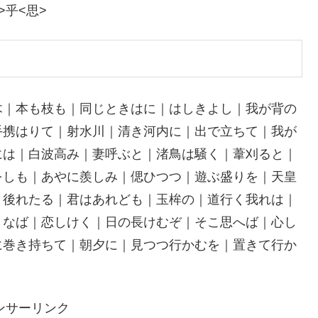
乎<思>
木｜本も枝も｜同じときはに｜はしきよし｜我が背の
手携はりて｜射水川｜清き河内に｜出で立ちて｜我が
には｜白波高み｜妻呼ぶと｜渚鳥は騒く｜葦刈ると｜
をしも｜あやに羨しみ｜偲ひつつ｜遊ぶ盛りを｜天皇
｜後れたる｜君はあれども｜玉桙の｜道行く我れは｜
りなば｜恋しけく｜日の長けむぞ｜そこ思へば｜心し
に巻き持ちて｜朝夕に｜見つつ行かむを｜置きて行か
ンサーリンク