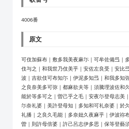
4006番
原文
可伎加蘇布｜敷多我美夜麻尓｜可牟佐備弖｜
伎与之｜和我世乃伎美乎｜安佐左良受｜安比
波｜吉欲伎可布知尓｜伊泥多知弖｜和我多知
之良奈美多可弥｜都麻欲夫等｜須騰理波佐和
能於等多可之｜曽己乎之毛｜安夜尓登母志美
尓奈礼婆｜美許登母知｜多知和可礼奈婆｜於
礼播｜之良久毛能｜多奈妣久夜麻乎｜伊波祢布
曽｜則許母倍婆｜許己呂志伊多思｜保等登藝