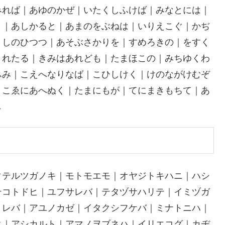
みれば｜あゆのかぜ｜いたくしふけば｜みなとには｜
く｜あしかると｜あまのをぶねは｜いりえこぐ｜かぢ
｜しのひつつ｜あそぶさかりを｜すめろきの｜をすく
くれたる｜きみはあれども｜たまほこの｜みちゆくわ
ふみ｜こえへなりなば｜こひしけく｜けのながけむぞ
｜こゑにあへぬく｜たまにもが｜てにまきもちて｜あ
し
タテルツガノキ｜モトモエモ｜オヤジトキハニ｜ハシ
テコトドヒ｜ユフサレバ｜テタヅサハリテ｜イミヅガ
ミレバ｜アユノカゼ｜イタクシフケバ｜ミナトニハ｜
ク｜アシカルト｜アマノヲブネハ｜イリエコグ｜カヂ