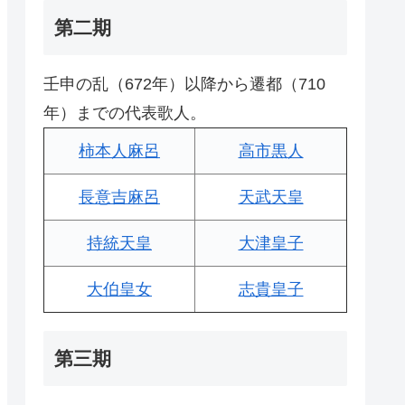
第二期
壬申の乱（672年）以降から遷都（710
年）までの代表歌人。
柿本人麻呂
高市黒人
長意吉麻呂
天武天皇
持統天皇
大津皇子
大伯皇女
志貴皇子
第三期