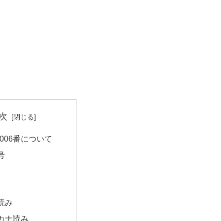
次
006番について
号
読み
カナ読み