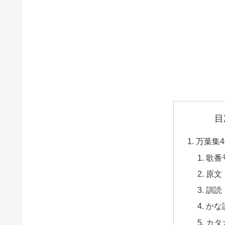
目
万葉集4
歌番
原文
訓読
かな
カタ