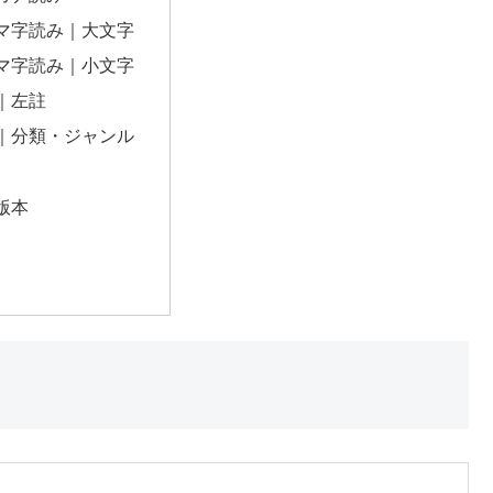
マ字読み｜大文字
マ字読み｜小文字
｜左註
｜分類・ジャンル
版本