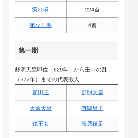
第20巻
224首
第なし巻
4首
第一期
舒明天皇即位（629年）から壬申の乱
（672年）までの代表歌人。
額田王
舒明天皇
天智天皇
有間皇子
鏡王女
藤原鎌足