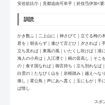
安佐欲比尓｜見都追由可牟乎｜於伎弖伊加<婆>
訓読
かき数ふ｜二上山に｜神さびて｜立てる栂の
君を｜朝去らず｜逢ひて言どひ｜夕されば｜
立ち見れば｜東風の風｜いたくし吹けば｜港
海人の小舟は｜入江漕ぐ｜楫の音高し｜そこ
の｜食す国なれば｜御言持ち｜立ち別れなば
白雲の｜たなびく山を｜岩根踏み｜越えへな
痛し｜霍公鳥｜声にあへ貫く｜玉にもが｜手
ば惜し
スポ