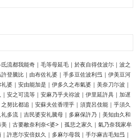
多氐流都我能奇｜毛等母延毛｜於夜自得伎波尓｜波之
弖許登騰比｜由布佐礼婆｜手多豆佐波利弖｜伊美豆河
弥礼婆｜安由能加是｜伊多久之布氣婆｜美奈刀尓波｜
久｜安之可流等｜安麻乃乎夫祢波｜伊里延許具｜加遅
｜之努比都追｜安蘇夫佐香理乎｜須賣呂伎能｜乎須久
久礼多流｜吉民婆安礼騰母｜多麻保許乃｜美知由久和
美｜古要敝奈利奈<婆>｜孤悲之家久｜氣乃奈我家牟
須｜許恵尓安倍奴久｜多麻尓母我｜手尓麻吉毛知弖｜