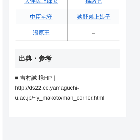
大伴坂上郎女
橘諸兄
中臣宅守
狭野弟上娘子
湯原王
–
出典・参考
■ 吉村誠 様HP｜
http://ds22.cc.yamaguchi-
u.ac.jp/~y_makoto/man_corner.html