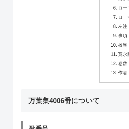
ロー
ロー
左注
事項
校異
寛永
巻数
作者
万葉集4006番について
歌番号