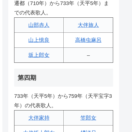
遷都（710年）から733年（天平5年）ま
での代表歌人。
山部赤人
大伴旅人
山上憶良
高橋虫麻呂
坂上郎女
–
第四期
733年（天平5年）から759年（天平宝字3
年）の代表歌人。
大伴家持
笠郎女