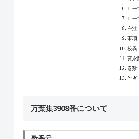
ロー
ロー
左注
事項
校異
寛永
巻数
作者
万葉集3908番について
歌番号