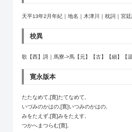
天平13年2月年紀｜地名｜木津川｜枕詞｜宮
校異
歌【西】謌｜馬寮->馬【元】【古】【細】【
寛永版本
たたなめて,[寛]たてなめて,
いづみのかはの,[寛]いつみのかはの,
みをたえず,[寛]みをたえす,
つかへまつらむ[寛],