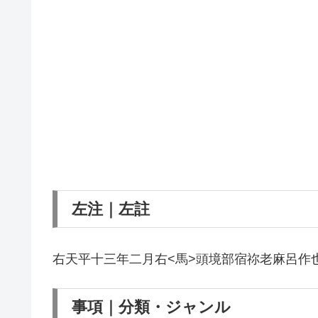
左注｜左註
右天平十三年二月右<馬>頭境部宿祢老麻呂作
事項｜分類・ジャンル