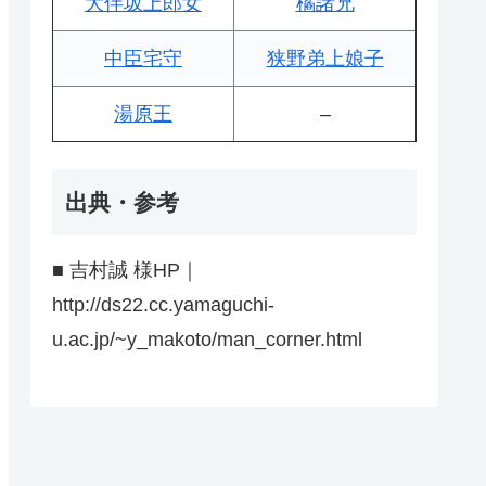
大伴坂上郎女
橘諸兄
中臣宅守
狭野弟上娘子
湯原王
–
出典・参考
■ 吉村誠 様HP｜
http://ds22.cc.yamaguchi-
u.ac.jp/~y_makoto/man_corner.html