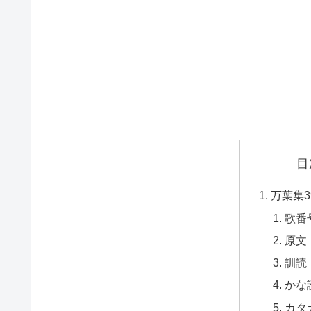
目
万葉集3
歌番
原文
訓読
かな
カタ