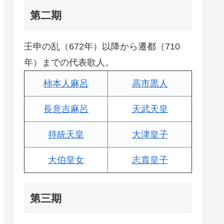
第二期
壬申の乱（672年）以降から遷都（710
年）までの代表歌人。
柿本人麻呂
高市黒人
長意吉麻呂
天武天皇
持統天皇
大津皇子
大伯皇女
志貴皇子
第三期