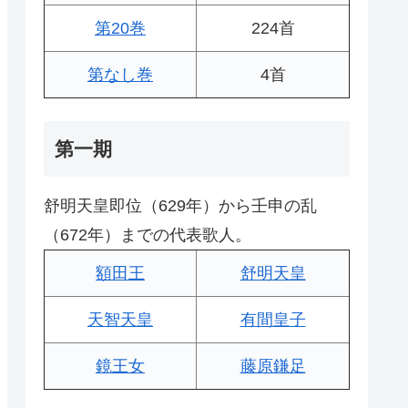
第20巻
224首
第なし巻
4首
第一期
舒明天皇即位（629年）から壬申の乱
（672年）までの代表歌人。
額田王
舒明天皇
天智天皇
有間皇子
鏡王女
藤原鎌足