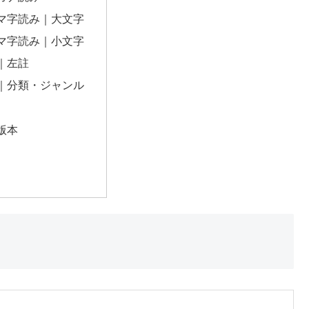
マ字読み｜大文字
マ字読み｜小文字
｜左註
｜分類・ジャンル
版本