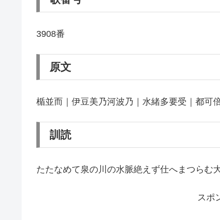
3908番
原文
楯並而｜伊豆美乃河波乃｜水緒多要受｜都可
訓読
たたなめて泉の川の水脈絶えず仕へまつらむ
スポ