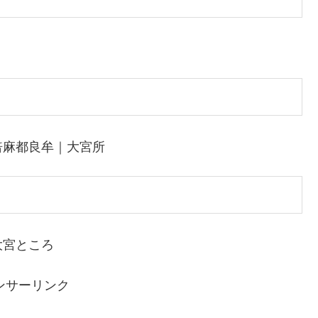
倍麻都良牟｜大宮所
大宮ところ
ンサーリンク