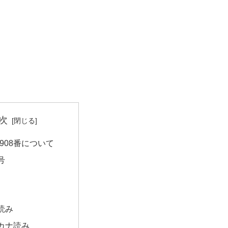
次
908番について
号
読み
カナ読み