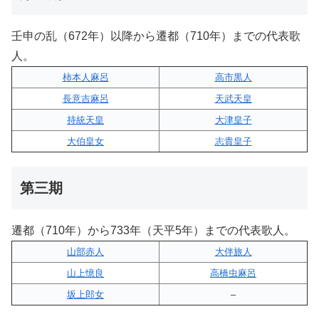
壬申の乱（672年）以降から遷都（710年）までの代表歌
人。
柿本人麻呂
高市黒人
長意吉麻呂
天武天皇
持統天皇
大津皇子
大伯皇女
志貴皇子
第三期
遷都（710年）から733年（天平5年）までの代表歌人。
山部赤人
大伴旅人
山上憶良
高橋虫麻呂
坂上郎女
–