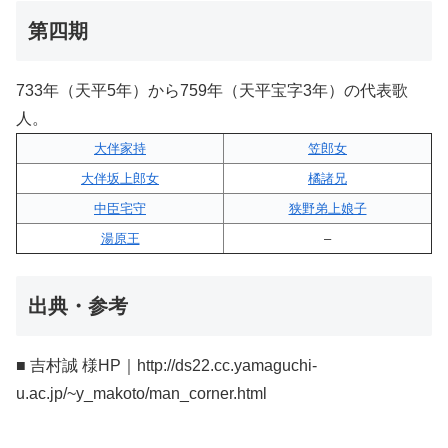
第四期
733年（天平5年）から759年（天平宝字3年）の代表歌
人。
大伴家持
笠郎女
大伴坂上郎女
橘諸兄
中臣宅守
狭野弟上娘子
湯原王
–
出典・参考
■ 吉村誠 様HP｜http://ds22.cc.yamaguchi-
u.ac.jp/~y_makoto/man_corner.html