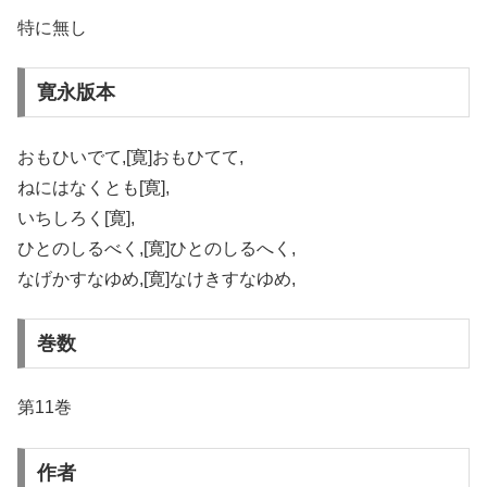
特に無し
寛永版本
おもひいでて,[寛]おもひてて,
ねにはなくとも[寛],
いちしろく[寛],
ひとのしるべく,[寛]ひとのしるへく,
なげかすなゆめ,[寛]なけきすなゆめ,
巻数
第11巻
作者