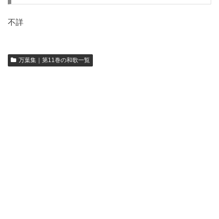
不詳
万葉集｜第11巻の和歌一覧