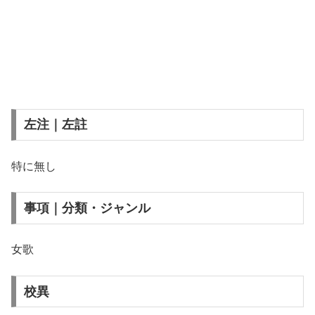
左注｜左註
特に無し
事項｜分類・ジャンル
女歌
校異