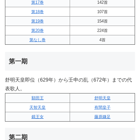
第17巻
142首
第18巻
107首
第19巻
154首
第20巻
224首
第なし巻
4首
第一期
舒明天皇即位（629年）から壬申の乱（672年）までの代
表歌人。
額田王
舒明天皇
天智天皇
有間皇子
鏡王女
藤原鎌足
第二期