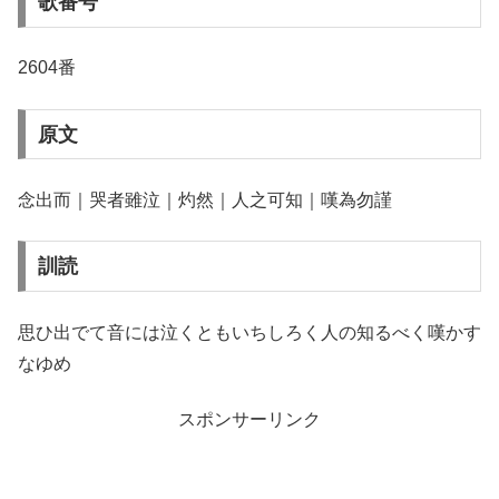
歌番号
2604番
原文
念出而｜哭者雖泣｜灼然｜人之可知｜嘆為勿謹
訓読
思ひ出でて音には泣くともいちしろく人の知るべく嘆かす
なゆめ
スポンサーリンク