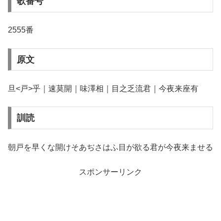
歌番号
2555番
原文
旦<戸>乎｜速莫開｜味澤相｜目之乏流君｜今夜来座有
訓読
朝戸を早くな開けそあぢさはふ目が欲る君が今夜来ませる
スポンサーリンク