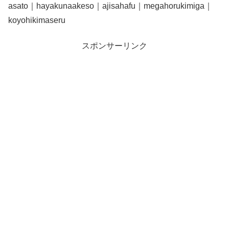
asato｜hayakunaakeso｜ajisahafu｜megahorukimiga｜
koyohikimaseru
スポンサーリンク