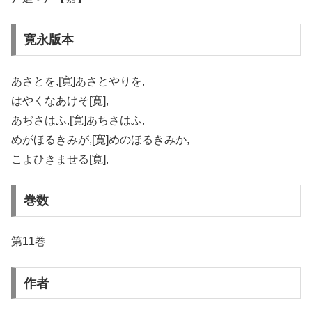
寛永版本
あさとを,[寛]あさとやりを,
はやくなあけそ[寛],
あぢさはふ,[寛]あちさはふ,
めがほるきみが,[寛]めのほるきみか,
こよひきませる[寛],
巻数
第11巻
作者