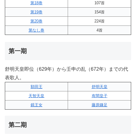
第18巻
107首
第19巻
154首
第20巻
224首
第なし巻
4首
第一期
舒明天皇即位（629年）から壬申の乱（672年）までの代
表歌人。
額田王
舒明天皇
天智天皇
有間皇子
鏡王女
藤原鎌足
第二期