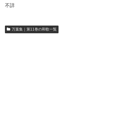
不詳
万葉集｜第11巻の和歌一覧