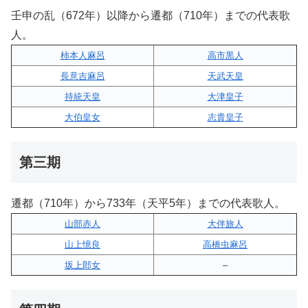
壬申の乱（672年）以降から遷都（710年）までの代表歌
人。
柿本人麻呂
高市黒人
長意吉麻呂
天武天皇
持統天皇
大津皇子
大伯皇女
志貴皇子
第三期
遷都（710年）から733年（天平5年）までの代表歌人。
山部赤人
大伴旅人
山上憶良
高橋虫麻呂
坂上郎女
–