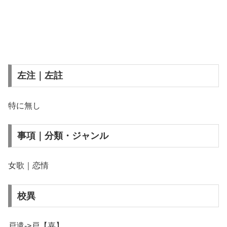
左注｜左註
特に無し
事項｜分類・ジャンル
女歌｜恋情
校異
戸遣->戸【嘉】