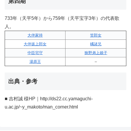
第四期
733年（天平5年）から759年（天平宝字3年）の代表歌
人。
大伴家持
笠郎女
大伴坂上郎女
橘諸兄
中臣宅守
狭野弟上娘子
湯原王
–
出典・参考
■ 吉村誠 様HP｜http://ds22.cc.yamaguchi-
u.ac.jp/~y_makoto/man_corner.html