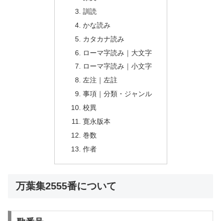
訓読
かな読み
カタカナ読み
ローマ字読み｜大文字
ローマ字読み｜小文字
左注｜左註
事項｜分類・ジャンル
校異
寛永版本
巻数
作者
万葉集2555番について