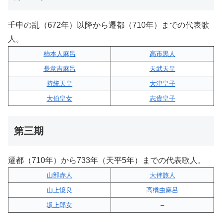
壬申の乱（672年）以降から遷都（710年）までの代表歌
人。
柿本人麻呂
高市黒人
長意吉麻呂
天武天皇
持統天皇
大津皇子
大伯皇女
志貴皇子
第三期
遷都（710年）から733年（天平5年）までの代表歌人。
山部赤人
大伴旅人
山上憶良
高橋虫麻呂
坂上郎女
–