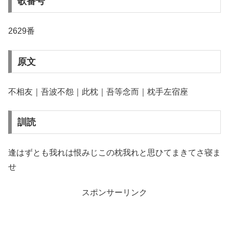
歌番号
2629番
原文
不相友｜吾波不怨｜此枕｜吾等念而｜枕手左宿座
訓読
逢はずとも我れは恨みじこの枕我れと思ひてまきてさ寝ま
せ
スポンサーリンク