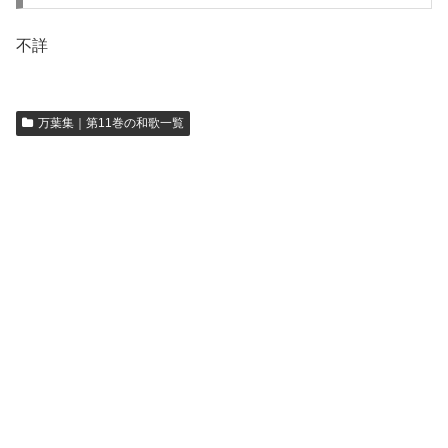
不詳
万葉集｜第11巻の和歌一覧