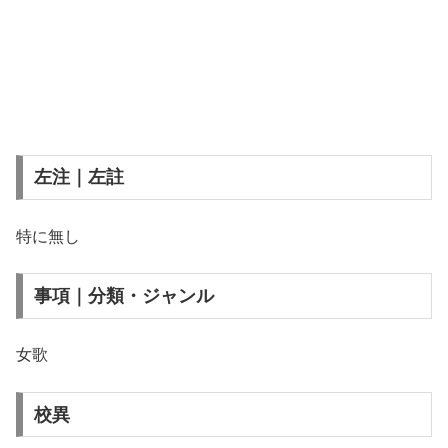
左注｜左註
特に無し
事項｜分類・ジャンル
女歌
校異