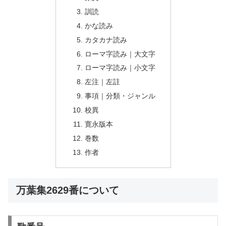
訓読
かな読み
カタカナ読み
ローマ字読み｜大文字
ローマ字読み｜小文字
左注｜左註
事項｜分類・ジャンル
校異
寛永版本
巻数
作者
万葉集2629番について