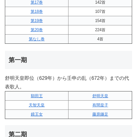
第17巻
142首
第18巻
107首
第19巻
154首
第20巻
224首
第なし巻
4首
第一期
舒明天皇即位（629年）から壬申の乱（672年）までの代
表歌人。
額田王
舒明天皇
天智天皇
有間皇子
鏡王女
藤原鎌足
第二期