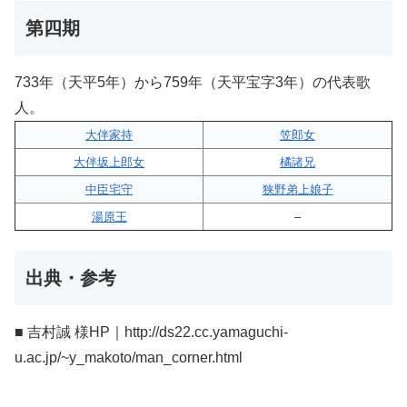
第四期
733年（天平5年）から759年（天平宝字3年）の代表歌
人。
大伴家持
笠郎女
大伴坂上郎女
橘諸兄
中臣宅守
狭野弟上娘子
湯原王
–
出典・参考
■ 吉村誠 様HP｜http://ds22.cc.yamaguchi-
u.ac.jp/~y_makoto/man_corner.html