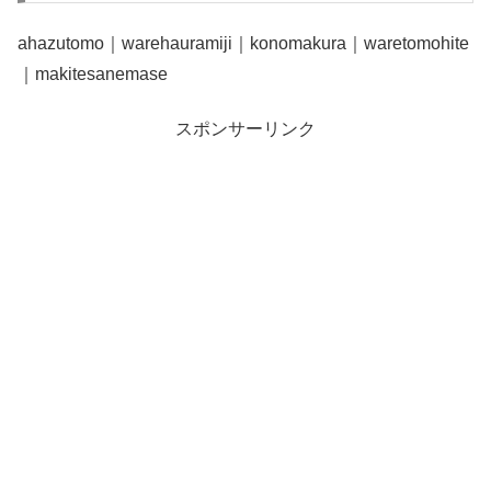
ahazutomo｜warehauramiji｜konomakura｜waretomohite
｜makitesanemase
スポンサーリンク