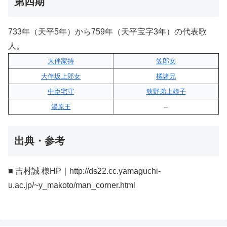
第四期
733年（天平5年）から759年（天平宝字3年）の代表歌
人。
大伴家持
笠郎女
大伴坂上郎女
橘諸兄
中臣宅守
狭野弟上娘子
湯原王
–
出典・参考
■ 吉村誠 様HP｜http://ds22.cc.yamaguchi-
u.ac.jp/~y_makoto/man_corner.html