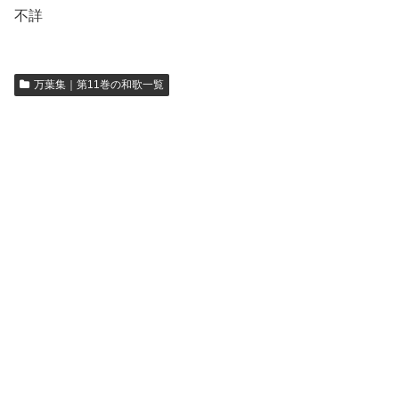
不詳
万葉集｜第11巻の和歌一覧