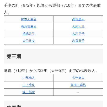
壬申の乱（672年）以降から遷都（710年）までの代表歌
人。
柿本人麻呂
高市黒人
長意吉麻呂
天武天皇
持統天皇
大津皇子
大伯皇女
志貴皇子
第三期
遷都（710年）から733年（天平5年）までの代表歌人。
山部赤人
大伴旅人
山上憶良
高橋虫麻呂
坂上郎女
–