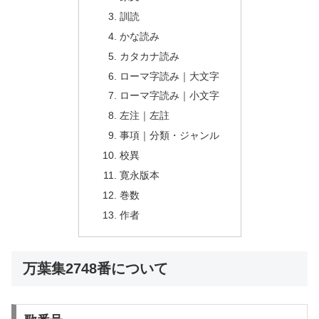
訓読
かな読み
カタカナ読み
ローマ字読み｜大文字
ローマ字読み｜小文字
左注｜左註
事項｜分類・ジャンル
校異
寛永版本
巻数
作者
万葉集2748番について