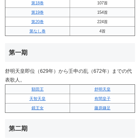
第18巻
107首
第19巻
154首
第20巻
224首
第なし巻
4首
第一期
舒明天皇即位（629年）から壬申の乱（672年）までの代
表歌人。
額田王
舒明天皇
天智天皇
有間皇子
鏡王女
藤原鎌足
第二期