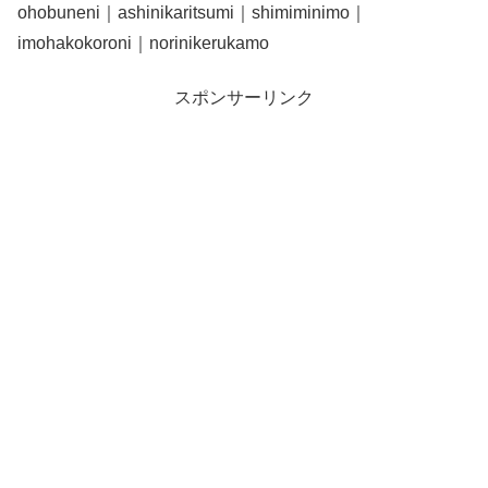
ohobuneni｜ashinikaritsumi｜shimiminimo｜
imohakokoroni｜norinikerukamo
スポンサーリンク