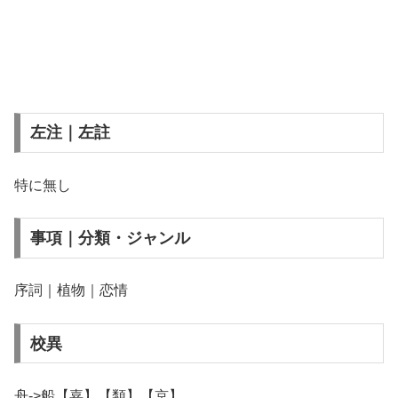
左注｜左註
特に無し
事項｜分類・ジャンル
序詞｜植物｜恋情
校異
舟->船【嘉】【類】【京】