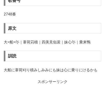
歌番号
2748番
原文
大<船>尓｜葦荷苅積｜四美見似裳｜妹心尓｜乗来鴨
訓読
大船に葦荷刈り積みしみみにも妹は心に乗りにけるかも
スポンサーリンク