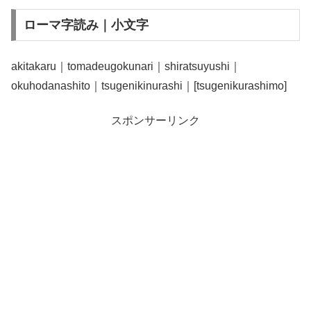
ローマ字読み｜小文字
akitakaru｜tomadeugokunari｜shiratsuyushi｜
okuhodanashito｜tsugenikinurashi｜[tsugenikurashimo]
スポンサーリンク