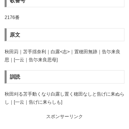
歌番号
2176番
原文
秋田苅｜苫手揺奈利｜白露<志>｜置穂田無跡｜告尓来良
思｜[一云｜告尓来良思母]
訓読
秋田刈る苫手動くなり白露し置く穂田なしと告げに来ぬら
し｜[一云｜告げに来らしも]
スポンサーリンク