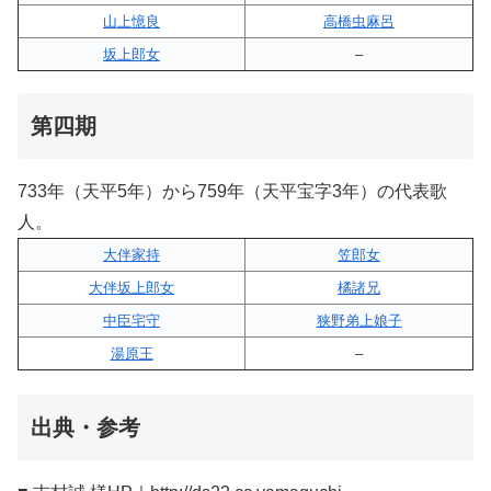
山上憶良
高橋虫麻呂
坂上郎女
–
第四期
733年（天平5年）から759年（天平宝字3年）の代表歌
人。
大伴家持
笠郎女
大伴坂上郎女
橘諸兄
中臣宅守
狭野弟上娘子
湯原王
–
出典・参考