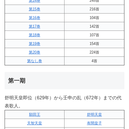
第14巻
245首
第15巻
216首
第16巻
104首
第17巻
142首
第18巻
107首
第19巻
154首
第20巻
224首
第なし巻
4首
第一期
舒明天皇即位（629年）から壬申の乱（672年）までの代
表歌人。
額田王
舒明天皇
天智天皇
有間皇子