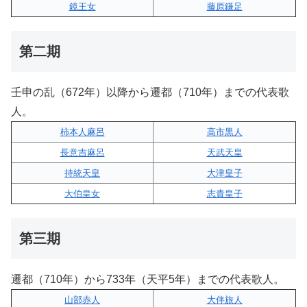
鏡王女
藤原鎌足
第二期
壬申の乱（672年）以降から遷都（710年）までの代表歌
人。
柿本人麻呂
高市黒人
長意吉麻呂
天武天皇
持統天皇
大津皇子
大伯皇女
志貴皇子
第三期
遷都（710年）から733年（天平5年）までの代表歌人。
山部赤人
大伴旅人