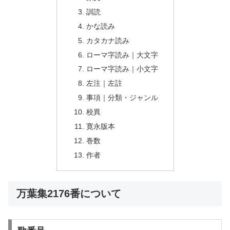
訓読
かな読み
カタカナ読み
ローマ字読み｜大文字
ローマ字読み｜小文字
左注｜左註
事項｜分類・ジャンル
校異
寛永版本
巻数
作者
万葉集2176番について