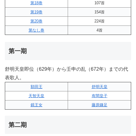
第18巻
107首
第19巻
154首
第20巻
224首
第なし巻
4首
第一期
舒明天皇即位（629年）から壬申の乱（672年）までの代
表歌人。
額田王
舒明天皇
天智天皇
有間皇子
鏡王女
藤原鎌足
第二期