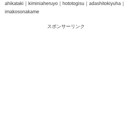
ahikataki｜kiminiaheruyo｜hototogisu｜adashitokiyuha｜
imakosonakame
スポンサーリンク