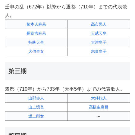
壬申の乱（672年）以降から遷都（710年）までの代表歌
人。
柿本人麻呂
高市黒人
長意吉麻呂
天武天皇
持統天皇
大津皇子
大伯皇女
志貴皇子
第三期
遷都（710年）から733年（天平5年）までの代表歌人。
山部赤人
大伴旅人
山上憶良
高橋虫麻呂
坂上郎女
–