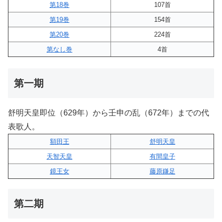
第18巻
107首
第19巻
154首
第20巻
224首
第なし巻
4首
第一期
舒明天皇即位（629年）から壬申の乱（672年）までの代
表歌人。
額田王
舒明天皇
天智天皇
有間皇子
鏡王女
藤原鎌足
第二期