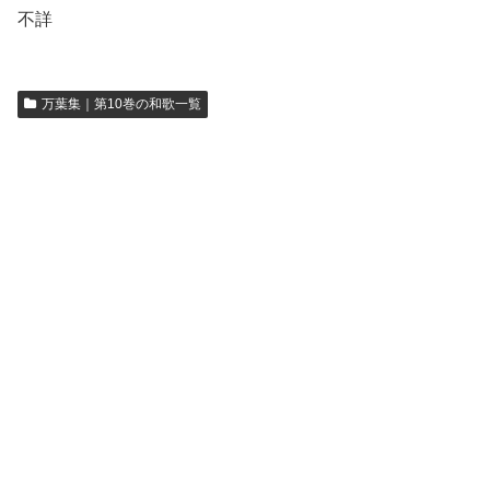
不詳
万葉集｜第10巻の和歌一覧