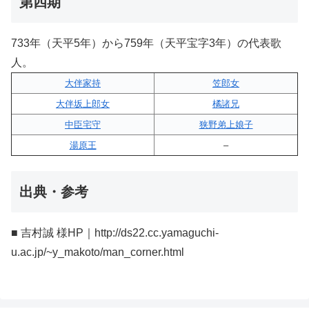
第四期
733年（天平5年）から759年（天平宝字3年）の代表歌
人。
大伴家持
笠郎女
大伴坂上郎女
橘諸兄
中臣宅守
狭野弟上娘子
湯原王
–
出典・参考
■ 吉村誠 様HP｜http://ds22.cc.yamaguchi-
u.ac.jp/~y_makoto/man_corner.html