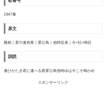
歌番号
1947番
原文
難相｜君尓逢有夜｜霍公鳥｜他時従者｜今<社>鳴目
訓読
逢ひかたき君に逢へる夜霍公鳥他時ゆは今こそ鳴かめ
スポンサーリンク