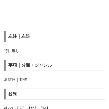
左注｜左註
特に無し
事項｜分類・ジャンル
夏雑歌｜動物
校異
杜->社【元】【類】【紀】