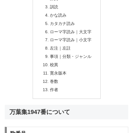
訓読
かな読み
カタカナ読み
ローマ字読み｜大文字
ローマ字読み｜小文字
左注｜左註
事項｜分類・ジャンル
校異
寛永版本
巻数
作者
万葉集1947番について