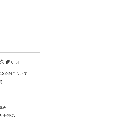
次
122番について
号
読み
カナ読み