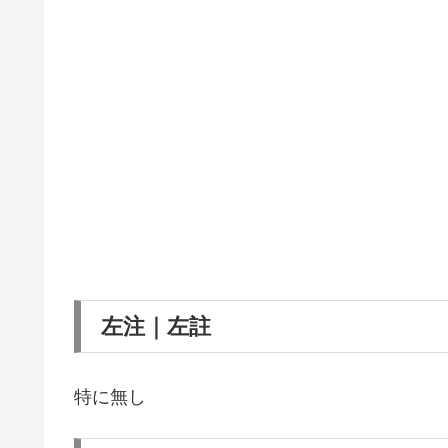
左注｜左註
特に無し