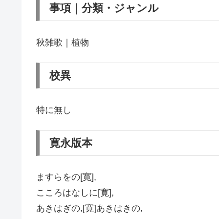
事項｜分類・ジャンル
秋雑歌｜植物
校異
特に無し
寛永版本
ますらをの[寛],
こころはなしに[寛],
あきはぎの,[寛]あきはきの,