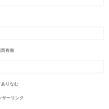
積而有南
てありなむ
ンサーリンク