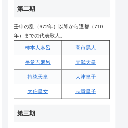
第二期
壬申の乱（672年）以降から遷都（710
年）までの代表歌人。
柿本人麻呂
高市黒人
長意吉麻呂
天武天皇
持統天皇
大津皇子
大伯皇女
志貴皇子
第三期