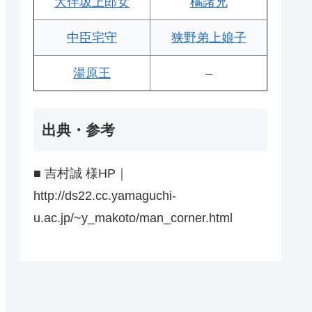
大伴坂上郎女
橘諸兄
中臣宅守
狭野弟上娘子
湯原王
–
出典・参考
■ 吉村誠 様HP｜
http://ds22.cc.yamaguchi-
u.ac.jp/~y_makoto/man_corner.html