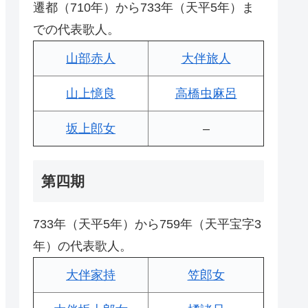
遷都（710年）から733年（天平5年）ま
での代表歌人。
山部赤人
大伴旅人
山上憶良
高橋虫麻呂
坂上郎女
–
第四期
733年（天平5年）から759年（天平宝字3
年）の代表歌人。
大伴家持
笠郎女