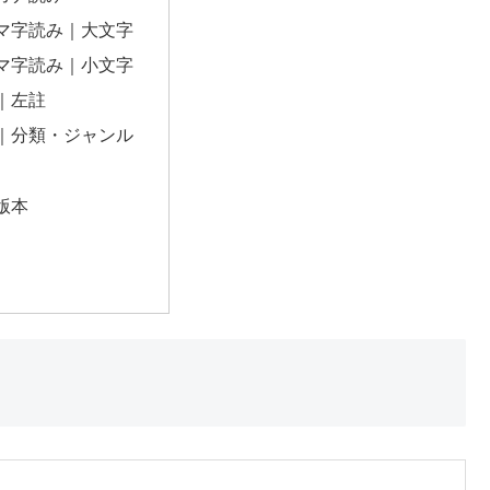
マ字読み｜大文字
マ字読み｜小文字
｜左註
｜分類・ジャンル
版本