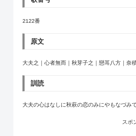
2122番
原文
大夫之｜心者無而｜秋芽子之｜戀耳八方｜奈
訓読
大夫の心はなしに秋萩の恋のみにやもなづみ
スポ