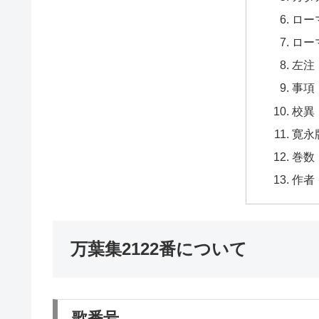
ロー
ロー
左注
事項
校異
寛永
巻数
作者
万葉集2122番について
歌番号