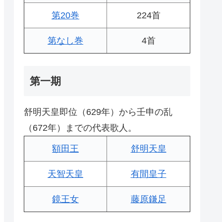
第20巻
224首
第なし巻
4首
第一期
舒明天皇即位（629年）から壬申の乱
（672年）までの代表歌人。
額田王
舒明天皇
天智天皇
有間皇子
鏡王女
藤原鎌足