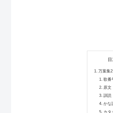
目
万葉集2
歌番
原文
訓読
かな
カタ