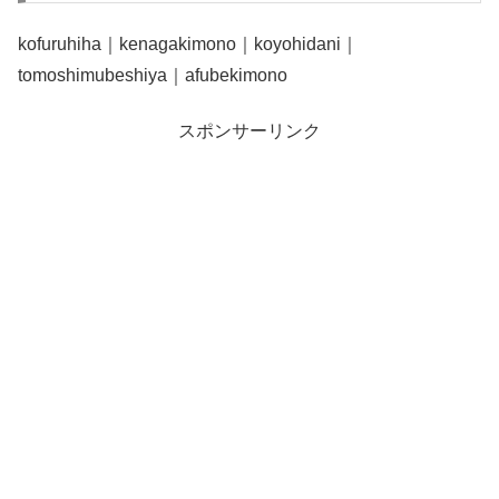
kofuruhiha｜kenagakimono｜koyohidani｜
tomoshimubeshiya｜afubekimono
スポンサーリンク