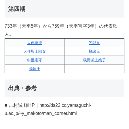
第四期
733年（天平5年）から759年（天平宝字3年）の代表歌
人。
大伴家持
笠郎女
大伴坂上郎女
橘諸兄
中臣宅守
狭野弟上娘子
湯原王
–
出典・参考
■ 吉村誠 様HP｜http://ds22.cc.yamaguchi-
u.ac.jp/~y_makoto/man_corner.html