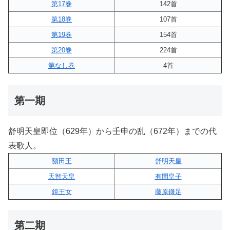
第17巻
142首
第18巻
107首
第19巻
154首
第20巻
224首
第なし巻
4首
第一期
舒明天皇即位（629年）から壬申の乱（672年）までの代
表歌人。
額田王
舒明天皇
天智天皇
有間皇子
鏡王女
藤原鎌足
第二期