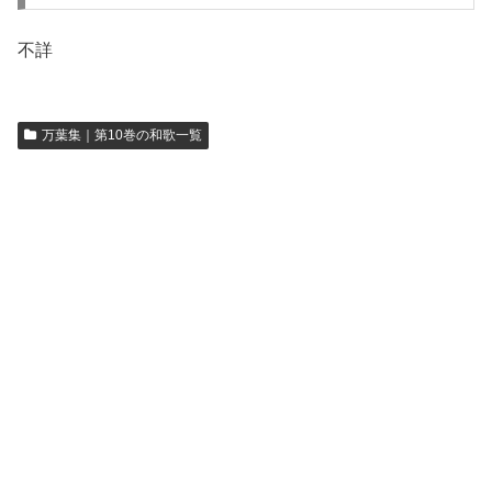
不詳
万葉集｜第10巻の和歌一覧