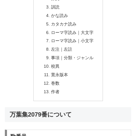
訓読
かな読み
カタカナ読み
ローマ字読み｜大文字
ローマ字読み｜小文字
左注｜左註
事項｜分類・ジャンル
校異
寛永版本
巻数
作者
万葉集2079番について