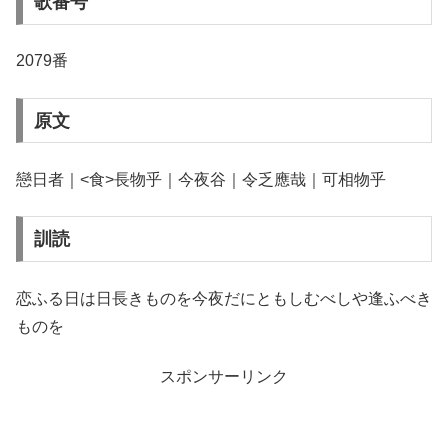
歌番号
2079番
原文
戀日者｜<食>長物乎｜今夜谷｜令乏應哉｜可相物乎
訓読
恋ふる日は日長きものを今夜だにともしむべしや逢ふべき
ものを
スポンサーリンク