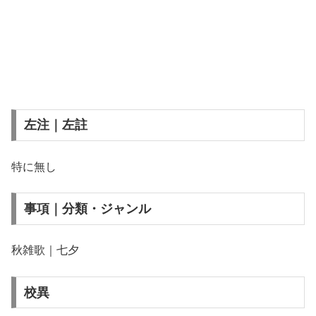
左注｜左註
特に無し
事項｜分類・ジャンル
秋雑歌｜七夕
校異