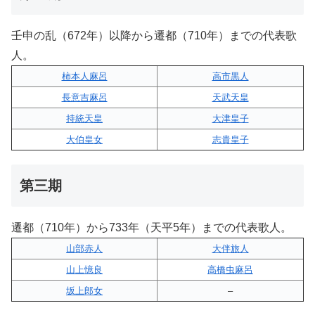
壬申の乱（672年）以降から遷都（710年）までの代表歌
人。
柿本人麻呂
高市黒人
長意吉麻呂
天武天皇
持統天皇
大津皇子
大伯皇女
志貴皇子
第三期
遷都（710年）から733年（天平5年）までの代表歌人。
山部赤人
大伴旅人
山上憶良
高橋虫麻呂
坂上郎女
–