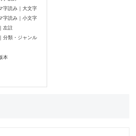
マ字読み｜大文字
マ字読み｜小文字
｜左註
｜分類・ジャンル
版本