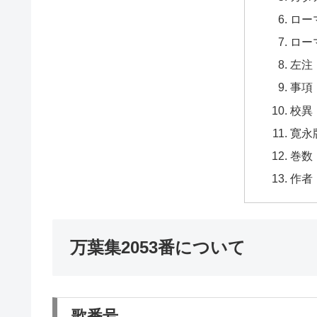
ロー
ロー
左注
事項
校異
寛永
巻数
作者
万葉集2053番について
歌番号