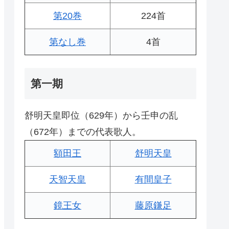
第20巻
224首
第なし巻
4首
第一期
舒明天皇即位（629年）から壬申の乱
（672年）までの代表歌人。
額田王
舒明天皇
天智天皇
有間皇子
鏡王女
藤原鎌足