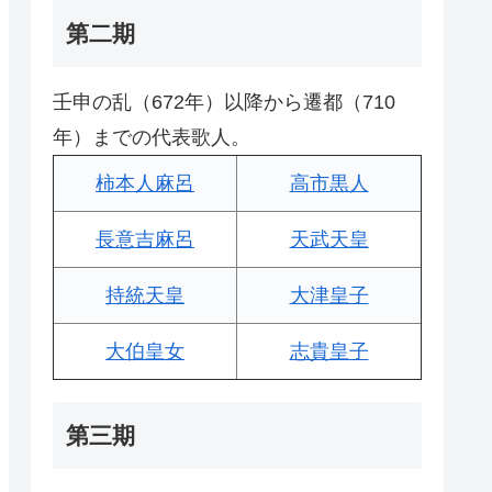
第二期
壬申の乱（672年）以降から遷都（710
年）までの代表歌人。
柿本人麻呂
高市黒人
長意吉麻呂
天武天皇
持統天皇
大津皇子
大伯皇女
志貴皇子
第三期