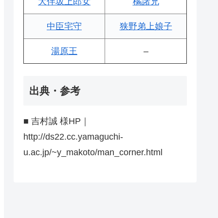
大伴坂上郎女
橘諸兄
中臣宅守
狭野弟上娘子
湯原王
–
出典・参考
■ 吉村誠 様HP｜
http://ds22.cc.yamaguchi-
u.ac.jp/~y_makoto/man_corner.html