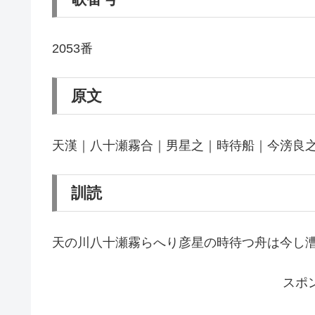
2053番
原文
天漢｜八十瀬霧合｜男星之｜時待船｜今滂良
訓読
天の川八十瀬霧らへり彦星の時待つ舟は今し
スポ