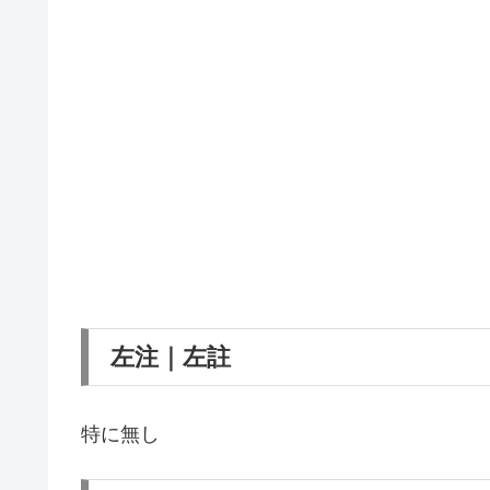
左注｜左註
特に無し