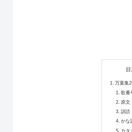
目
万葉集2
歌番
原文
訓読
かな
カタ