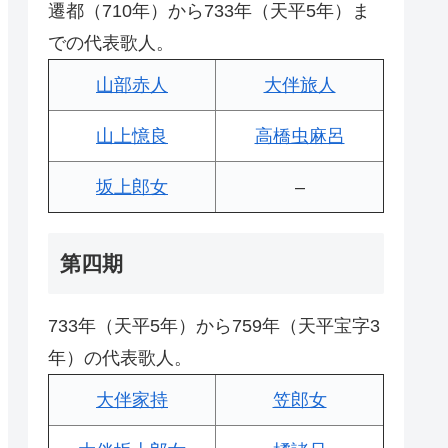
遷都（710年）から733年（天平5年）ま
での代表歌人。
山部赤人
大伴旅人
山上憶良
高橋虫麻呂
坂上郎女
–
第四期
733年（天平5年）から759年（天平宝字3
年）の代表歌人。
大伴家持
笠郎女