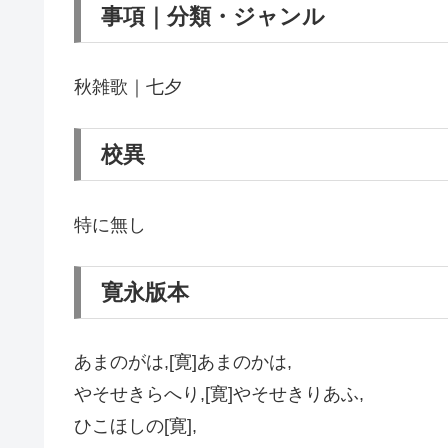
事項｜分類・ジャンル
秋雑歌｜七夕
校異
特に無し
寛永版本
あまのがは,[寛]あまのかは,
やそせきらへり,[寛]やそせきりあふ,
ひこほしの[寛],