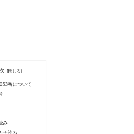
次
053番について
号
読み
カナ読み