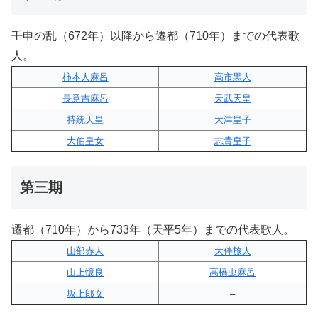
壬申の乱（672年）以降から遷都（710年）までの代表歌
人。
柿本人麻呂
高市黒人
長意吉麻呂
天武天皇
持統天皇
大津皇子
大伯皇女
志貴皇子
第三期
遷都（710年）から733年（天平5年）までの代表歌人。
山部赤人
大伴旅人
山上憶良
高橋虫麻呂
坂上郎女
–