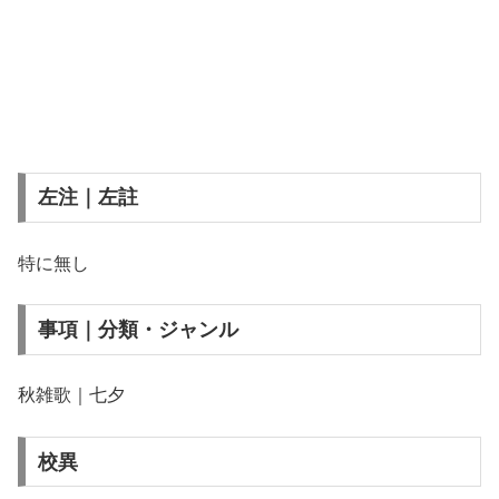
左注｜左註
特に無し
事項｜分類・ジャンル
秋雑歌｜七夕
校異