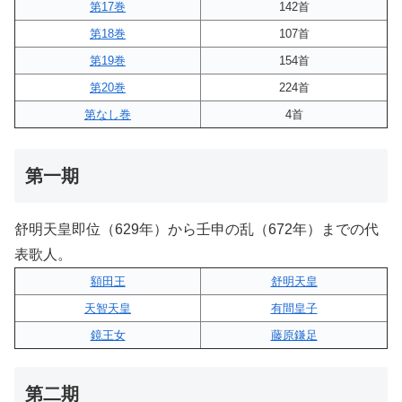
第17巻
142首
第18巻
107首
第19巻
154首
第20巻
224首
第なし巻
4首
第一期
舒明天皇即位（629年）から壬申の乱（672年）までの代
表歌人。
額田王
舒明天皇
天智天皇
有間皇子
鏡王女
藤原鎌足
第二期