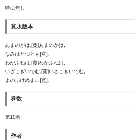
特に無し
寛永版本
あまのがは,[寛]あまのかは,
なみはたつとも[寛],
わがふねは,[寛]わかふねは,
いざこぎいでむ,[寛]いさこきいてむ,
よのふけぬまに[寛],
巻数
第10巻
作者