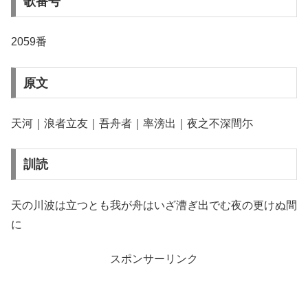
歌番号
2059番
原文
天河｜浪者立友｜吾舟者｜率滂出｜夜之不深間尓
訓読
天の川波は立つとも我が舟はいざ漕ぎ出でむ夜の更けぬ間
に
スポンサーリンク