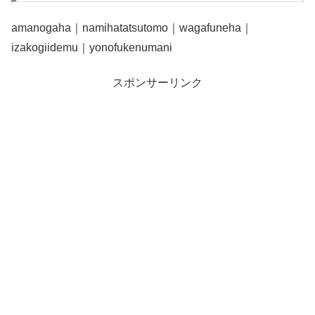
amanogaha｜namihatatsutomo｜wagafuneha｜
izakogiidemu｜yonofukenumani
スポンサーリンク