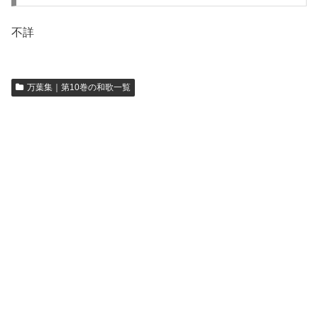
不詳
万葉集｜第10巻の和歌一覧