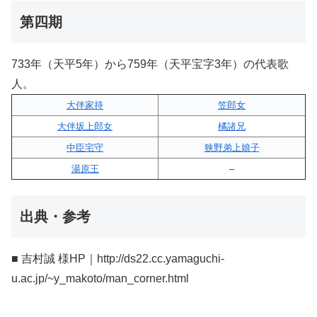
第四期
733年（天平5年）から759年（天平宝字3年）の代表歌
人。
大伴家持
笠郎女
大伴坂上郎女
橘諸兄
中臣宅守
狭野弟上娘子
湯原王
–
出典・参考
■ 吉村誠 様HP｜http://ds22.cc.yamaguchi-
u.ac.jp/~y_makoto/man_corner.html