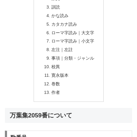
訓読
かな読み
カタカナ読み
ローマ字読み｜大文字
ローマ字読み｜小文字
左注｜左註
事項｜分類・ジャンル
校異
寛永版本
巻数
作者
万葉集2059番について