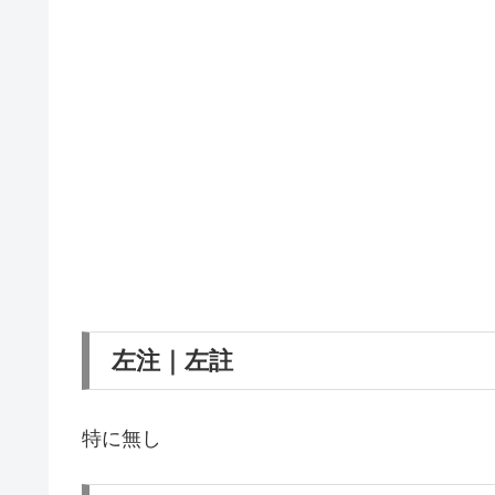
左注｜左註
特に無し