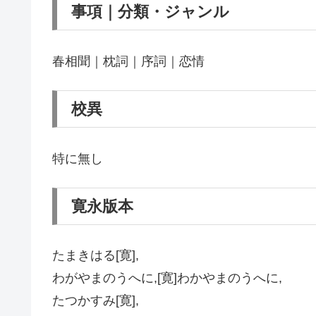
事項｜分類・ジャンル
春相聞｜枕詞｜序詞｜恋情
校異
特に無し
寛永版本
たまきはる[寛],
わがやまのうへに,[寛]わかやまのうへに,
たつかすみ[寛],