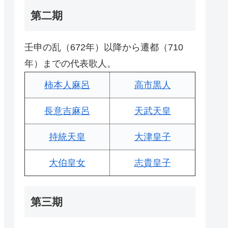
第二期
壬申の乱（672年）以降から遷都（710
年）までの代表歌人。
柿本人麻呂
高市黒人
長意吉麻呂
天武天皇
持統天皇
大津皇子
大伯皇女
志貴皇子
第三期