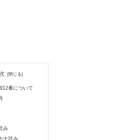
次
912番について
号
読み
カナ読み