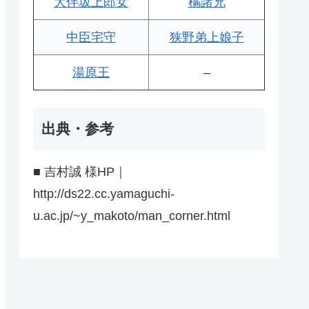
大伴坂上郎女
橘諸兄
中臣宅守
狭野弟上娘子
湯原王
–
出典・参考
■ 吉村誠 様HP｜
http://ds22.cc.yamaguchi-
u.ac.jp/~y_makoto/man_corner.html