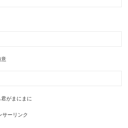
随意
も君がまにまに
ンサーリンク