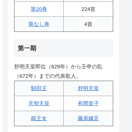
第20巻
224首
第なし巻
4首
第一期
舒明天皇即位（629年）から壬申の乱
（672年）までの代表歌人。
額田王
舒明天皇
天智天皇
有間皇子
鏡王女
藤原鎌足