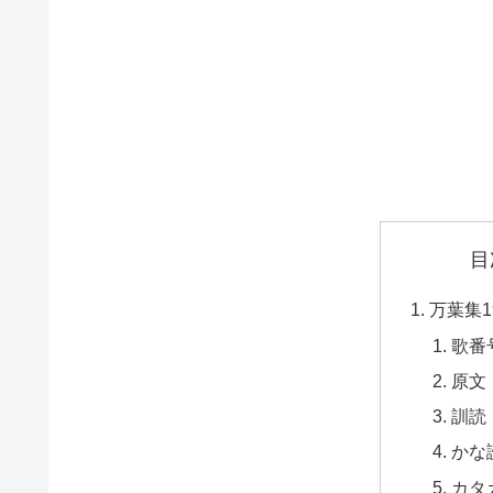
目
万葉集1
歌番
原文
訓読
かな
カタ