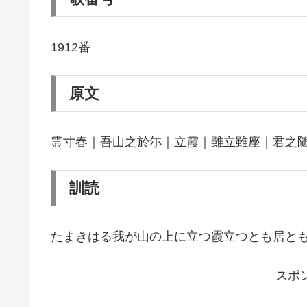
1912番
原文
霊寸春｜吾山之於尓｜立霞｜雖立雖座｜君之
訓読
たまきはる我が山の上に立つ霞立つとも居と
スポ