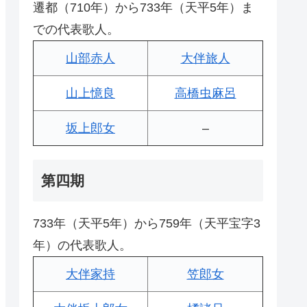
遷都（710年）から733年（天平5年）ま
での代表歌人。
山部赤人
大伴旅人
山上憶良
高橋虫麻呂
坂上郎女
–
第四期
733年（天平5年）から759年（天平宝字3
年）の代表歌人。
大伴家持
笠郎女