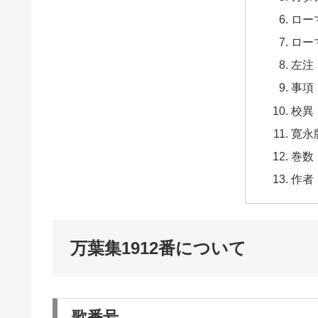
ロー
ロー
左注
事項
校異
寛永
巻数
作者
万葉集1912番について
歌番号