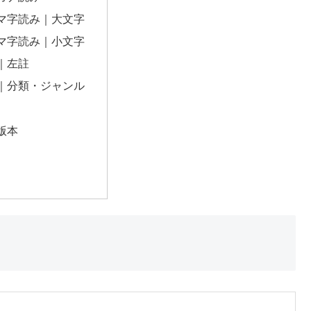
マ字読み｜大文字
マ字読み｜小文字
｜左註
｜分類・ジャンル
版本