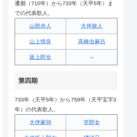
遷都（710年）から733年（天平5年）ま
での代表歌人。
山部赤人
大伴旅人
山上憶良
高橋虫麻呂
坂上郎女
–
第四期
733年（天平5年）から759年（天平宝字3
年）の代表歌人。
大伴家持
笠郎女