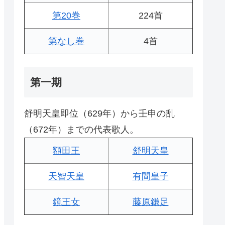
第20巻
224首
第なし巻
4首
第一期
舒明天皇即位（629年）から壬申の乱
（672年）までの代表歌人。
額田王
舒明天皇
天智天皇
有間皇子
鏡王女
藤原鎌足