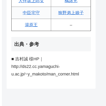
大伴坂上郎女
橘諸兄
中臣宅守
狭野弟上娘子
湯原王
–
出典・参考
■ 吉村誠 様HP｜
http://ds22.cc.yamaguchi-
u.ac.jp/~y_makoto/man_corner.html