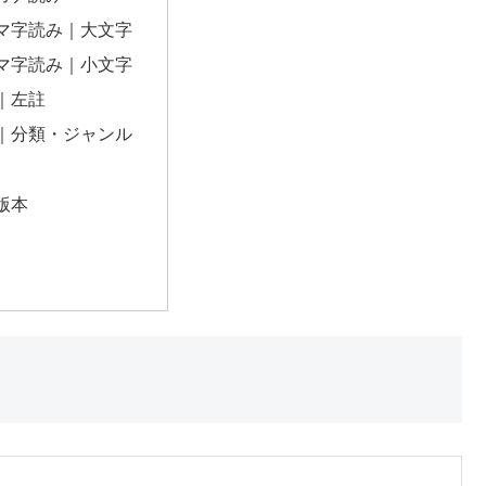
マ字読み｜大文字
マ字読み｜小文字
｜左註
｜分類・ジャンル
版本