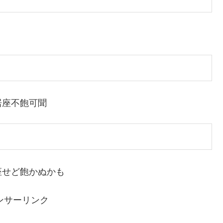
居座不飽可聞
座せど飽かぬかも
ンサーリンク