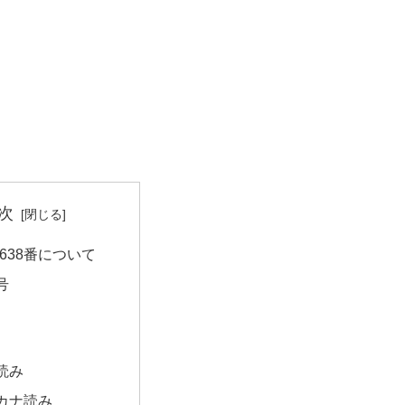
次
638番について
号
読み
カナ読み