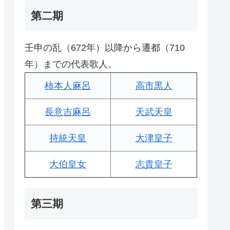
第二期
壬申の乱（672年）以降から遷都（710
年）までの代表歌人。
柿本人麻呂
高市黒人
長意吉麻呂
天武天皇
持統天皇
大津皇子
大伯皇女
志貴皇子
第三期