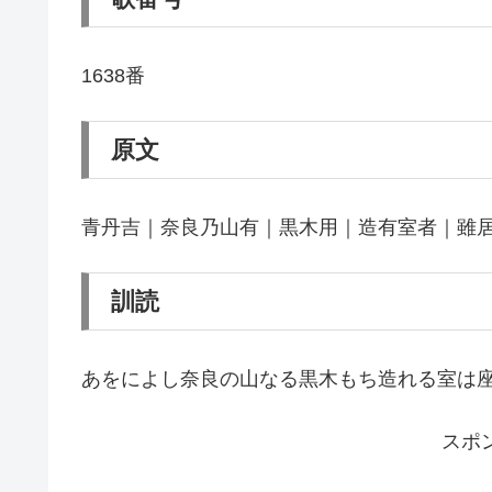
1638番
原文
青丹吉｜奈良乃山有｜黒木用｜造有室者｜雖
訓読
あをによし奈良の山なる黒木もち造れる室は
スポ