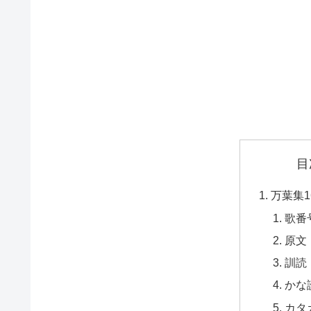
目
万葉集1
歌番
原文
訓読
かな
カタ