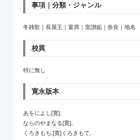
事項｜分類・ジャンル
冬雑歌｜長屋王｜宴席｜室讃姤｜奈良｜地名
校異
特に無し
寛永版本
あをによし[寛],
ならのやまなる[寛],
くろきもち,[寛]くろきもて,