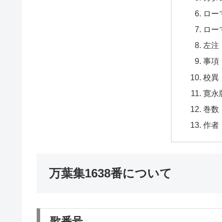
ロー
ロー
左注
事項
校異
寛永
巻数
作者
万葉集1638番について
歌番号