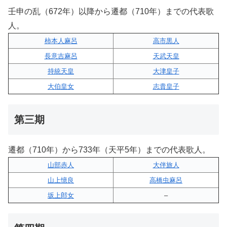
壬申の乱（672年）以降から遷都（710年）までの代表歌
人。
柿本人麻呂
高市黒人
長意吉麻呂
天武天皇
持統天皇
大津皇子
大伯皇女
志貴皇子
第三期
遷都（710年）から733年（天平5年）までの代表歌人。
山部赤人
大伴旅人
山上憶良
高橋虫麻呂
坂上郎女
–