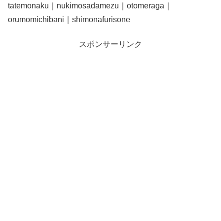
tatemonaku｜nukimosadamezu｜otomeraga｜
orumomichibani｜shimonafurisone
スポンサーリンク