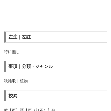
左注｜左註
特に無し
事項｜分類・ジャンル
秋雑歌｜植物
校異
歌【西】謌【西（訂正）】歌