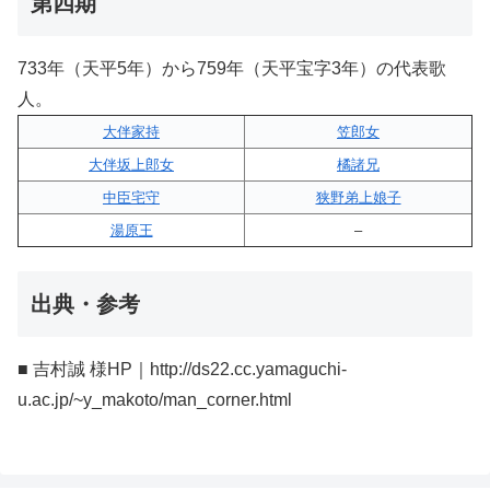
第四期
733年（天平5年）から759年（天平宝字3年）の代表歌
人。
大伴家持
笠郎女
大伴坂上郎女
橘諸兄
中臣宅守
狭野弟上娘子
湯原王
–
出典・参考
■ 吉村誠 様HP｜http://ds22.cc.yamaguchi-
u.ac.jp/~y_makoto/man_corner.html