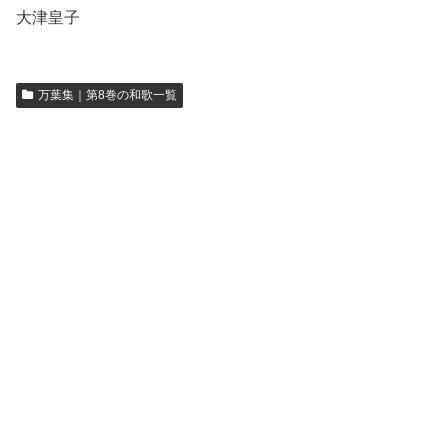
大津皇子
万葉集｜第8巻の和歌一覧