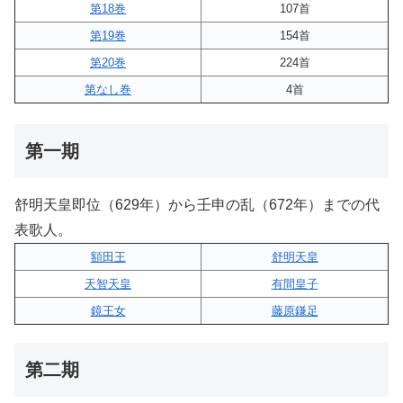
第18巻
107首
第19巻
154首
第20巻
224首
第なし巻
4首
第一期
舒明天皇即位（629年）から壬申の乱（672年）までの代
表歌人。
額田王
舒明天皇
天智天皇
有間皇子
鏡王女
藤原鎌足
第二期