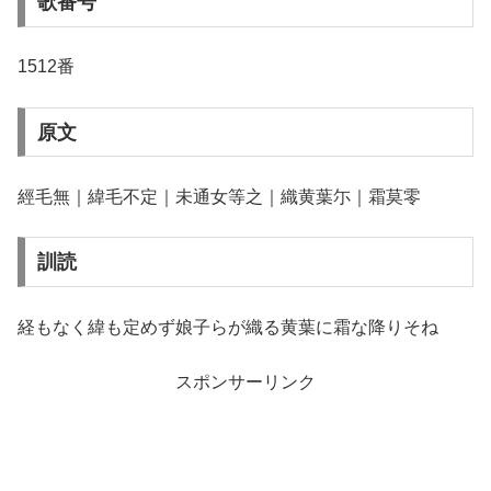
歌番号
1512番
原文
經毛無｜緯毛不定｜未通女等之｜織黄葉尓｜霜莫零
訓読
経もなく緯も定めず娘子らが織る黄葉に霜な降りそね
スポンサーリンク