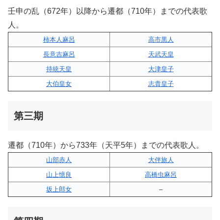
壬申の乱（672年）以降から遷都（710年）までの代表歌
人。
柿本人麻呂
高市黒人
長意吉麻呂
天武天皇
持統天皇
大津皇子
大伯皇女
志貴皇子
第三期
遷都（710年）から733年（天平5年）までの代表歌人。
山部赤人
大伴旅人
山上憶良
高橋虫麻呂
坂上郎女
–