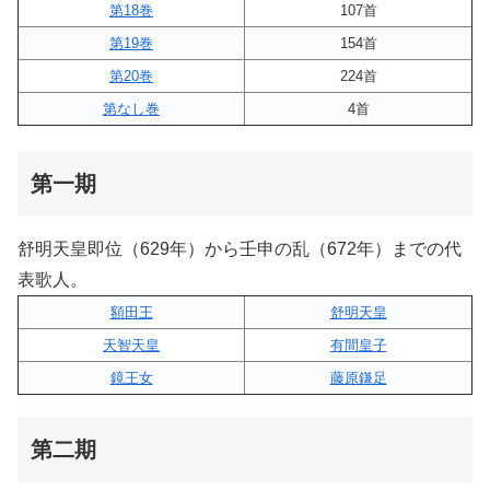
第18巻
107首
第19巻
154首
第20巻
224首
第なし巻
4首
第一期
舒明天皇即位（629年）から壬申の乱（672年）までの代
表歌人。
額田王
舒明天皇
天智天皇
有間皇子
鏡王女
藤原鎌足
第二期