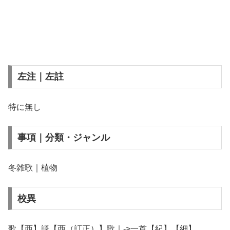
左注｜左註
特に無し
事項｜分類・ジャンル
冬雑歌｜植物
校異
歌【西】謌【西（訂正）】歌｜->一首【紀】【細】