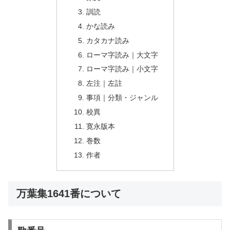
訓読
かな読み
カタカナ読み
ローマ字読み｜大文字
ローマ字読み｜小文字
左注｜左註
事項｜分類・ジャンル
校異
寛永版本
巻数
作者
万葉集1641番について