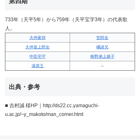
第四期
733年（天平5年）から759年（天平宝字3年）の代表歌
人。
大伴家持
笠郎女
大伴坂上郎女
橘諸兄
中臣宅守
狭野弟上娘子
湯原王
–
出典・参考
■ 吉村誠 様HP｜http://ds22.cc.yamaguchi-
u.ac.jp/~y_makoto/man_corner.html