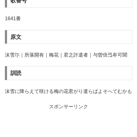
歌番号
1641番
原文
沫雪尓｜所落開有｜梅花｜君之許遣者｜与曽倍弖牟可聞
訓読
沫雪に降らえて咲ける梅の花君がり遣らばよそへてむかも
スポンサーリンク