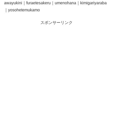
awayukini｜furaetesakeru｜umenohana｜kimigariyaraba
｜yosohetemukamo
スポンサーリンク