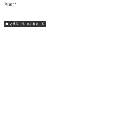
角廣辨
万葉集｜第8巻の和歌一覧