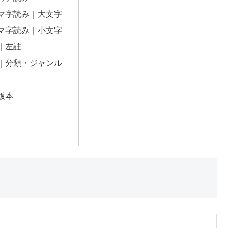
マ字読み｜大文字
マ字読み｜小文字
｜左註
｜分類・ジャンル
版本