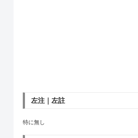
左注｜左註
特に無し