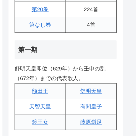
第20巻
224首
第なし巻
4首
第一期
舒明天皇即位（629年）から壬申の乱
（672年）までの代表歌人。
額田王
舒明天皇
天智天皇
有間皇子
鏡王女
藤原鎌足