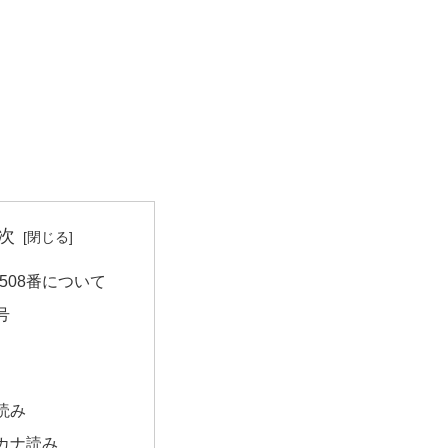
次
508番について
号
読み
カナ読み