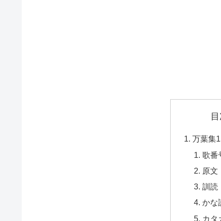
目
万葉集1
歌番
原文
訓読
かな
カタ