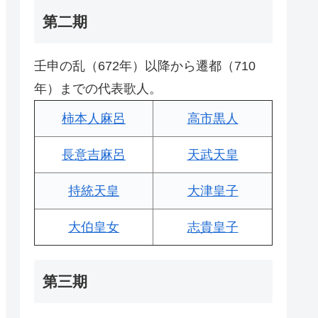
第二期
壬申の乱（672年）以降から遷都（710
年）までの代表歌人。
柿本人麻呂
高市黒人
長意吉麻呂
天武天皇
持統天皇
大津皇子
大伯皇女
志貴皇子
第三期