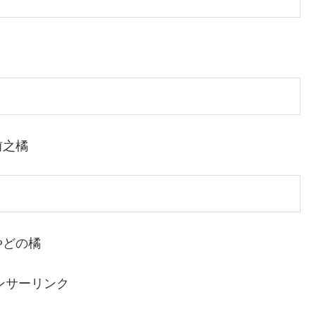
前之橘
やどの橘
ンサーリンク