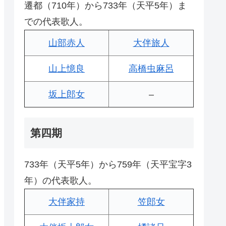
遷都（710年）から733年（天平5年）ま
での代表歌人。
山部赤人
大伴旅人
山上憶良
高橋虫麻呂
坂上郎女
–
第四期
733年（天平5年）から759年（天平宝字3
年）の代表歌人。
大伴家持
笠郎女