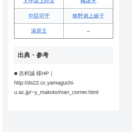
大伴坂上郎女
橘諸兄
中臣宅守
狭野弟上娘子
湯原王
–
出典・参考
■ 吉村誠 様HP｜
http://ds22.cc.yamaguchi-
u.ac.jp/~y_makoto/man_corner.html