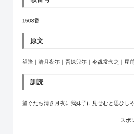
1508番
原文
望降｜清月夜尓｜吾妹兒尓｜令覩常念之｜屋
訓読
望ぐたち清き月夜に我妹子に見せむと思ひし
スポ