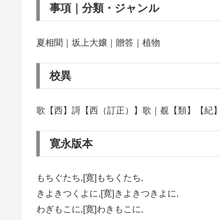
事項｜分類・ジャンル
夏相聞｜坂上大嬢｜贈答｜植物
校異
歌【西】謌【西（訂正）】歌｜覩【類】【紀
寛永版本
もちぐたち,[寛]もちくたち,
きよきつくよに,[寛]きよきつきよに,
わぎもこに,[寛]わきもこに,