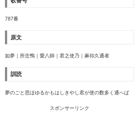
歌番号
787番
原文
如夢｜所念鴨｜愛八師｜君之使乃｜麻祢久通者
訓読
夢のごと思ほゆるかもはしきやし君が使の数多く通へば
スポンサーリンク