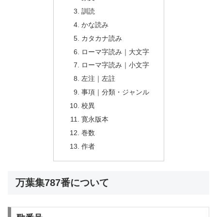
訓読
かな読み
カタカナ読み
ローマ字読み｜大文字
ローマ字読み｜小文字
左注｜左註
事項｜分類・ジャンル
校異
寛永版本
巻数
作者
万葉集787番について