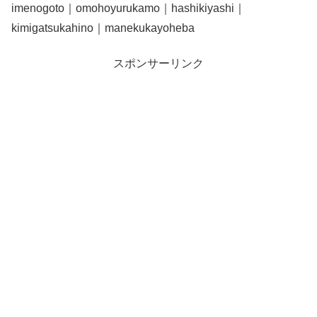
imenogoto｜omohoyurukamo｜hashikiyashi｜
kimigatsukahino｜manekukayoheba
スポンサーリンク