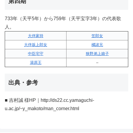
第四期
733年（天平5年）から759年（天平宝字3年）の代表歌
人。
大伴家持
笠郎女
大伴坂上郎女
橘諸兄
中臣宅守
狭野弟上娘子
湯原王
–
出典・参考
■ 吉村誠 様HP｜http://ds22.cc.yamaguchi-
u.ac.jp/~y_makoto/man_corner.html