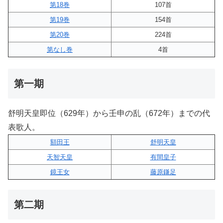
第18巻
107首
第19巻
154首
第20巻
224首
第なし巻
4首
第一期
舒明天皇即位（629年）から壬申の乱（672年）までの代
表歌人。
額田王
舒明天皇
天智天皇
有間皇子
鏡王女
藤原鎌足
第二期