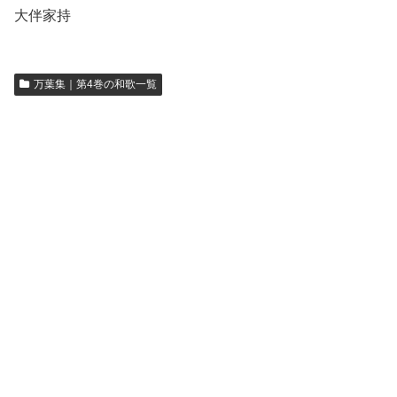
大伴家持
万葉集｜第4巻の和歌一覧