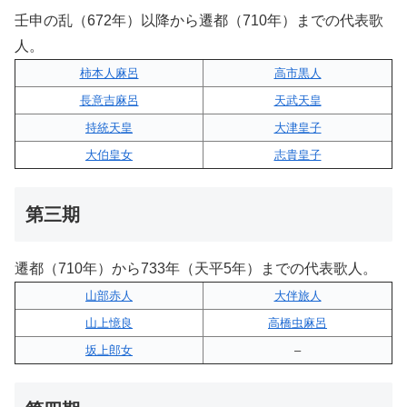
壬申の乱（672年）以降から遷都（710年）までの代表歌
人。
柿本人麻呂
高市黒人
長意吉麻呂
天武天皇
持統天皇
大津皇子
大伯皇女
志貴皇子
第三期
遷都（710年）から733年（天平5年）までの代表歌人。
山部赤人
大伴旅人
山上憶良
高橋虫麻呂
坂上郎女
–