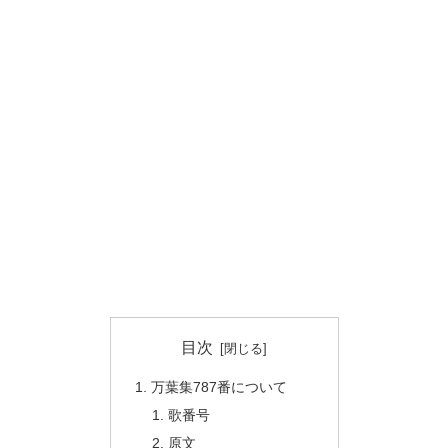
目次
万葉集787番について
歌番号
原文