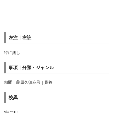
左注｜左註
特に無し
事項｜分類・ジャンル
相聞｜藤原久須麻呂｜贈答
校異
特に無し