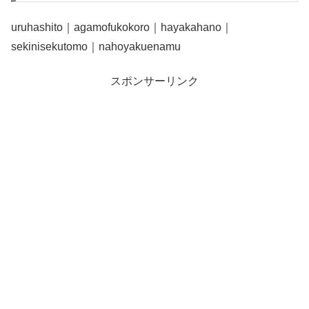
uruhashito｜agamofukokoro｜hayakahano｜
sekinisekutomo｜nahoyakuenamu
スポンサーリンク