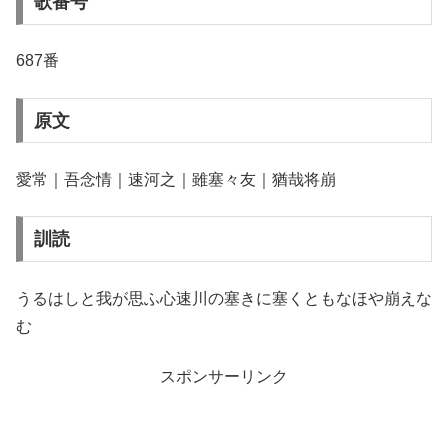
歌番号
687番
原文
愛常｜吾念情｜速河之｜雖塞々友｜猶哉将崩
訓読
うるはしと我が思ふ心速川の塞きに塞くともなほや崩えな
む
スポンサーリンク