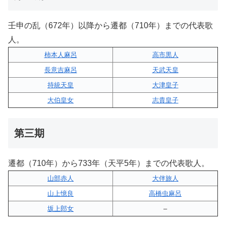
壬申の乱（672年）以降から遷都（710年）までの代表歌
人。
柿本人麻呂
高市黒人
長意吉麻呂
天武天皇
持統天皇
大津皇子
大伯皇女
志貴皇子
第三期
遷都（710年）から733年（天平5年）までの代表歌人。
山部赤人
大伴旅人
山上憶良
高橋虫麻呂
坂上郎女
–