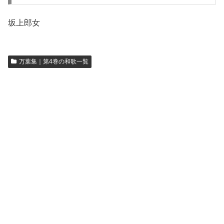
坂上郎女
万葉集｜第4巻の和歌一覧