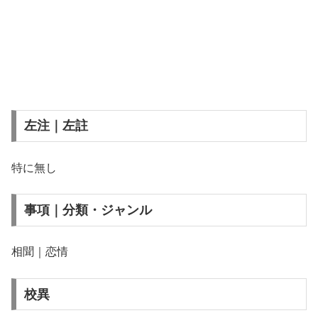
左注｜左註
特に無し
事項｜分類・ジャンル
相聞｜恋情
校異