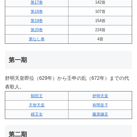
第17巻
142首
第18巻
107首
第19巻
154首
第20巻
224首
第なし巻
4首
第一期
舒明天皇即位（629年）から壬申の乱（672年）までの代
表歌人。
額田王
舒明天皇
天智天皇
有間皇子
鏡王女
藤原鎌足
第二期