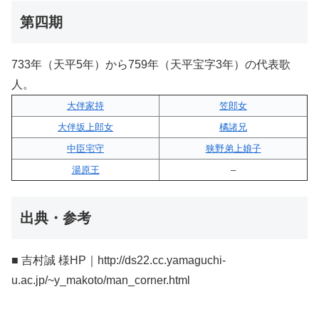
第四期
733年（天平5年）から759年（天平宝字3年）の代表歌
人。
大伴家持
笠郎女
大伴坂上郎女
橘諸兄
中臣宅守
狭野弟上娘子
湯原王
–
出典・参考
■ 吉村誠 様HP｜http://ds22.cc.yamaguchi-
u.ac.jp/~y_makoto/man_corner.html