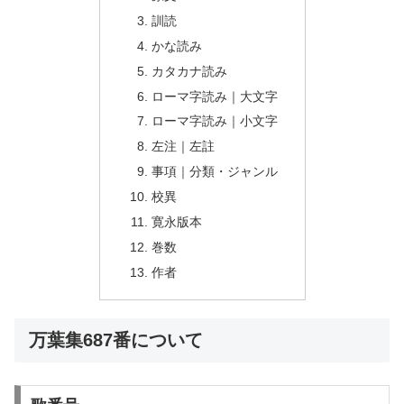
訓読
かな読み
カタカナ読み
ローマ字読み｜大文字
ローマ字読み｜小文字
左注｜左註
事項｜分類・ジャンル
校異
寛永版本
巻数
作者
万葉集687番について