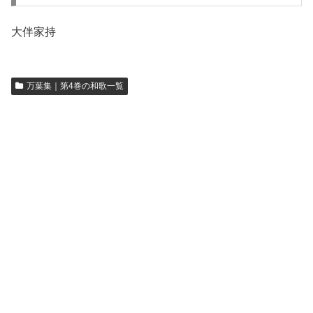
大伴家持
万葉集｜第4巻の和歌一覧