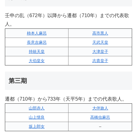
壬申の乱（672年）以降から遷都（710年）までの代表歌
人。
柿本人麻呂
高市黒人
長意吉麻呂
天武天皇
持統天皇
大津皇子
大伯皇女
志貴皇子
第三期
遷都（710年）から733年（天平5年）までの代表歌人。
山部赤人
大伴旅人
山上憶良
高橋虫麻呂
坂上郎女
–