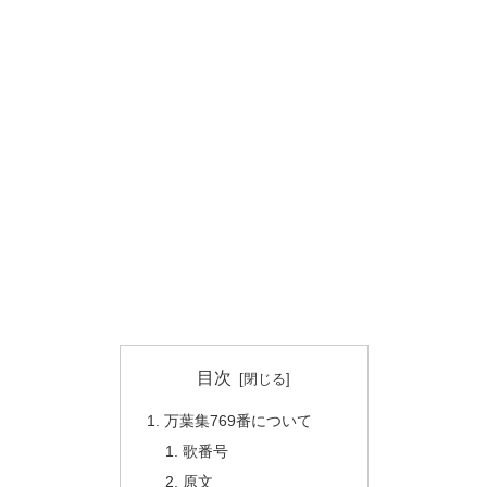
目次
万葉集769番について
歌番号
原文