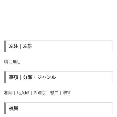
左注｜左註
特に無し
事項｜分類・ジャンル
相聞｜紀女郎｜久邇京｜鬱屈｜贈答
校異