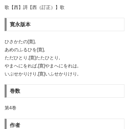
歌【西】謌【西（訂正）】歌
寛永版本
ひさかたの[寛],
あめのふるひを[寛],
ただひとり,[寛]たたひとり,
やまへにをれば,[寛]やまへにをれは,
いぶせかりけり,[寛]いふせかりけり,
巻数
第4巻
作者