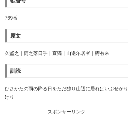
歌番号
769番
原文
久堅之｜雨之落日乎｜直獨｜山邊尓居者｜欝有来
訓読
ひさかたの雨の降る日をただ独り山辺に居ればいぶせかり
けり
スポンサーリンク