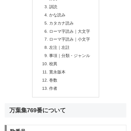
訓読
かな読み
カタカナ読み
ローマ字読み｜大文字
ローマ字読み｜小文字
左注｜左註
事項｜分類・ジャンル
校異
寛永版本
巻数
作者
万葉集769番について