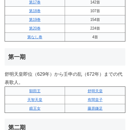
第17巻
142首
第18巻
107首
第19巻
154首
第20巻
224首
第なし巻
4首
第一期
舒明天皇即位（629年）から壬申の乱（672年）までの代
表歌人。
額田王
舒明天皇
天智天皇
有間皇子
鏡王女
藤原鎌足
第二期