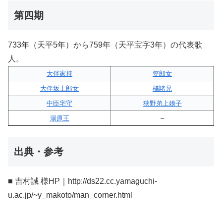
第四期
733年（天平5年）から759年（天平宝字3年）の代表歌
人。
大伴家持
笠郎女
大伴坂上郎女
橘諸兄
中臣宅守
狭野弟上娘子
湯原王
–
出典・参考
■ 吉村誠 様HP｜http://ds22.cc.yamaguchi-
u.ac.jp/~y_makoto/man_corner.html