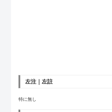
左注｜左註
特に無し