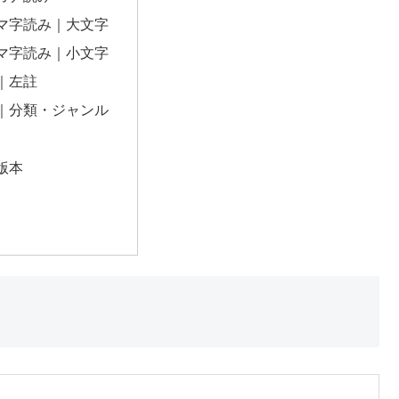
マ字読み｜大文字
マ字読み｜小文字
｜左註
｜分類・ジャンル
版本