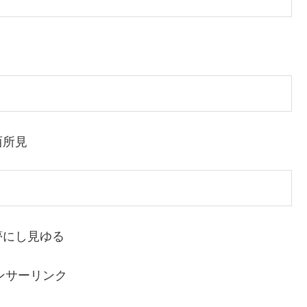
西所見
夢にし見ゆる
ンサーリンク