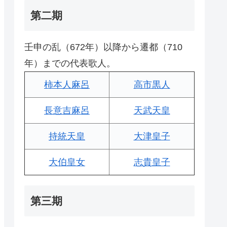
第二期
壬申の乱（672年）以降から遷都（710
年）までの代表歌人。
柿本人麻呂
高市黒人
長意吉麻呂
天武天皇
持統天皇
大津皇子
大伯皇女
志貴皇子
第三期