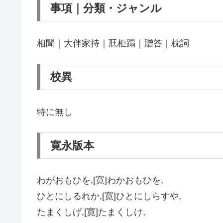
事項｜分類・ジャンル
相聞｜大伴家持｜尫柜蹋｜贈答｜枕詞
校異
特に無し
寛永版本
わがおもひを,[寛]わかおもひを,
ひとにしるれか,[寛]ひとにしらすや,
たまくしげ,[寛]たまくしけ,