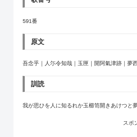
591番
原文
吾念乎｜人尓令知哉｜玉匣｜開阿氣津跡｜夢
訓読
我が思ひを人に知るれか玉櫛笥開きあけつと
スポ