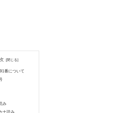
次
91番について
号
読み
カナ読み