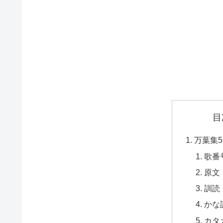
目
万葉集5
歌番
原文
訓読
かな
カタ