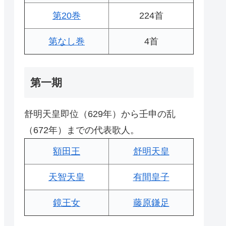
第20巻
224首
第なし巻
4首
第一期
舒明天皇即位（629年）から壬申の乱
（672年）までの代表歌人。
額田王
舒明天皇
天智天皇
有間皇子
鏡王女
藤原鎌足