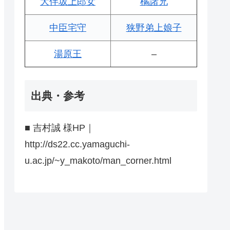
大伴坂上郎女
橘諸兄
中臣宅守
狭野弟上娘子
湯原王
–
出典・参考
■ 吉村誠 様HP｜
http://ds22.cc.yamaguchi-
u.ac.jp/~y_makoto/man_corner.html