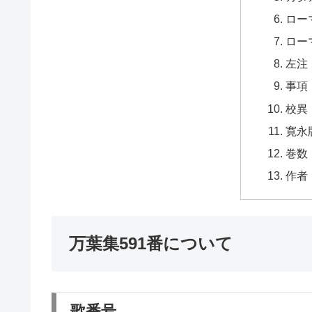
ロー
ロー
左注
事項
校異
寛永
巻数
作者
万葉集591番について
歌番号