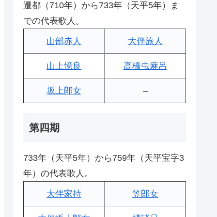
遷都（710年）から733年（天平5年）ま
での代表歌人。
山部赤人
大伴旅人
山上憶良
高橋虫麻呂
坂上郎女
–
第四期
733年（天平5年）から759年（天平宝字3
年）の代表歌人。
大伴家持
笠郎女