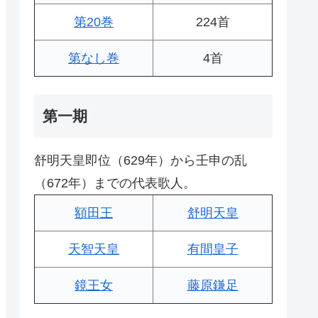
第20巻
224首
第なし巻
4首
第一期
舒明天皇即位（629年）から壬申の乱
（672年）までの代表歌人。
額田王
舒明天皇
天智天皇
有間皇子
鏡王女
藤原鎌足