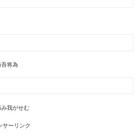
痛吾将為
痛み我がせむ
ンサーリンク