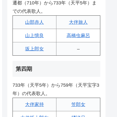
遷都（710年）から733年（天平5年）ま
での代表歌人。
山部赤人
大伴旅人
山上憶良
高橋虫麻呂
坂上郎女
–
第四期
733年（天平5年）から759年（天平宝字3
年）の代表歌人。
大伴家持
笠郎女