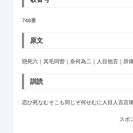
748番
原文
戀死六｜其毛同曽｜奈何為二｜人目他言｜辞
訓読
恋ひ死なむそこも同じぞ何せむに人目人言言
スポ