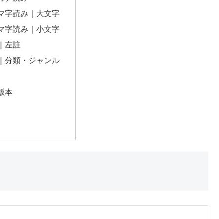
マ字読み｜大文字
マ字読み｜小文字
｜左註
｜分類・ジャンル
版本