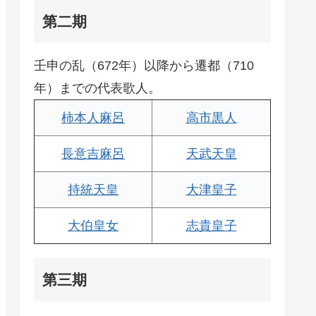
第二期
壬申の乱（672年）以降から遷都（710
年）までの代表歌人。
柿本人麻呂
高市黒人
長意吉麻呂
天武天皇
持統天皇
大津皇子
大伯皇女
志貴皇子
第三期