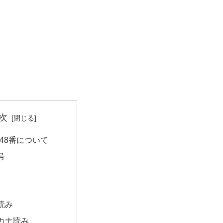
次
48番について
号
読み
カナ読み