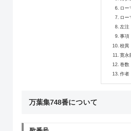
ロー
ロー
左注
事項
校異
寛永
巻数
作者
万葉集748番について
歌番号