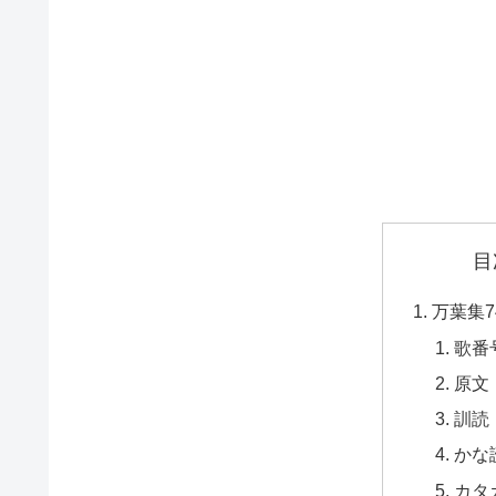
目
万葉集7
歌番
原文
訓読
かな
カタ