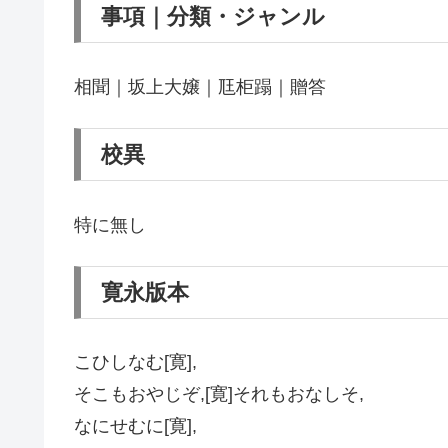
事項｜分類・ジャンル
相聞｜坂上大嬢｜尫柜蹋｜贈答
校異
特に無し
寛永版本
こひしなむ[寛],
そこもおやじぞ,[寛]それもおなしそ,
なにせむに[寛],