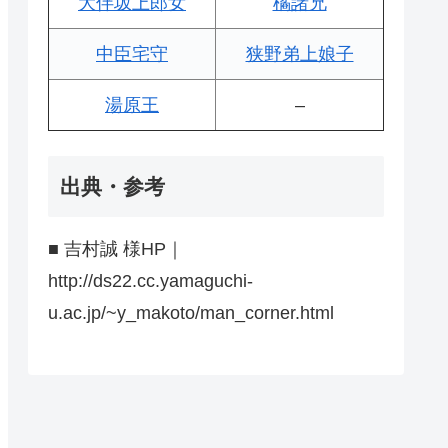
大伴坂上郎女
橘諸兄
中臣宅守
狭野弟上娘子
湯原王
–
出典・参考
■ 吉村誠 様HP｜
http://ds22.cc.yamaguchi-
u.ac.jp/~y_makoto/man_corner.html