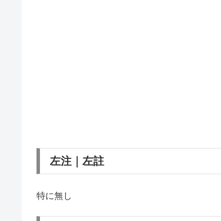
左注｜左註
特に無し