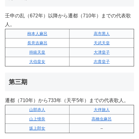
壬申の乱（672年）以降から遷都（710年）までの代表歌
人。
柿本人麻呂
高市黒人
長意吉麻呂
天武天皇
持統天皇
大津皇子
大伯皇女
志貴皇子
第三期
遷都（710年）から733年（天平5年）までの代表歌人。
山部赤人
大伴旅人
山上憶良
高橋虫麻呂
坂上郎女
–