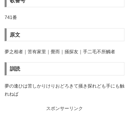
歌番号
741番
原文
夢之相者｜苦有家里｜覺而｜掻探友｜手二毛不所觸者
訓読
夢の逢ひは苦しかりけりおどろきて掻き探れども手にも触
れねば
スポンサーリンク