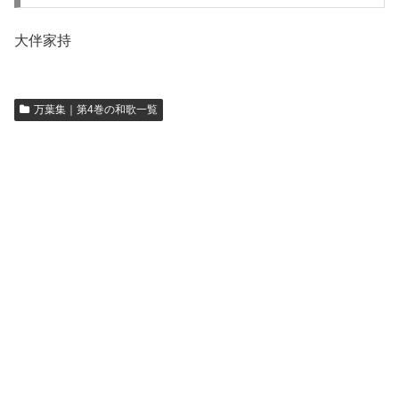
大伴家持
万葉集｜第4巻の和歌一覧