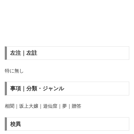
左注｜左註
特に無し
事項｜分類・ジャンル
相聞｜坂上大嬢｜遊仙窟｜夢｜贈答
校異