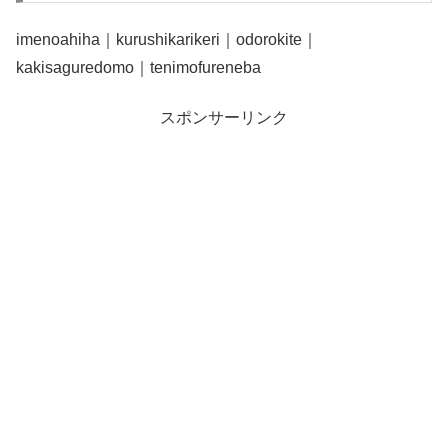
imenoahiha｜kurushikarikeri｜odorokite｜
kakisaguredomo｜tenimofureneba
スポンサーリンク