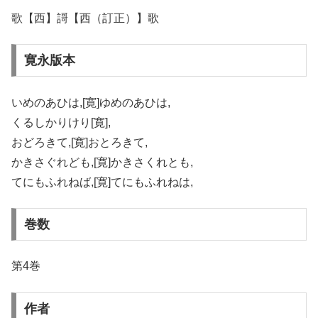
歌【西】謌【西（訂正）】歌
寛永版本
いめのあひは,[寛]ゆめのあひは,
くるしかりけり[寛],
おどろきて,[寛]おとろきて,
かきさぐれども,[寛]かきさくれとも,
てにもふれねば,[寛]てにもふれねは,
巻数
第4巻
作者