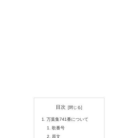
目次
万葉集741番について
歌番号
原文