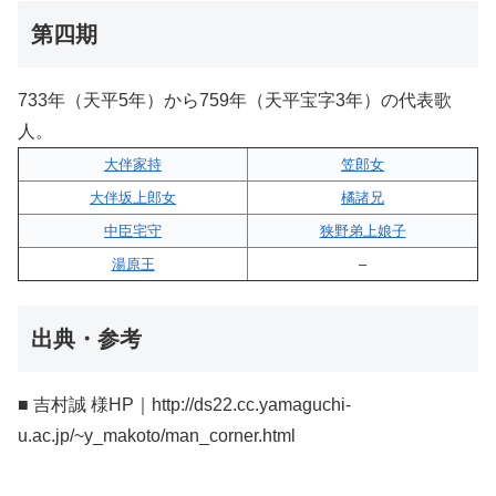
第四期
733年（天平5年）から759年（天平宝字3年）の代表歌
人。
大伴家持
笠郎女
大伴坂上郎女
橘諸兄
中臣宅守
狭野弟上娘子
湯原王
–
出典・参考
■ 吉村誠 様HP｜http://ds22.cc.yamaguchi-
u.ac.jp/~y_makoto/man_corner.html