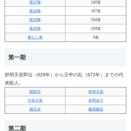
第17巻
142首
第18巻
107首
第19巻
154首
第20巻
224首
第なし巻
4首
第一期
舒明天皇即位（629年）から壬申の乱（672年）までの代
表歌人。
額田王
舒明天皇
天智天皇
有間皇子
鏡王女
藤原鎌足
第二期