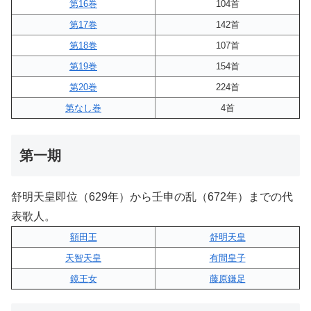
第16巻
104首
第17巻
142首
第18巻
107首
第19巻
154首
第20巻
224首
第なし巻
4首
第一期
舒明天皇即位（629年）から壬申の乱（672年）までの代
表歌人。
額田王
舒明天皇
天智天皇
有間皇子
鏡王女
藤原鎌足