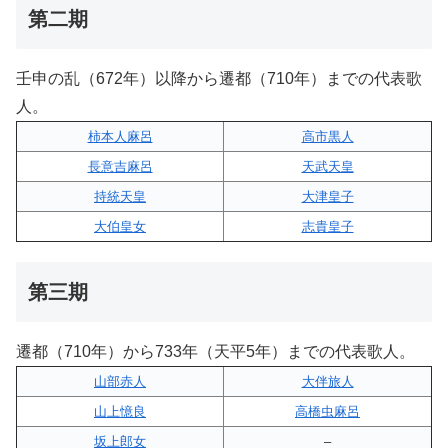
第二期
壬申の乱（672年）以降から遷都（710年）までの代表歌
人。
柿本人麻呂
高市黒人
長意吉麻呂
天武天皇
持統天皇
大津皇子
大伯皇女
志貴皇子
第三期
遷都（710年）から733年（天平5年）までの代表歌人。
山部赤人
大伴旅人
山上憶良
高橋虫麻呂
坂上郎女
–