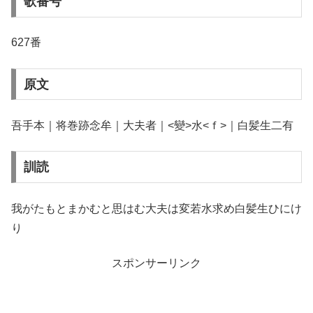
歌番号
627番
原文
吾手本｜将巻跡念牟｜大夫者｜<變>水<ｆ>｜白髪生二有
訓読
我がたもとまかむと思はむ大夫は変若水求め白髪生ひにけ
り
スポンサーリンク