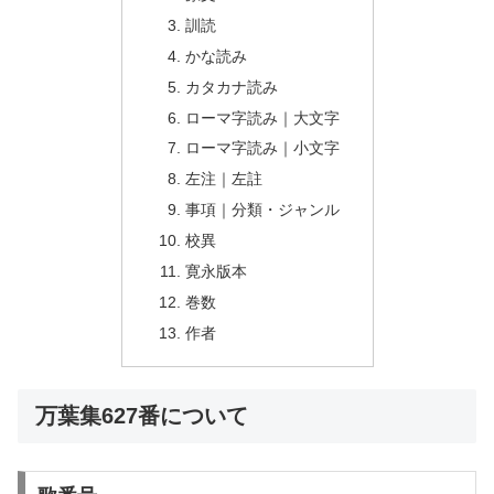
訓読
かな読み
カタカナ読み
ローマ字読み｜大文字
ローマ字読み｜小文字
左注｜左註
事項｜分類・ジャンル
校異
寛永版本
巻数
作者
万葉集627番について