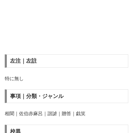
左注｜左註
特に無し
事項｜分類・ジャンル
相聞｜佐伯赤麻呂｜諧謔｜贈答｜戯笑
校異