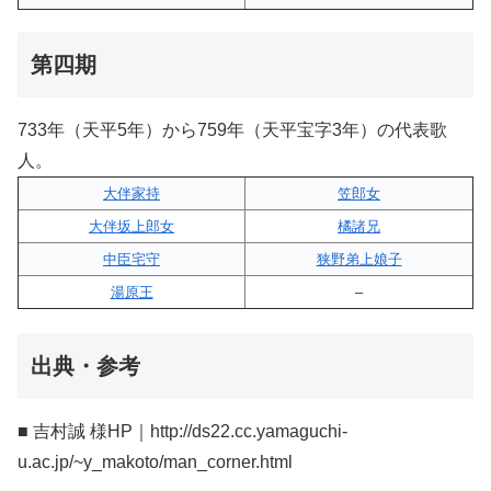
第四期
733年（天平5年）から759年（天平宝字3年）の代表歌
人。
大伴家持
笠郎女
大伴坂上郎女
橘諸兄
中臣宅守
狭野弟上娘子
湯原王
–
出典・参考
■ 吉村誠 様HP｜http://ds22.cc.yamaguchi-
u.ac.jp/~y_makoto/man_corner.html