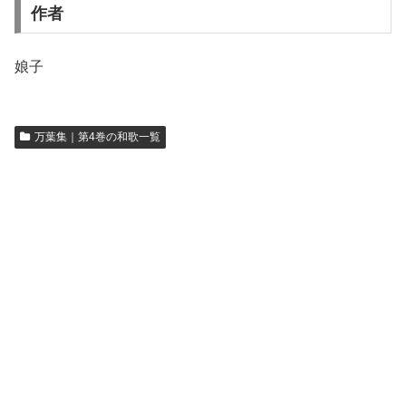
作者
娘子
万葉集｜第4巻の和歌一覧