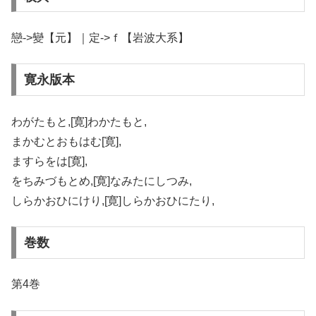
戀->變【元】｜定->ｆ【岩波大系】
寛永版本
わがたもと,[寛]わかたもと,
まかむとおもはむ[寛],
ますらをは[寛],
をちみづもとめ,[寛]なみたにしつみ,
しらかおひにけり,[寛]しらかおひにたり,
巻数
第4巻