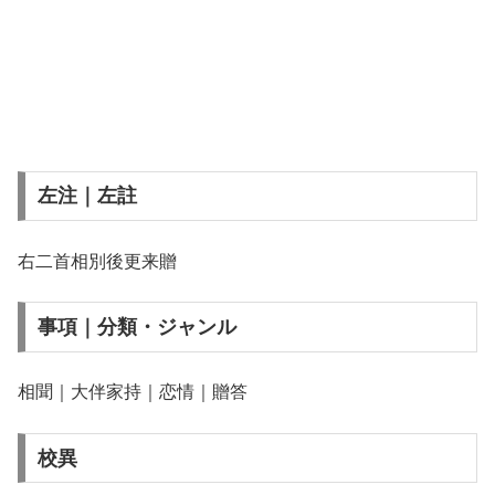
左注｜左註
右二首相別後更来贈
事項｜分類・ジャンル
相聞｜大伴家持｜恋情｜贈答
校異