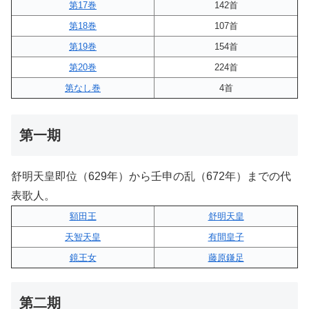
第17巻
142首
第18巻
107首
第19巻
154首
第20巻
224首
第なし巻
4首
第一期
舒明天皇即位（629年）から壬申の乱（672年）までの代
表歌人。
額田王
舒明天皇
天智天皇
有間皇子
鏡王女
藤原鎌足
第二期