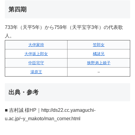
第四期
733年（天平5年）から759年（天平宝字3年）の代表歌
人。
大伴家持
笠郎女
大伴坂上郎女
橘諸兄
中臣宅守
狭野弟上娘子
湯原王
–
出典・参考
■ 吉村誠 様HP｜http://ds22.cc.yamaguchi-
u.ac.jp/~y_makoto/man_corner.html