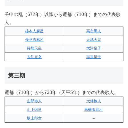
壬申の乱（672年）以降から遷都（710年）までの代表歌
人。
柿本人麻呂
高市黒人
長意吉麻呂
天武天皇
持統天皇
大津皇子
大伯皇女
志貴皇子
第三期
遷都（710年）から733年（天平5年）までの代表歌人。
山部赤人
大伴旅人
山上憶良
高橋虫麻呂
坂上郎女
–