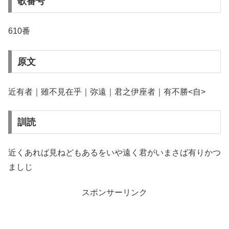
歌番号
610番
原文
近有者｜雖不見在乎｜弥遠｜君之伊座者｜有不勝<自>
訓読
近くあれば見ねどもあるをいや遠く君がいまさば有りかつ
ましじ
スポンサーリンク