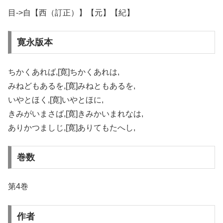
目->自【西（訂正）】【元】【紀】
寛永版本
ちかくあれば,[寛]ちかくあれは,
みねどもあるを,[寛]みねともあるを,
いやとほく,[寛]いやとほに,
きみがいまさば,[寛]きみかいまれなは,
ありかつましじ,[寛]ありてもたへし,
巻数
第4巻
作者