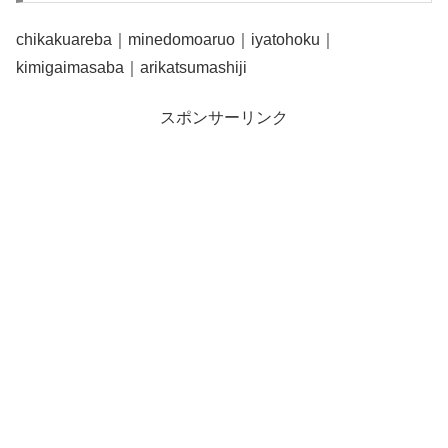
chikakuareba｜minedomoaruo｜iyatohoku｜
kimigaimasaba｜arikatsumashiji
スポンサーリンク