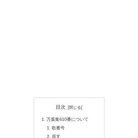
目次
万葉集610番について
歌番号
原文