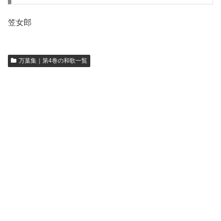
笠女郎
万葉集｜第4巻の和歌一覧