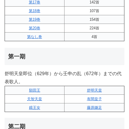
第17巻
142首
第18巻
107首
第19巻
154首
第20巻
224首
第なし巻
4首
第一期
舒明天皇即位（629年）から壬申の乱（672年）までの代
表歌人。
額田王
舒明天皇
天智天皇
有間皇子
鏡王女
藤原鎌足
第二期