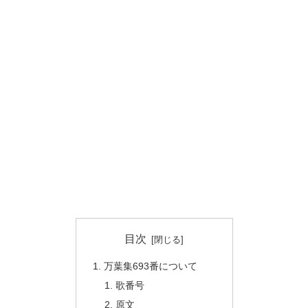
目次
万葉集693番について
歌番号
原文