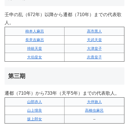
壬申の乱（672年）以降から遷都（710年）までの代表歌
人。
柿本人麻呂
高市黒人
長意吉麻呂
天武天皇
持統天皇
大津皇子
大伯皇女
志貴皇子
第三期
遷都（710年）から733年（天平5年）までの代表歌人。
山部赤人
大伴旅人
山上憶良
高橋虫麻呂
坂上郎女
–