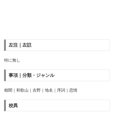
左注｜左註
特に無し
事項｜分類・ジャンル
相聞｜和歌山｜吉野｜地名｜序詞｜恋情
校異