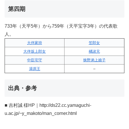
第四期
733年（天平5年）から759年（天平宝字3年）の代表歌
人。
大伴家持
笠郎女
大伴坂上郎女
橘諸兄
中臣宅守
狭野弟上娘子
湯原王
–
出典・参考
■ 吉村誠 様HP｜http://ds22.cc.yamaguchi-
u.ac.jp/~y_makoto/man_corner.html