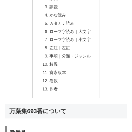
訓読
かな読み
カタカナ読み
ローマ字読み｜大文字
ローマ字読み｜小文字
左注｜左註
事項｜分類・ジャンル
校異
寛永版本
巻数
作者
万葉集693番について