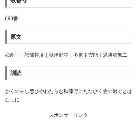
歌番号
693番
原文
如此耳｜戀哉将度｜秋津野尓｜多奈引雲能｜過跡者無二
訓読
かくのみし恋ひやわたらむ秋津野にたなびく雲の過ぐとは
なしに
スポンサーリンク