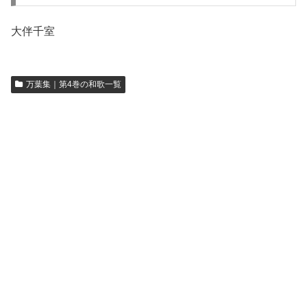
大伴千室
万葉集｜第4巻の和歌一覧