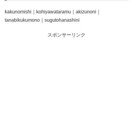
kakunomishi｜kohiyawataramu｜akizunoni｜
tanabikukumono｜sugutohanashini
スポンサーリンク