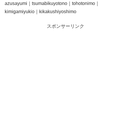
azusayumi｜tsumabikuyotono｜tohotonimo｜
kimigamiyukio｜kikakushiyoshimo
スポンサーリンク