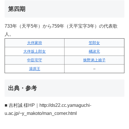
第四期
733年（天平5年）から759年（天平宝字3年）の代表歌
人。
大伴家持
笠郎女
大伴坂上郎女
橘諸兄
中臣宅守
狭野弟上娘子
湯原王
–
出典・参考
■ 吉村誠 様HP｜http://ds22.cc.yamaguchi-
u.ac.jp/~y_makoto/man_corner.html