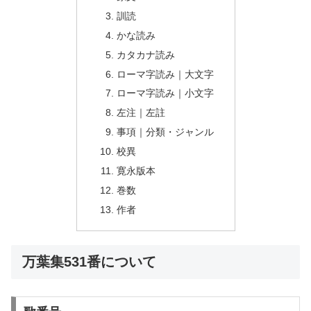
訓読
かな読み
カタカナ読み
ローマ字読み｜大文字
ローマ字読み｜小文字
左注｜左註
事項｜分類・ジャンル
校異
寛永版本
巻数
作者
万葉集531番について