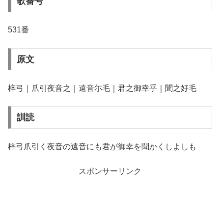
歌番号
531番
原文
梓弓｜爪引夜音之｜遠音尓毛｜君之御幸乎｜聞之好毛
訓読
梓弓爪引く夜音の遠音にも君が御幸を聞かくしよしも
スポンサーリンク