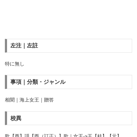
左注｜左註
特に無し
事項｜分類・ジャンル
相聞｜海上女王｜贈答
校異
歌【西】謌【西（訂正）】歌｜女王->王【桂】【元】