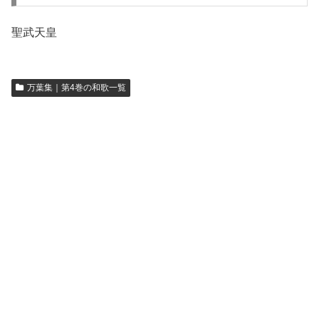
聖武天皇
万葉集｜第4巻の和歌一覧