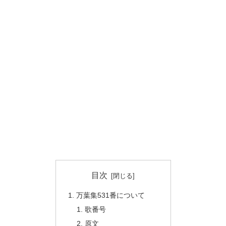
目次
万葉集531番について
歌番号
原文