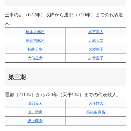
壬申の乱（672年）以降から遷都（710年）までの代表歌
人。
柿本人麻呂
高市黒人
長意吉麻呂
天武天皇
持統天皇
大津皇子
大伯皇女
志貴皇子
第三期
遷都（710年）から733年（天平5年）までの代表歌人。
山部赤人
大伴旅人
山上憶良
高橋虫麻呂
坂上郎女
–