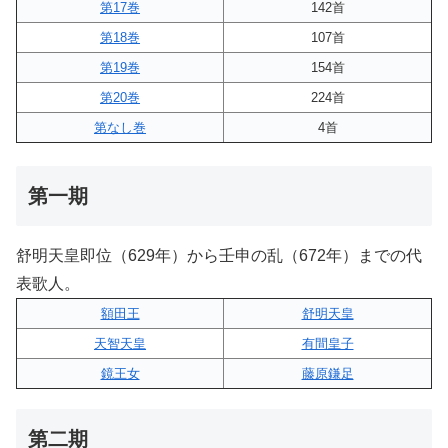
第17巻
142首
第18巻
107首
第19巻
154首
第20巻
224首
第なし巻
4首
第一期
舒明天皇即位（629年）から壬申の乱（672年）までの代
表歌人。
額田王
舒明天皇
天智天皇
有間皇子
鏡王女
藤原鎌足
第二期