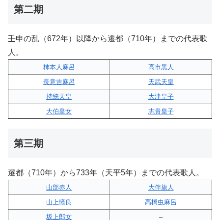
第二期
壬申の乱（672年）以降から遷都（710年）までの代表歌
人。
柿本人麻呂
高市黒人
長意吉麻呂
天武天皇
持統天皇
大津皇子
大伯皇女
志貴皇子
第三期
遷都（710年）から733年（天平5年）までの代表歌人。
山部赤人
大伴旅人
山上憶良
高橋虫麻呂
坂上郎女
–