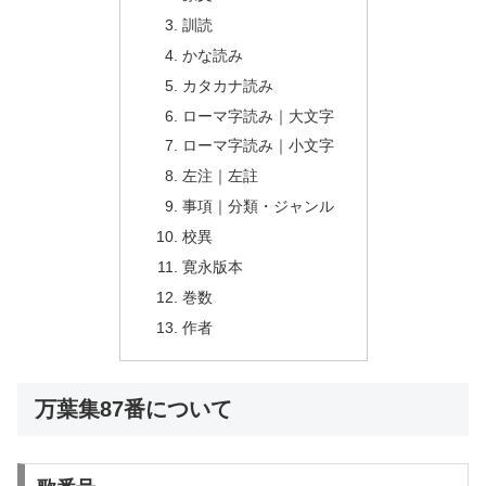
訓読
かな読み
カタカナ読み
ローマ字読み｜大文字
ローマ字読み｜小文字
左注｜左註
事項｜分類・ジャンル
校異
寛永版本
巻数
作者
万葉集87番について