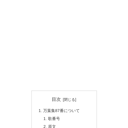
目次
万葉集87番について
歌番号
原文