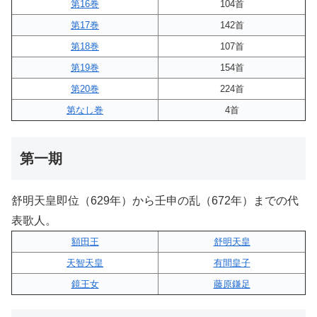
第16巻
104首
第17巻
142首
第18巻
107首
第19巻
154首
第20巻
224首
第なし巻
4首
第一期
舒明天皇即位（629年）から壬申の乱（672年）までの代
表歌人。
額田王
舒明天皇
天智天皇
有間皇子
鏡王女
藤原鎌足