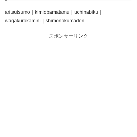
aritsutsumo｜kimiobamatamu｜uchinabiku｜
wagakurokamini｜shimonokumadeni
スポンサーリンク