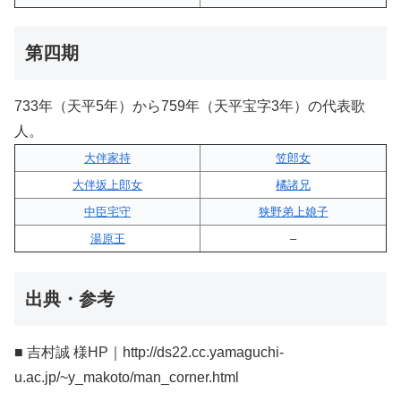
第四期
733年（天平5年）から759年（天平宝字3年）の代表歌
人。
大伴家持
笠郎女
大伴坂上郎女
橘諸兄
中臣宅守
狭野弟上娘子
湯原王
–
出典・参考
■ 吉村誠 様HP｜http://ds22.cc.yamaguchi-
u.ac.jp/~y_makoto/man_corner.html