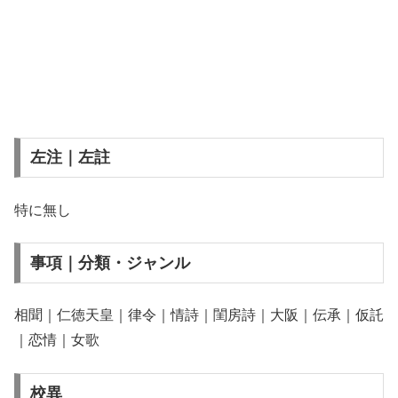
左注｜左註
特に無し
事項｜分類・ジャンル
相聞｜仁徳天皇｜律令｜情詩｜閨房詩｜大阪｜伝承｜仮託
｜恋情｜女歌
校異