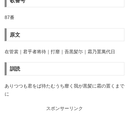
歌番号
87番
原文
在管裳｜君乎者将待｜打靡｜吾黒髪尓｜霜乃置萬代日
訓読
ありつつも君をば待たむうち靡く我が黒髪に霜の置くまで
に
スポンサーリンク