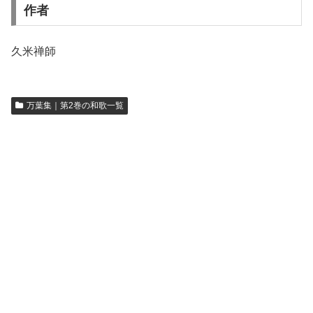
作者
久米禅師
万葉集｜第2巻の和歌一覧