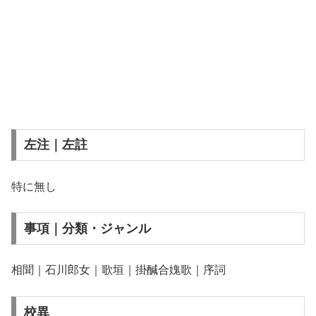
左注｜左註
特に無し
事項｜分類・ジャンル
相聞｜石川郎女｜歌垣｜掛醎合媿歌｜序詞
校異