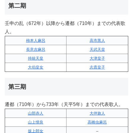
第二期
壬申の乱（672年）以降から遷都（710年）までの代表歌
人。
柿本人麻呂
高市黒人
長意吉麻呂
天武天皇
持統天皇
大津皇子
大伯皇女
志貴皇子
第三期
遷都（710年）から733年（天平5年）までの代表歌人。
山部赤人
大伴旅人
山上憶良
高橋虫麻呂
坂上郎女
–