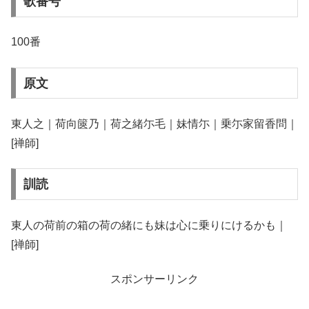
歌番号
100番
原文
東人之｜荷向篋乃｜荷之緒尓毛｜妹情尓｜乗尓家留香問｜
[禅師]
訓読
東人の荷前の箱の荷の緒にも妹は心に乗りにけるかも｜
[禅師]
スポンサーリンク