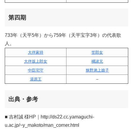
第四期
733年（天平5年）から759年（天平宝字3年）の代表歌
人。
大伴家持
笠郎女
大伴坂上郎女
橘諸兄
中臣宅守
狭野弟上娘子
湯原王
–
出典・参考
■ 吉村誠 様HP｜http://ds22.cc.yamaguchi-
u.ac.jp/~y_makoto/man_corner.html