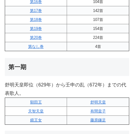
第16巻
104首
第17巻
142首
第18巻
107首
第19巻
154首
第20巻
224首
第なし巻
4首
第一期
舒明天皇即位（629年）から壬申の乱（672年）までの代
表歌人。
額田王
舒明天皇
天智天皇
有間皇子
鏡王女
藤原鎌足