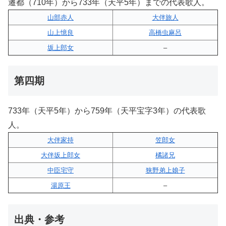
遷都（710年）から733年（天平5年）までの代表歌人。
山部赤人
大伴旅人
山上憶良
高橋虫麻呂
坂上郎女
–
第四期
733年（天平5年）から759年（天平宝字3年）の代表歌
人。
大伴家持
笠郎女
大伴坂上郎女
橘諸兄
中臣宅守
狭野弟上娘子
湯原王
–
出典・参考