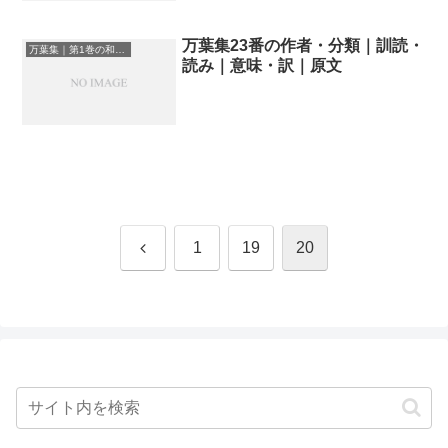
万葉集23番の作者・分類｜訓読・
万葉集｜第1巻の和歌一覧
読み｜意味・訳｜原文
前
1
19
20
へ