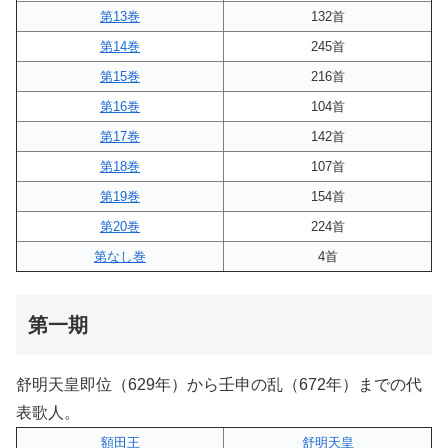
第13巻
132首
第14巻
245首
第15巻
216首
第16巻
104首
第17巻
142首
第18巻
107首
第19巻
154首
第20巻
224首
第なし巻
4首
第一期
舒明天皇即位（629年）から壬申の乱（672年）までの代
表歌人。
額田王
舒明天皇