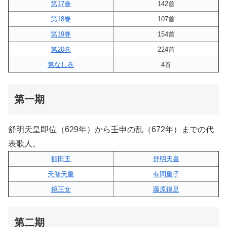
第17巻
142首
第18巻
107首
第19巻
154首
第20巻
224首
第なし巻
4首
第一期
舒明天皇即位（629年）から壬申の乱（672年）までの代
表歌人。
額田王
舒明天皇
天智天皇
有間皇子
鏡王女
藤原鎌足
第二期