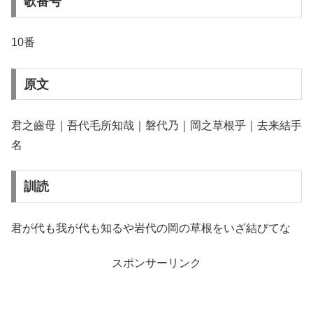
歌番号
10番
原文
君之齒母｜吾代毛所知哉｜磐代乃｜岡之草根乎｜去来結手
名
訓読
君が代も我が代も知るや岩代の岡の草根をいざ結びてな
スポンサーリンク