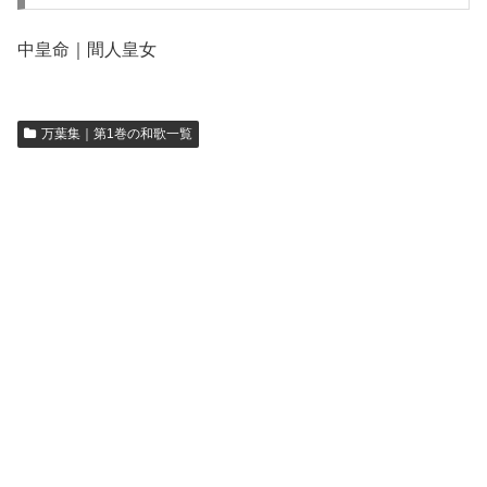
中皇命｜間人皇女
万葉集｜第1巻の和歌一覧