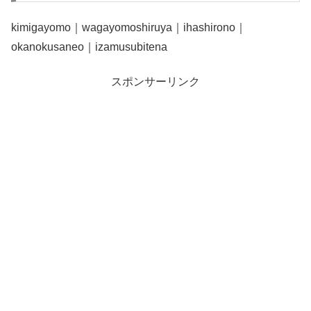
kimigayomo｜wagayomoshiruya｜ihashirono｜
okanokusaneo｜izamusubitena
スポンサーリンク