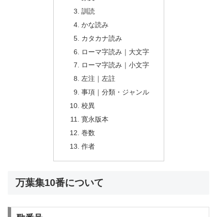
訓読
かな読み
カタカナ読み
ローマ字読み｜大文字
ローマ字読み｜小文字
左注｜左註
事項｜分類・ジャンル
校異
寛永版本
巻数
作者
万葉集10番について