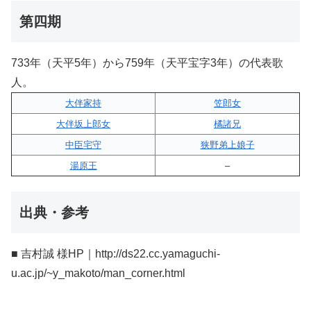
第四期
733年（天平5年）から759年（天平宝字3年）の代表歌
人。
大伴家持
笠郎女
大伴坂上郎女
橘諸兄
中臣宅守
狭野弟上娘子
湯原王
–
出典・参考
■ 吉村誠 様HP｜http://ds22.cc.yamaguchi-
u.ac.jp/~y_makoto/man_corner.html