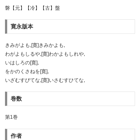
磐【元】【冷】【古】盤
寛永版本
きみがよも,[寛]きみかよも,
わがよもしるや,[寛]わかよもしれや,
いはしろの[寛],
をかのくさねを[寛],
いざむすびてな,[寛]いさむすひてな,
巻数
第1巻
作者