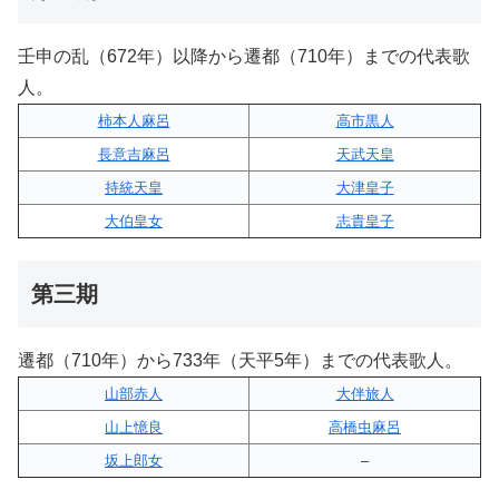
壬申の乱（672年）以降から遷都（710年）までの代表歌
人。
柿本人麻呂
高市黒人
長意吉麻呂
天武天皇
持統天皇
大津皇子
大伯皇女
志貴皇子
第三期
遷都（710年）から733年（天平5年）までの代表歌人。
山部赤人
大伴旅人
山上憶良
高橋虫麻呂
坂上郎女
–