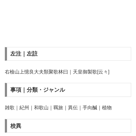
左注｜左註
右檢山上憶良大夫類聚歌林曰｜天皇御製歌[云々]
事項｜分類・ジャンル
雑歌｜紀州｜和歌山｜羈旅｜異伝｜手向醎｜植物
校異