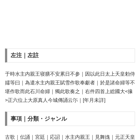
左注｜左註
于時水主内親王寝膳不安累日不参｜因以此日太上天皇勅侍
嬬等曰｜為遣水主内親王賦雪作歌奉獻者｜於是諸命婦等不
堪作歌而此石川命婦｜獨此歌奏之｜右件四首上総國大<掾
>正六位上大原真人今城傳誦云尓｜[年月未詳]
事項｜分類・ジャンル
古歌｜伝誦｜宮廷｜応詔｜水主内親王｜見舞媿｜元正天皇