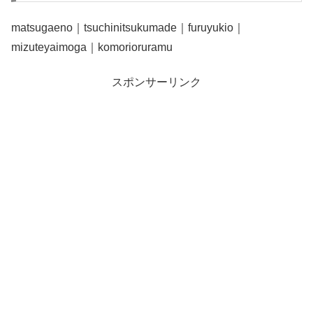
matsugaeno｜tsuchinitsukumade｜furuyukio｜
mizuteyaimoga｜komorioruramu
スポンサーリンク