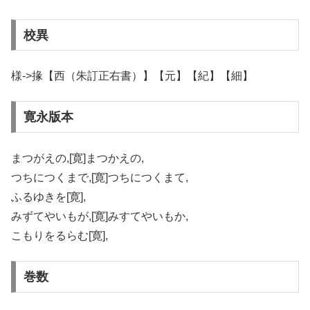
校異
様->掾【西（朱訂正右書）】【元】【紀】【細】
寛永版本
まつがえの,[寛]まつかえの,
つちにつくまで,[寛]つちにつくまて,
ふるゆきを[寛],
みずてやいもが,[寛]みすてやいもか,
こもりをるらむ[寛],
巻数