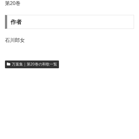
第20巻
作者
石川郎女
万葉集｜第20巻の和歌一覧