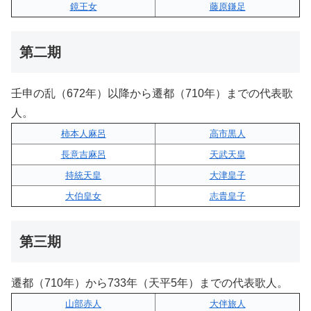
鏡王女
藤原鎌足
第二期
壬申の乱（672年）以降から遷都（710年）までの代表歌
人。
柿本人麻呂
高市黒人
長意吉麻呂
天武天皇
持統天皇
大津皇子
大伯皇女
志貴皇子
第三期
遷都（710年）から733年（天平5年）までの代表歌人。
山部赤人
大伴旅人