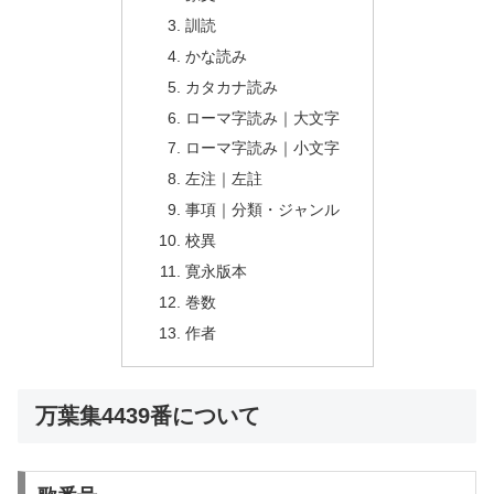
訓読
かな読み
カタカナ読み
ローマ字読み｜大文字
ローマ字読み｜小文字
左注｜左註
事項｜分類・ジャンル
校異
寛永版本
巻数
作者
万葉集4439番について