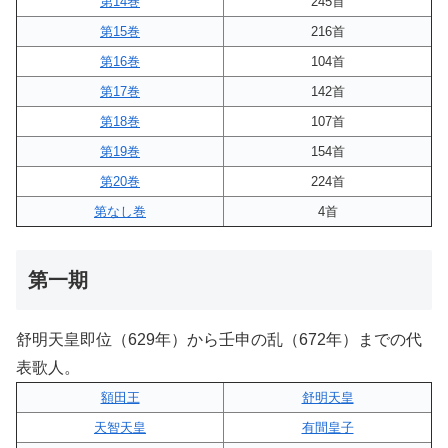
第14巻
245首
第15巻
216首
第16巻
104首
第17巻
142首
第18巻
107首
第19巻
154首
第20巻
224首
第なし巻
4首
第一期
舒明天皇即位（629年）から壬申の乱（672年）までの代
表歌人。
額田王
舒明天皇
天智天皇
有間皇子