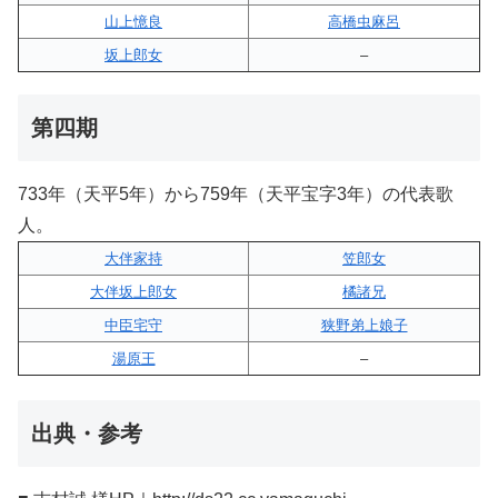
山上憶良
高橋虫麻呂
坂上郎女
–
第四期
733年（天平5年）から759年（天平宝字3年）の代表歌
人。
大伴家持
笠郎女
大伴坂上郎女
橘諸兄
中臣宅守
狭野弟上娘子
湯原王
–
出典・参考