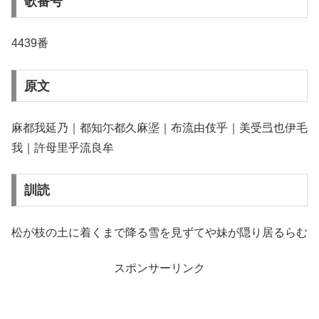
歌番号
4439番
原文
麻都我延乃｜都知尓都久麻埿｜布流由伎乎｜美受弖也伊毛
我｜許母里乎流良牟
訓読
松が枝の土に着くまで降る雪を見ずてや妹が隠り居るらむ
スポンサーリンク