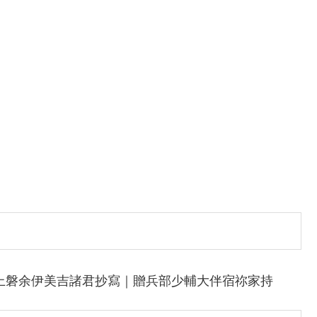
上磐余伊美吉諸君抄寫｜贈兵部少輔大伴宿祢家持