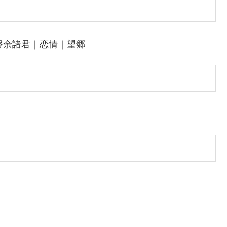
磐余諸君｜恋情｜望郷