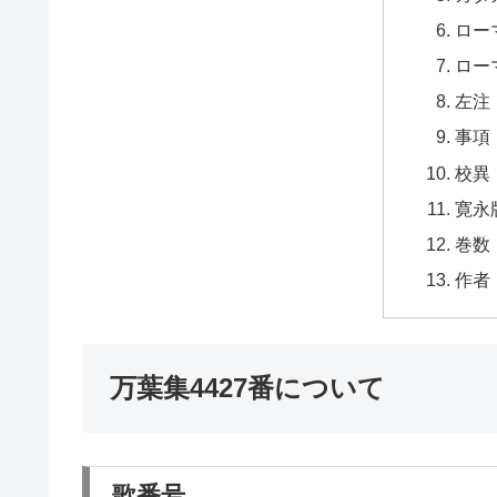
ロー
ロー
左注
事項
校異
寛永
巻数
作者
万葉集4427番について
歌番号