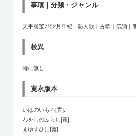
事項｜分類・ジャンル
天平勝宝7年2月年紀｜防人歌｜古歌｜伝誦｜
校異
特に無し
寛永版本
いはのいもろ[寛],
わをしのふらし[寛],
まゆすひに[寛],