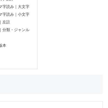
マ字読み｜大文字
マ字読み｜小文字
｜左註
｜分類・ジャンル
版本