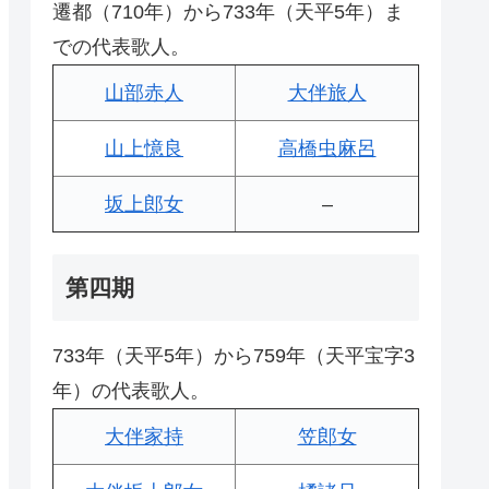
遷都（710年）から733年（天平5年）ま
での代表歌人。
山部赤人
大伴旅人
山上憶良
高橋虫麻呂
坂上郎女
–
第四期
733年（天平5年）から759年（天平宝字3
年）の代表歌人。
大伴家持
笠郎女