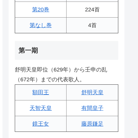
第20巻
224首
第なし巻
4首
第一期
舒明天皇即位（629年）から壬申の乱
（672年）までの代表歌人。
額田王
舒明天皇
天智天皇
有間皇子
鏡王女
藤原鎌足