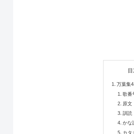
目
万葉集4
歌番
原文
訓読
かな
カタ