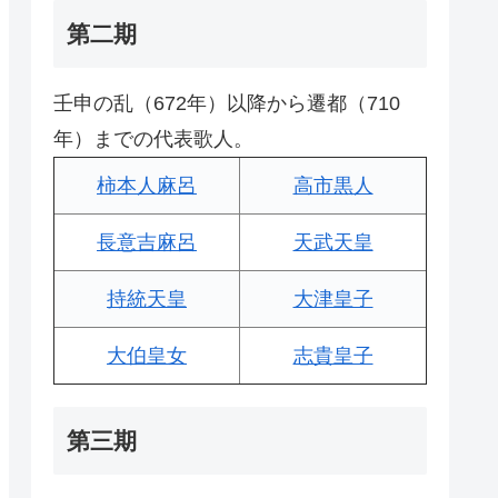
第二期
壬申の乱（672年）以降から遷都（710
年）までの代表歌人。
柿本人麻呂
高市黒人
長意吉麻呂
天武天皇
持統天皇
大津皇子
大伯皇女
志貴皇子
第三期