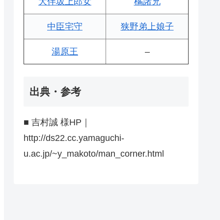
大伴坂上郎女
橘諸兄
中臣宅守
狭野弟上娘子
湯原王
–
出典・参考
■ 吉村誠 様HP｜
http://ds22.cc.yamaguchi-
u.ac.jp/~y_makoto/man_corner.html