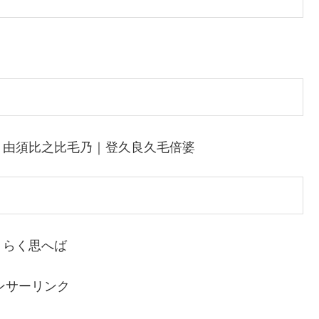
｜由須比之比毛乃｜登久良久毛倍婆
くらく思へば
ンサーリンク