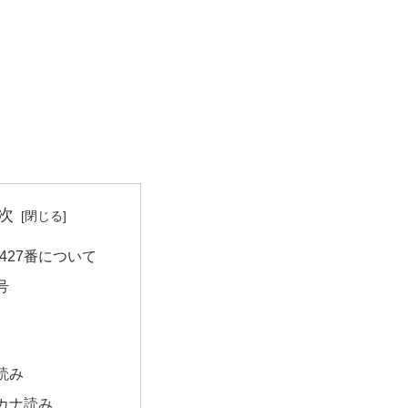
次
427番について
号
読み
カナ読み