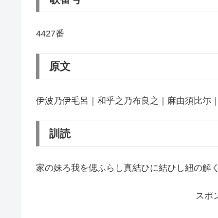
4427番
原文
伊波乃伊毛呂｜和乎之乃布良之｜麻由須比尓
訓読
家の妹ろ我を偲ふらし真結ひに結ひし紐の解
スポ