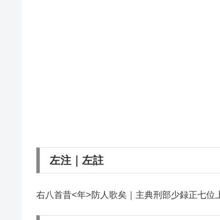
左注｜左註
右八首昔<年>防人歌矣｜主典刑部少録正七位