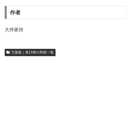
作者
大伴家持
万葉集｜第19巻の和歌一覧