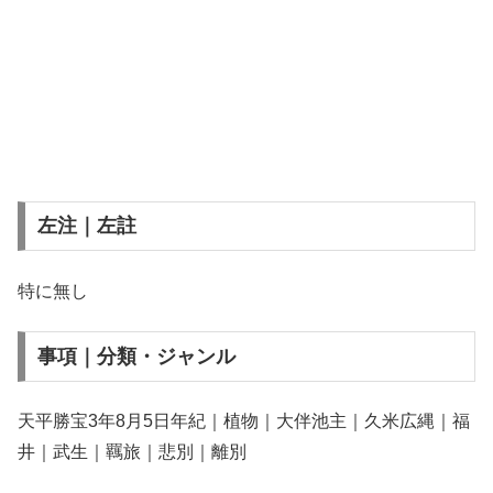
左注｜左註
特に無し
事項｜分類・ジャンル
天平勝宝3年8月5日年紀｜植物｜大伴池主｜久米広縄｜福
井｜武生｜羈旅｜悲別｜離別