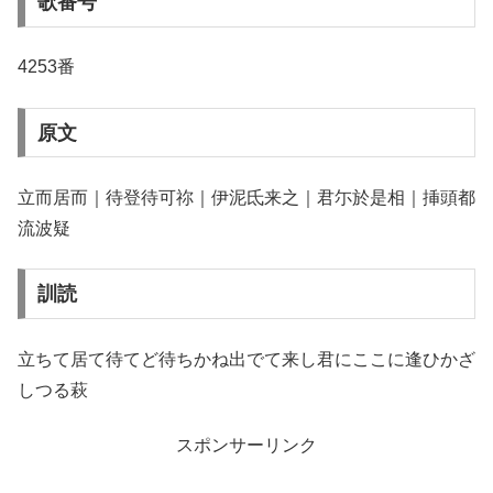
歌番号
4253番
原文
立而居而｜待登待可祢｜伊泥氐来之｜君尓於是相｜挿頭都
流波疑
訓読
立ちて居て待てど待ちかね出でて来し君にここに逢ひかざ
しつる萩
スポンサーリンク