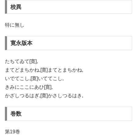
校異
特に無し
寛永版本
たちてゐて[寛],
まてどまちかね,[寛]まてとまちかね,
いでてこし,[寛]いててこし,
きみにここにあひ[寛],
かざしつるはぎ,[寛]かさしつるはき,
巻数
第19巻