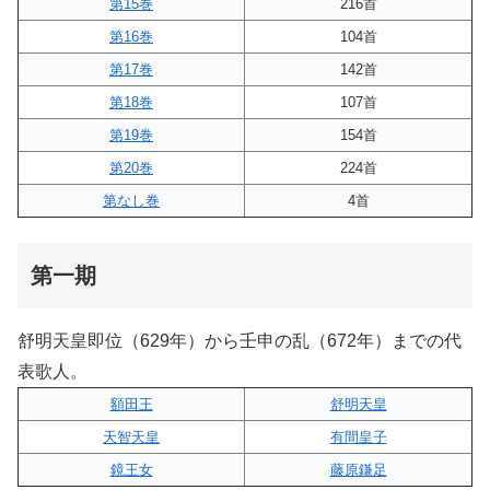
第15巻
216首
第16巻
104首
第17巻
142首
第18巻
107首
第19巻
154首
第20巻
224首
第なし巻
4首
第一期
舒明天皇即位（629年）から壬申の乱（672年）までの代
表歌人。
額田王
舒明天皇
天智天皇
有間皇子
鏡王女
藤原鎌足