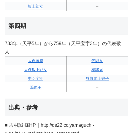
坂上郎女
–
第四期
733年（天平5年）から759年（天平宝字3年）の代表歌
人。
大伴家持
笠郎女
大伴坂上郎女
橘諸兄
中臣宅守
狭野弟上娘子
湯原王
–
出典・参考
■ 吉村誠 様HP｜http://ds22.cc.yamaguchi-