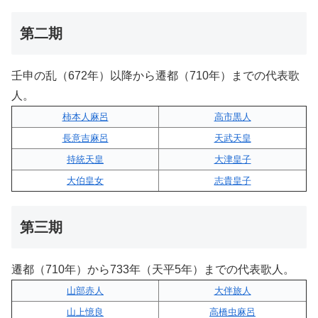
第二期
壬申の乱（672年）以降から遷都（710年）までの代表歌
人。
柿本人麻呂
高市黒人
長意吉麻呂
天武天皇
持統天皇
大津皇子
大伯皇女
志貴皇子
第三期
遷都（710年）から733年（天平5年）までの代表歌人。
山部赤人
大伴旅人
山上憶良
高橋虫麻呂