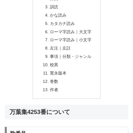
訓読
かな読み
カタカナ読み
ローマ字読み｜大文字
ローマ字読み｜小文字
左注｜左註
事項｜分類・ジャンル
校異
寛永版本
巻数
作者
万葉集4253番について