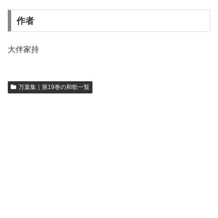
作者
大伴家持
万葉集｜第19巻の和歌一覧