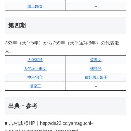
坂上郎女
–
第四期
733年（天平5年）から759年（天平宝字3年）の代表歌
人。
大伴家持
笠郎女
大伴坂上郎女
橘諸兄
中臣宅守
狭野弟上娘子
湯原王
–
出典・参考
■ 吉村誠 様HP｜http://ds22.cc.yamaguchi-