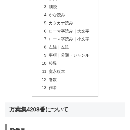
訓読
かな読み
カタカナ読み
ローマ字読み｜大文字
ローマ字読み｜小文字
左注｜左註
事項｜分類・ジャンル
校異
寛永版本
巻数
作者
万葉集4208番について