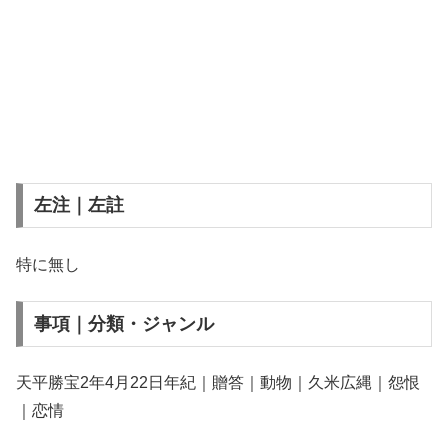
左注｜左註
特に無し
事項｜分類・ジャンル
天平勝宝2年4月22日年紀｜贈答｜動物｜久米広縄｜怨恨
｜恋情