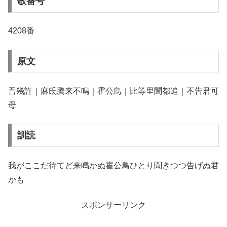
歌番号
4208番
原文
吾幾許｜麻氐騰来不鳴｜霍公鳥｜比等里聞都追｜不告君可
母
訓読
我がここだ待てど来鳴かぬ霍公鳥ひとり聞きつつ告げぬ君
かも
スポンサーリンク