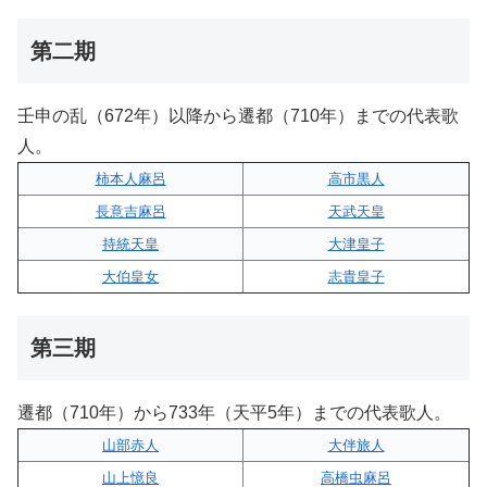
第二期
壬申の乱（672年）以降から遷都（710年）までの代表歌
人。
柿本人麻呂
高市黒人
長意吉麻呂
天武天皇
持統天皇
大津皇子
大伯皇女
志貴皇子
第三期
遷都（710年）から733年（天平5年）までの代表歌人。
山部赤人
大伴旅人
山上憶良
高橋虫麻呂