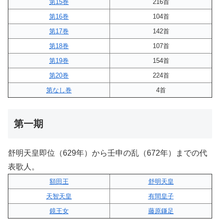
第15巻
216首
第16巻
104首
第17巻
142首
第18巻
107首
第19巻
154首
第20巻
224首
第なし巻
4首
第一期
舒明天皇即位（629年）から壬申の乱（672年）までの代
表歌人。
額田王
舒明天皇
天智天皇
有間皇子
鏡王女
藤原鎌足