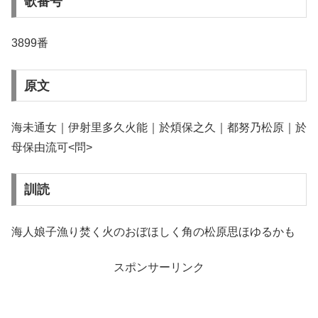
歌番号
3899番
原文
海未通女｜伊射里多久火能｜於煩保之久｜都努乃松原｜於
母保由流可<問>
訓読
海人娘子漁り焚く火のおぼほしく角の松原思ほゆるかも
スポンサーリンク