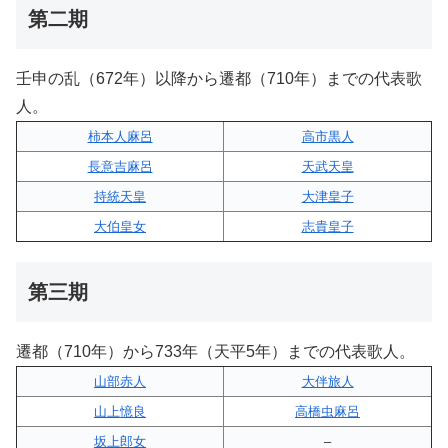
第二期
壬申の乱（672年）以降から遷都（710年）までの代表歌
人。
柿本人麻呂
高市黒人
長意吉麻呂
天武天皇
持統天皇
大津皇子
大伯皇女
志貴皇子
第三期
遷都（710年）から733年（天平5年）までの代表歌人。
山部赤人
大伴旅人
山上憶良
高橋虫麻呂
坂上郎女
–