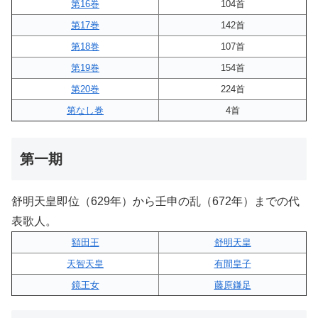
第16巻
104首
第17巻
142首
第18巻
107首
第19巻
154首
第20巻
224首
第なし巻
4首
第一期
舒明天皇即位（629年）から壬申の乱（672年）までの代
表歌人。
額田王
舒明天皇
天智天皇
有間皇子
鏡王女
藤原鎌足