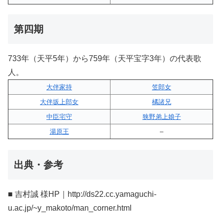
第四期
733年（天平5年）から759年（天平宝字3年）の代表歌
人。
大伴家持
笠郎女
大伴坂上郎女
橘諸兄
中臣宅守
狭野弟上娘子
湯原王
–
出典・参考
■ 吉村誠 様HP｜http://ds22.cc.yamaguchi-
u.ac.jp/~y_makoto/man_corner.html