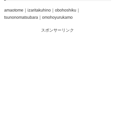
amaotome｜izaritakuhino｜obohoshiku｜
tsunonomatsubara｜omohoyurukamo
スポンサーリンク