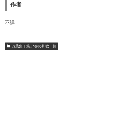
作者
不詳
万葉集｜第17巻の和歌一覧