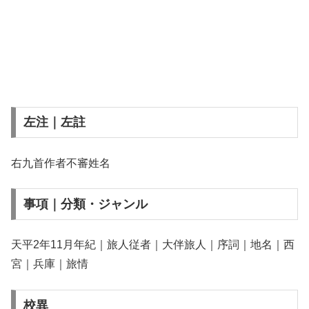
左注｜左註
右九首作者不審姓名
事項｜分類・ジャンル
天平2年11月年紀｜旅人従者｜大伴旅人｜序詞｜地名｜西
宮｜兵庫｜旅情
校異