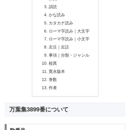
訓読
かな読み
カタカナ読み
ローマ字読み｜大文字
ローマ字読み｜小文字
左注｜左註
事項｜分類・ジャンル
校異
寛永版本
巻数
作者
万葉集3899番について