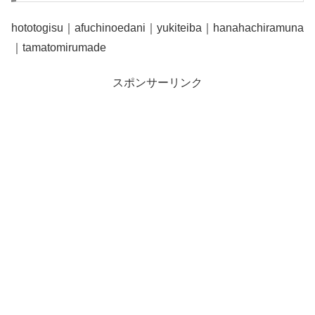
hototogisu｜afuchinoedani｜yukiteiba｜hanahachiramuna
｜tamatomirumade
スポンサーリンク