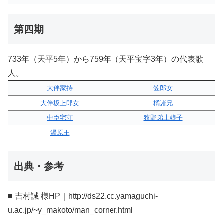
第四期
733年（天平5年）から759年（天平宝字3年）の代表歌
人。
大伴家持
笠郎女
大伴坂上郎女
橘諸兄
中臣宅守
狭野弟上娘子
湯原王
–
出典・参考
■ 吉村誠 様HP｜http://ds22.cc.yamaguchi-
u.ac.jp/~y_makoto/man_corner.html