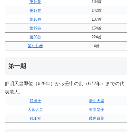
第16巻
104首
第17巻
142首
第18巻
107首
第19巻
154首
第20巻
224首
第なし巻
4首
第一期
舒明天皇即位（629年）から壬申の乱（672年）までの代
表歌人。
額田王
舒明天皇
天智天皇
有間皇子
鏡王女
藤原鎌足