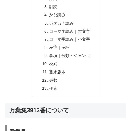
訓読
かな読み
カタカナ読み
ローマ字読み｜大文字
ローマ字読み｜小文字
左注｜左註
事項｜分類・ジャンル
校異
寛永版本
巻数
作者
万葉集3913番について