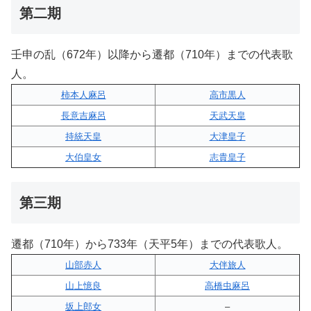
第二期
壬申の乱（672年）以降から遷都（710年）までの代表歌
人。
柿本人麻呂
高市黒人
長意吉麻呂
天武天皇
持統天皇
大津皇子
大伯皇女
志貴皇子
第三期
遷都（710年）から733年（天平5年）までの代表歌人。
山部赤人
大伴旅人
山上憶良
高橋虫麻呂
坂上郎女
–