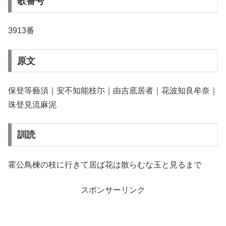
歌番号
3913番
原文
保登等藝須｜安不知能枝尓｜由吉底居者｜花波知良牟奈｜
珠登見流麻泥
訓読
霍公鳥楝の枝に行きて居ば花は散らむな玉と見るまで
スポンサーリンク