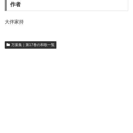
作者
大伴家持
万葉集｜第17巻の和歌一覧