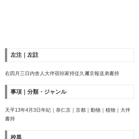
左注｜左註
右四月三日内舎人大伴宿祢家持従久邇京報送弟書持
事項｜分類・ジャンル
天平13年4月3日年紀｜恭仁京｜京都｜動物｜植物｜大伴
書持
校異