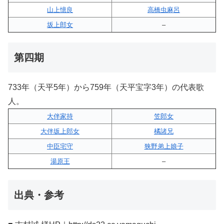
山上憶良
高橋虫麻呂
坂上郎女
–
第四期
733年（天平5年）から759年（天平宝字3年）の代表歌
人。
大伴家持
笠郎女
大伴坂上郎女
橘諸兄
中臣宅守
狭野弟上娘子
湯原王
–
出典・参考