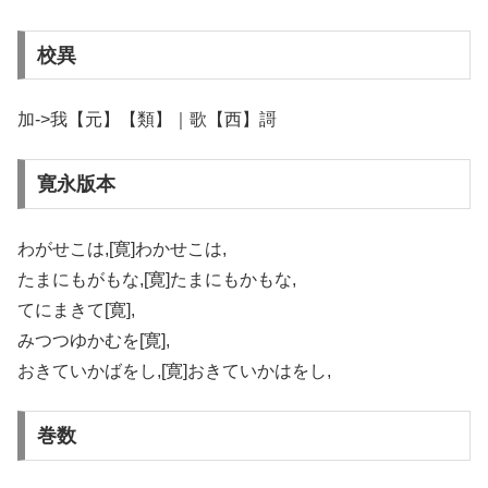
校異
加->我【元】【類】｜歌【西】謌
寛永版本
わがせこは,[寛]わかせこは,
たまにもがもな,[寛]たまにもかもな,
てにまきて[寛],
みつつゆかむを[寛],
おきていかばをし,[寛]おきていかはをし,
巻数