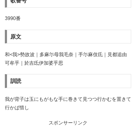
歌番号
3990番
原文
和<我>勢故波｜多麻尓母我毛奈｜手尓麻伎氐｜見都追由
可牟乎｜於吉氐伊加婆乎思
訓読
我が背子は玉にもがもな手に巻きて見つつ行かむを置きて
行かば惜し
スポンサーリンク