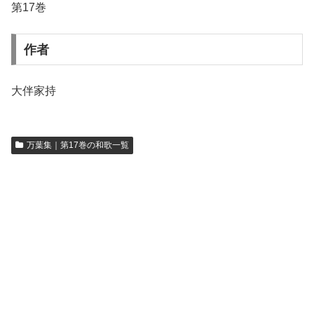
第17巻
作者
大伴家持
万葉集｜第17巻の和歌一覧