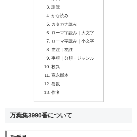
訓読
かな読み
カタカナ読み
ローマ字読み｜大文字
ローマ字読み｜小文字
左注｜左註
事項｜分類・ジャンル
校異
寛永版本
巻数
作者
万葉集3990番について