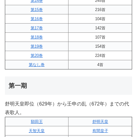
第14巻
245首
第15巻
216首
第16巻
104首
第17巻
142首
第18巻
107首
第19巻
154首
第20巻
224首
第なし巻
4首
第一期
舒明天皇即位（629年）から壬申の乱（672年）までの代
表歌人。
額田王
舒明天皇
天智天皇
有間皇子