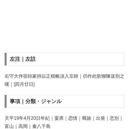
左注｜左註
右守大伴宿祢家持以正税帳須入京師｜仍作此歌聊陳送別之
嘆｜[四月廿日]
事項｜分類・ジャンル
天平19年4月20日年紀｜宴席｜恋情｜羈旅｜出発｜悲別｜
富山｜高岡｜秦八千島