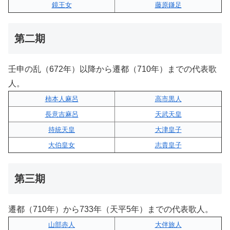
鏡王女
藤原鎌足
第二期
壬申の乱（672年）以降から遷都（710年）までの代表歌
人。
柿本人麻呂
高市黒人
長意吉麻呂
天武天皇
持統天皇
大津皇子
大伯皇女
志貴皇子
第三期
遷都（710年）から733年（天平5年）までの代表歌人。
山部赤人
大伴旅人