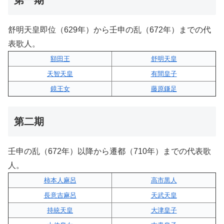
舒明天皇即位（629年）から壬申の乱（672年）までの代
表歌人。
額田王
舒明天皇
天智天皇
有間皇子
鏡王女
藤原鎌足
第二期
壬申の乱（672年）以降から遷都（710年）までの代表歌
人。
柿本人麻呂
高市黒人
長意吉麻呂
天武天皇
持統天皇
大津皇子