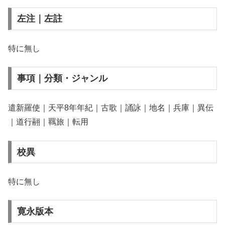
左注｜左註
特に無し
事項｜分類・ジャンル
遣新羅使｜天平8年年紀｜古歌｜誦詠｜地名｜兵庫｜異伝
｜道行翮｜羈旅｜転用
校異
特に無し
寛永版本