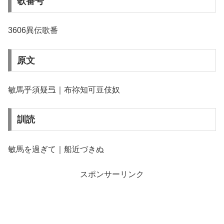
歌番号
3606異伝歌番
原文
敏馬乎須疑弖｜布祢知可豆伎奴
訓読
敏馬を過ぎて｜船近づきぬ
スポンサーリンク