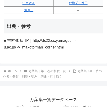
中臣宅守
狭野弟上娘子
湯原王
–
出典・参考
■ 吉村誠 様HP｜http://ds22.cc.yamaguchi-
u.ac.jp/~y_makoto/man_corner.html
ホーム
万葉集｜第15巻の和歌一覧
万葉集3606S番の
作者・分類｜訓読・読み｜意味・訳｜原文
万葉集一覧データベース
トップページに戻る
プライバシーポリシー