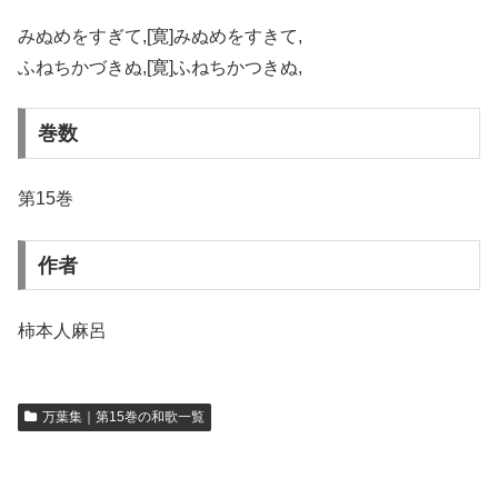
みぬめをすぎて,[寛]みぬめをすきて,
ふねちかづきぬ,[寛]ふねちかつきぬ,
巻数
第15巻
作者
柿本人麻呂
万葉集｜第15巻の和歌一覧