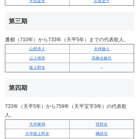
大伯皇女
志貴皇子
第三期
遷都（710年）から733年（天平5年）までの代表歌人。
山部赤人
大伴旅人
山上憶良
高橋虫麻呂
坂上郎女
–
第四期
733年（天平5年）から759年（天平宝字3年）の代表歌
人。
大伴家持
笠郎女
大伴坂上郎女
橘諸兄